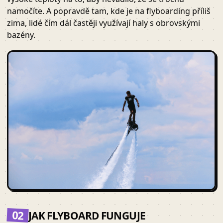
namočíte. A popravdě tam, kde je na flyboarding příliš
zima, lidé čím dál častěji využívají haly s obrovskými
bazény.
02
JAK FLYBOARD FUNGUJE