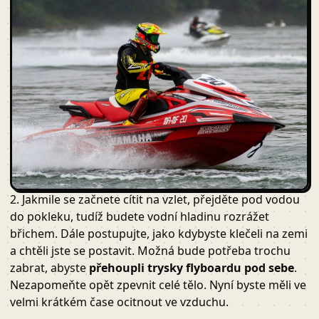
2. Jakmile se začnete cítit na vzlet, přejděte pod vodou
do pokleku, tudíž budete vodní hladinu rozrážet
břichem. Dále postupujte, jako kdybyste klečeli na zemi
a chtěli jste se postavit. Možná bude potřeba trochu
zabrat, abyste
přehoupli trysky flyboardu pod sebe
.
Nezapomeňte opět zpevnit celé tělo. Nyní byste měli ve
velmi krátkém čase ocitnout ve vzduchu.