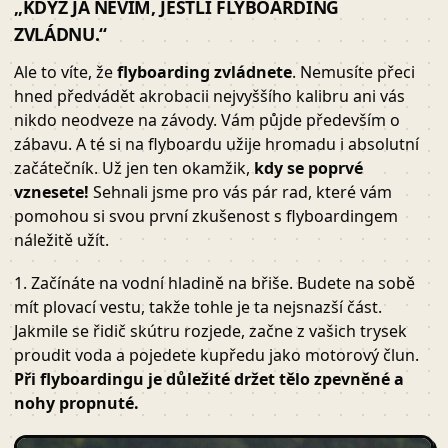
„KDYŽ JÁ NEVÍM, JESTLI FLYBOARDING
ZVLÁDNU.“
Ale to víte, že
flyboarding zvládnete
. Nemusíte přeci
hned předvádět akrobacii nejvyššího kalibru ani vás
nikdo neodveze na závody. Vám půjde především o
zábavu. A té si na flyboardu užije hromadu i absolutní
začátečník. Už jen ten okamžik,
kdy se poprvé
vznesete!
Sehnali jsme pro vás pár rad, které vám
pomohou si svou první zkušenost s flyboardingem
náležitě užít.
1. Začínáte na vodní hladině na břiše. Budete na sobě
mít plovací vestu, takže tohle je ta nejsnazší část.
Jakmile se řidič skútru rozjede, začne z vašich trysek
proudit voda a pojedete kupředu jako motorový člun.
Při flyboardingu je důležité držet tělo zpevněné a
nohy propnuté.