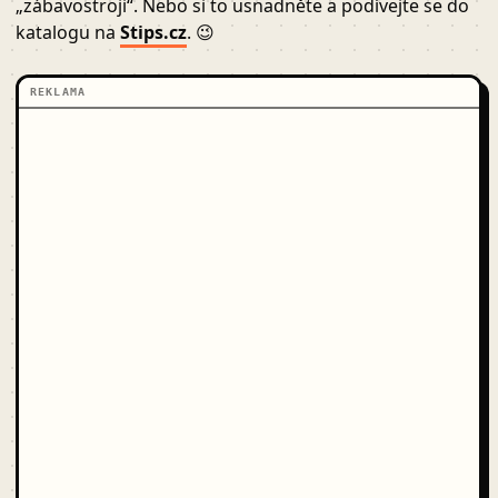
„zábavostroji“. Nebo si to usnadněte a podívejte se do
katalogu na
Stips.cz
. 😉
REKLAMA