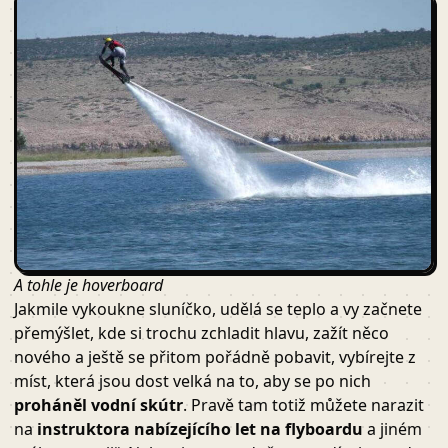
A tohle je hoverboard
Jakmile vykoukne sluníčko, udělá se teplo a vy začnete
přemýšlet, kde si trochu zchladit hlavu, zažít něco
nového a ještě se přitom pořádně pobavit, vybírejte z
míst, která jsou dost velká na to, aby se po nich
proháněl vodní skútr
. Pravě tam totiž můžete narazit
na
instruktora nabízejícího let na flyboardu
a jiném