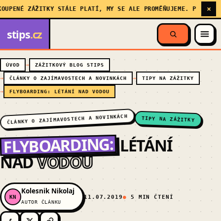
×
É ZÁŽITKY STÁLE PLATÍ, MY SE ALE PROMĚŇUJEME. PŘEČTĚTE SI V
stips
.cz
ÚVOD
ZÁŽITKOVÝ BLOG STIPS
ČLÁNKY O ZAJÍMAVOSTECH A NOVINKÁCH
TIPY NA ZÁŽITKY
FLYBOARDING: LÉTÁNÍ NAD VODOU
ČLÁNKY O ZAJÍMAVOSTECH A NOVINKÁCH
TIPY NA ZÁŽITKY
FLYBOARDING:
LÉTÁNÍ
NAD
VODOU
Kolesnik Nikolaj
KN
11.07.2019
5 MIN ČTENÍ
AUTOR ČLÁNKU