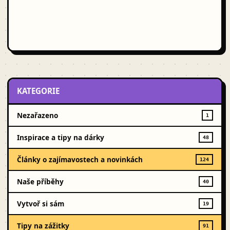
KATEGORIE
Nezařazeno
1
Inspirace a tipy na dárky
48
Články o zajímavostech a novinkách
124
Naše příběhy
40
Vytvoř si sám
19
Tipy na zážitky
91