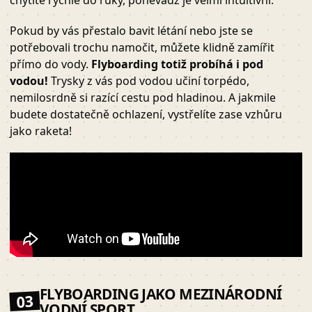
chytíte rychle do ruky, poněvadž je velmi intuitivní.
Pokud by vás přestalo bavit létání nebo jste se
potřebovali trochu namočit, můžete klidně zamířit
přímo do vody.
Flyboarding totiž probíhá i pod
vodou!
Trysky z vás pod vodou učiní torpédo,
nemilosrdně si razící cestu pod hladinou. A jakmile
budete dostatečně ochlazení, vystřelíte zase vzhůru
jako raketa!
FLYBOARDING JAKO MEZINÁRODNÍ
03
VODNÍ SPORT