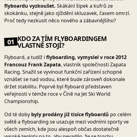
flyboardu vyzkoušet.
Skákání šipek a kufrů ze
skokánku, stejně jako sjíždění skluzavek, časem omrzí.
Proč tedy nezkusit něco nového a zábavnějšího?
KDO ZA TÍM FLYBOARDINGEM
01
VLASTNĚ STOJÍ?
Flyboard, a tudíž i
flyboarding, vymyslel v roce 2012
Francouz Frank Zapata
, vlastník společnosti Zapata
Racing. Snažil se vyvinout funkční zařízení schopné
vznášet se nad vodou, které bude zároveň dokonale
držet stabilitu. Poprvé byl flyboard představen
veřejnosti v témže roce v Číně na Jet Ski World
Championship.
Od té doby
byly prodány již tisíce flyboardů
po celém
světě a flyboarding se usazuje mezi vodními sporty ve
všech zemích, kde jsou alespoň občas dostatečně
vysoké teploty na to, aby nevadilo, že se trochu