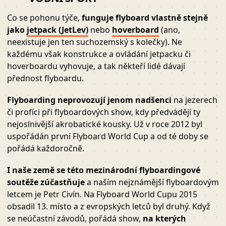
Co se pohonu týče,
funguje flyboard vlastně stejně
jako
jetpack (JetLev)
nebo
hoverboard
(ano,
neexistuje jen ten suchozemský s kolečky). Ne
každému však konstrukce a ovládání jetpacku či
hoverboardu vyhovuje, a tak někteří lidé dávají
přednost flyboardu.
Flyboarding neprovozují jenom nadšenci
na jezerech
či profíci při flyboardových show, kdy předvádějí ty
nejoslnivější akrobatické kousky. Už v roce 2012 byl
uspořádán první Flyboard World Cup a od té doby se
pořádá každoročně.
I naše země se této mezinárodní flyboardingové
soutěže zúčastňuje
a naším nejznámější flyboardovým
letcem je Petr Civín. Na Flyboard World Cupu 2015
obsadil 13. místo a z evropských letců byl druhý. Když
se neúčastní závodů, pořádá show,
na kterých