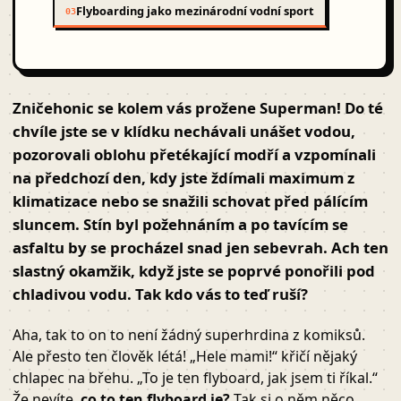
Flyboarding jako mezinárodní vodní sport
03
Zničehonic se kolem vás prožene Superman! Do té
chvíle jste se v klídku nechávali unášet vodou,
pozorovali oblohu přetékající modří a vzpomínali
na předchozí den, kdy jste ždímali maximum z
klimatizace nebo se snažili schovat před pálícím
sluncem. Stín byl požehnáním a po tavícím se
asfaltu by se procházel snad jen sebevrah. Ach ten
slastný okamžik, když jste se
poprvé ponořili pod
chladivou vodu.
Tak kdo vás to teď ruší?
Aha, tak to on to není žádný superhrdina z komiksů.
Ale přesto ten člověk létá! „Hele mami!“ křičí nějaký
chlapec na břehu. „To je ten flyboard, jak jsem ti říkal.“
Že nevíte,
co to ten flyboard je?
Tak si o něm něco