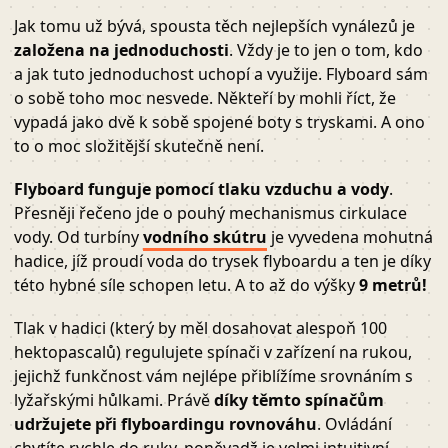
Jak tomu už bývá, spousta těch nejlepších vynálezů je
založena na jednoduchosti
. Vždy je to jen o tom, kdo
a jak tuto jednoduchost uchopí a využije. Flyboard sám
o sobě toho moc nesvede. Někteří by mohli říct, že
vypadá jako dvě k sobě spojené boty s tryskami. A ono
to o moc složitější skutečně není.
Flyboard funguje pomocí tlaku vzduchu a vody
.
Přesněji řečeno jde o pouhý mechanismus cirkulace
vody. Od turbíny
vodního skútru
je vyvedena mohutná
hadice, jíž proudí voda do trysek flyboardu a ten je díky
této hybné síle schopen letu. A to až do výšky
9 metrů!
Tlak v hadici (který by měl dosahovat alespoň 100
hektopascalů) regulujete spínači v zařízení na rukou,
jejichž funkčnost vám nejlépe přiblížíme srovnáním s
lyžařskými hůlkami. Právě
díky těmto spínačům
udržujete při flyboardingu rovnováhu
. Ovládání