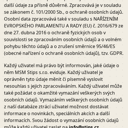
další údaje za přísně důvěrné. Zpracovává je v souladu
se zákonem č. 101/2000 Sb., o ochraně osobních údajů.
Osobní data zpracovává také v souladu s NAŘÍZENÍM
EVROPSKÉHO PARLAMENTU A RADY (EU) č. 2016/679 ze
dne 27. dubna 2016 o ochraně fyzických osob v
souvislosti se zpracováním osobních údajů a o volném
pohybu těchto údajů a o zrušení směrnice 95/46/ES
(obecné nařízení o ochraně osobních údajů), tzv. GDPR.
Každý uživatel má právo být informován, jaké údaje o
něm MSM Stips s.r.o. eviduje. Každý uživatel je
oprávněn tyto údaje měnit či písemně vyslovit
nesouhlas s jejich zpracováváním. Každý uživatel může
také požádat o okamžité vymazání veškerých svých
osobních údajů. Vymazáním veškerých osobních údajů
z naší databáze ztrácí uživatel možnost dostávat
informace o novinkách, speciálních akcích a další
informacích. Svou žádost o vymazání osobních údajů
může každý uživatel zaslat na
info@stips.cz
.