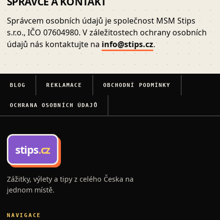
SPRÁVCE A KONTAKT
Správcem osobních údajů je společnost MSM Stips
s.r.o., IČO 07604980. V záležitostech ochrany osobních
údajů nás kontaktujte na
info@stips.cz
.
BLOG
REKLAMACE
OBCHODNÍ PODMÍNKY
OCHRANA OSOBNÍCH ÚDAJŮ
stips
.cz
Zážitky, výlety a tipy z celého Česka na
jednom místě.
NAVIGACE