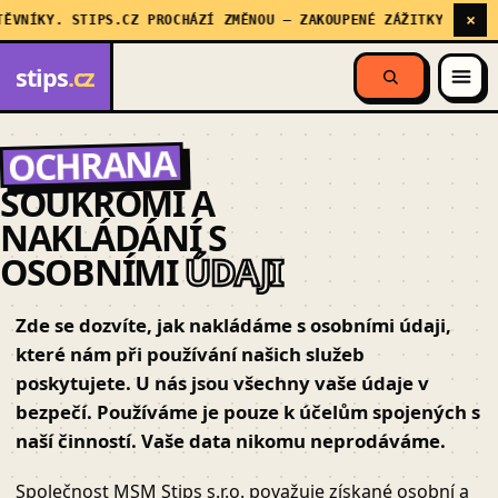
×
VNÍKY. STIPS.CZ PROCHÁZÍ ZMĚNOU — ZAKOUPENÉ ZÁŽITKY STÁLE P
stips
.cz
OCHRANA
SOUKROMÍ A
NAKLÁDÁNÍ S
OSOBNÍMI
ÚDAJI
Zde se dozvíte, jak nakládáme s osobními údaji,
které nám při používání našich služeb
poskytujete. U nás jsou všechny vaše údaje v
bezpečí. Používáme je pouze k účelům spojených s
naší činností. Vaše data nikomu neprodáváme.
Společnost MSM Stips s.r.o. považuje získané osobní a