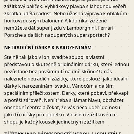
zážitkový balíček. Vyhlídkový plavba s lahodnou večeří
zkrátka udělá radost. Nebo úžasná výprava k oblakům
horkovzdušným balonem! A kdo říká, že ženě
nemůžete dát super jízdu v Lamborghini, Ferrari,
Porsche a dalších nadupaných supersportech?
NETRADIČNÍ DÁRKY K NAROZENINÁM
Stejně tak jako v loni svádíte souboj s vlastní
představou o skutečně originálním dárku, který jednou
nezůstane bez povšimnutí na dně skříně? U nás
naleznete netradiční zážitky, které poslouží jako ideální
dárky k narozeninám, svátku, Vánocům a dalším
speciálním příležitostem. Dárky, které pobaví, překvapí
a potěší zároveň. Není třeba si lámat hlavu, obcházet
obchodní centra a čekat, že vás něco udeří do nosu
jako tři oříšky pro popelku. V našem zážitkovém e-
shopu je každý kousek jedinečným zážitkem.