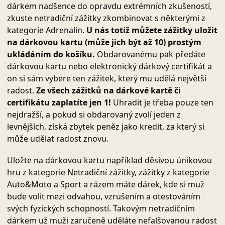
dárkem nadšence do opravdu extrémních zkušeností,
zkuste netradiční zážitky zkombinovat s některými z
kategorie Adrenalin.
U nás totiž můžete zážitky uložit
na dárkovou kartu (může jich být až 10) prostým
ukládáním do košíku.
Obdarovanému pak předáte
dárkovou kartu nebo elektronický dárkový certifikát a
on si sám vybere ten zážitek, který mu udělá největší
radost.
Ze všech zážitků na dárkové kartě či
certifikátu zaplatíte jen 1!
Uhradit je třeba pouze ten
nejdražší, a pokud si obdarovaný zvolí jeden z
levnějších, získá zbytek peněz jako kredit, za který si
může udělat radost znovu.
Uložte na dárkovou kartu například děsivou únikovou
hru z kategorie Netradiční zážitky, zážitky z kategorie
Auto&Moto a Sport a rázem máte dárek, kde si muž
bude volit mezi odvahou, vzrušením a otestováním
svých fyzických schopností. Takovým netradičním
dárkem už muži zaručeně uděláte nefalšovanou radost