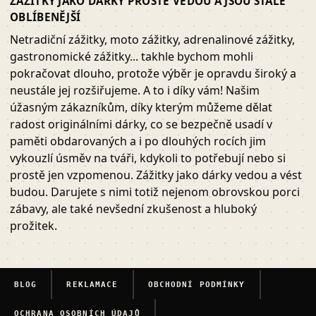
ZÁŽITKY JAKO DÁRKY PROSTĚ VEDOU A JSOU STÁLE
OBLÍBENĚJŠÍ
Netradiční zážitky, moto zážitky, adrenalinové zážitky,
gastronomické zážitky... takhle bychom mohli
pokračovat dlouho, protože výběr je opravdu široký a
neustále jej rozšiřujeme. A to i díky vám! Našim
úžasným zákazníkům, díky kterým můžeme dělat
radost originálními dárky, co se bezpečně usadí v
paměti obdarovaných a i po dlouhých rocích jim
vykouzlí úsměv na tváři, kdykoli to potřebují nebo si
prostě jen vzpomenou. Zážitky jako dárky vedou a vést
budou. Darujete s nimi totiž nejenom obrovskou porci
zábavy, ale také nevšední zkušenost a hluboký
prožitek.
BLOG
REKLAMACE
OBCHODNÍ PODMÍNKY
OCHRANA OSOBNÍCH ÚDAJŮ