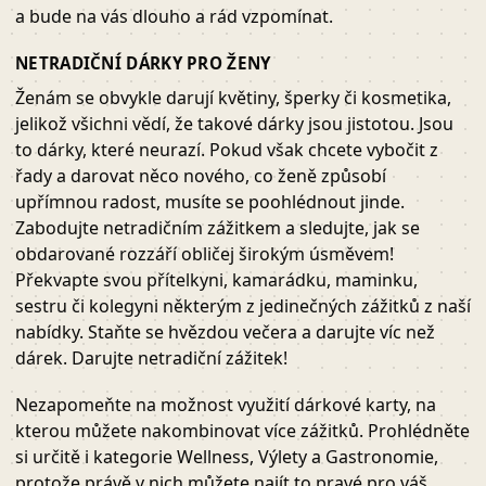
a bude na vás dlouho a rád vzpomínat.
NETRADIČNÍ DÁRKY PRO ŽENY
Ženám se obvykle darují květiny, šperky či kosmetika,
jelikož všichni vědí, že takové dárky jsou jistotou. Jsou
to dárky, které neurazí. Pokud však chcete vybočit z
řady a darovat něco nového, co ženě způsobí
upřímnou radost, musíte se poohlédnout jinde.
Zabodujte netradičním zážitkem a sledujte, jak se
obdarované rozzáří obličej širokým úsměvem!
Překvapte svou přítelkyni, kamarádku, maminku,
sestru či kolegyni některým z jedinečných zážitků z naší
nabídky. Staňte se hvězdou večera a darujte víc než
dárek. Darujte netradiční zážitek!
Nezapomeňte na možnost využití dárkové karty, na
kterou můžete nakombinovat více zážitků. Prohlédněte
si určitě i kategorie Wellness, Výlety a Gastronomie,
protože právě v nich můžete najít to pravé pro váš