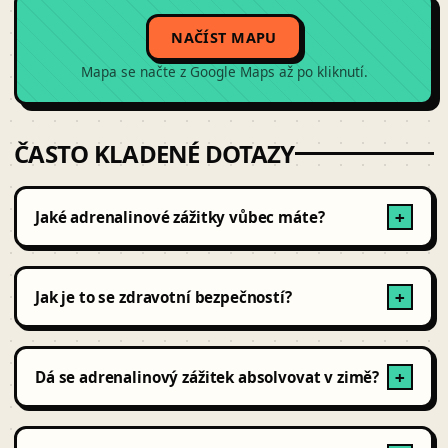
NAČÍST MAPU
Mapa se načte z Google Maps až po kliknutí.
ČASTO KLADENÉ DOTAZY
Jaké adrenalinové zážitky vůbec máte?
+
Tandemové seskoky, vyhlídkové lety, střelba a paintball,
vojenské zážitky a vodní adrenalin.
Jak je to se zdravotní bezpečností?
+
Všechna zařízení jsou pravidelně certifikovaná a
instruktoři licencovaní.
Dá se adrenalinový zážitek absolvovat v zimě?
+
Ano – paintball, střelba a tankodrom jedou celoročně.