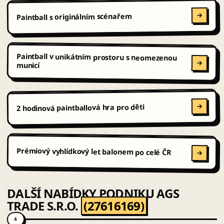
Paintball s originálním scénařem
Paintball v unikátním prostoru s neomezenou
municí
2 hodinová paintballová hra pro děti
Prémiový vyhlídkový let balonem po celé ČR
DALŠÍ NABÍDKY PODNIKU AGS
TRADE S.R.O.
(27616169)
4