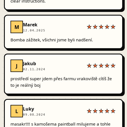
clear instructions.
Marek
M
★★★★★
12.04.2025
Bomba zážitek, všichni jsme byli nadšení.
Jakub
J
★★★★★
02.11.2024
prostředí super jdem přes farmu vrakoviště cítíš že
to je reálný boj
Luky
L
★★★★★
09.08.2024
masakr!!!! s kamošema paintball milujeme a tohle