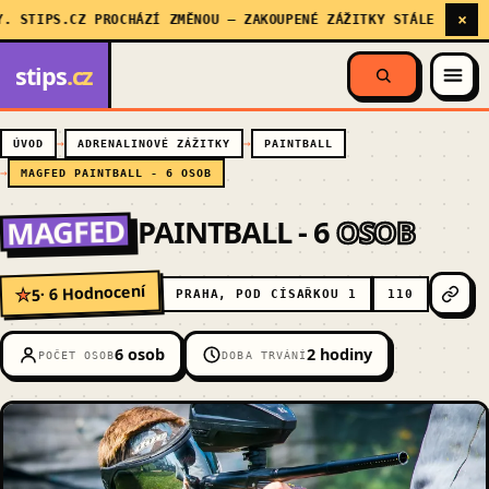
×
TIPS.CZ PROCHÁZÍ ZMĚNOU — ZAKOUPENÉ ZÁŽITKY STÁLE PLATÍ, MY
stips
.cz
ÚVOD
ADRENALINOVÉ ZÁŽITKY
PAINTBALL
MAGFED PAINTBALL - 6 OSOB
MAGFED
PAINTBALL - 6
OSOB
· 6 Hodnocení
5
★
PRAHA, POD CÍSAŘKOU 1
110
6 osob
2 hodiny
POČET OSOB
DOBA TRVÁNÍ