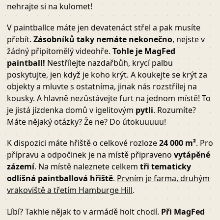
nehrajte si na kulomet!
V paintballce máte jen devatenáct střel a pak musíte
přebít.
Zásobníků taky nemáte nekonečno
, nejste v
žádný připitomělý videohře.
Tohle je MagFed
paintball
!
Nestřílejte nazdařbůh, krycí palbu
poskytujte, jen když je koho krýt. A koukejte se krýt za
objekty a mluvte s ostatníma, jinak nás rozstřílej na
kousky. A hlavně nezůstávejte furt na jednom místě! To
je jistá jízdenka domů v igelitovým
pytli
. Rozumíte?
Máte nějaký otázky? Že ne? Do útokuuuuu!
K dispozici máte hřiště o celkové rozloze
24 000 m²
. Pro
přípravu a odpočinek je na místě připraveno
vytápěné
zázemí
. Na místě naleznete celkem
tři tematicky
odlišná paintballová hřiště
.
Prvním je farma, druhým
vrakoviště a třetím Hamburge Hill
.
Líbí? Takhle nějak to v armádě holt chodí.
Při MagFed