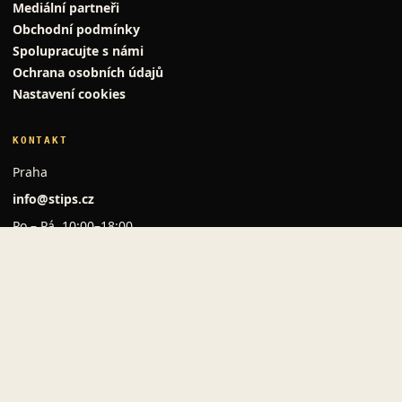
Mediální partneři
Obchodní podmínky
Spolupracujte s námi
Ochrana osobních údajů
Nastavení cookies
KONTAKT
Praha
info@stips.cz
Po – Pá, 10:00–18:00
O PORTÁLU
Copyright © MSM Stips s.r.o. Všechna práva vyhrazena
2014-2026.
★ Vytvořeno v Praze