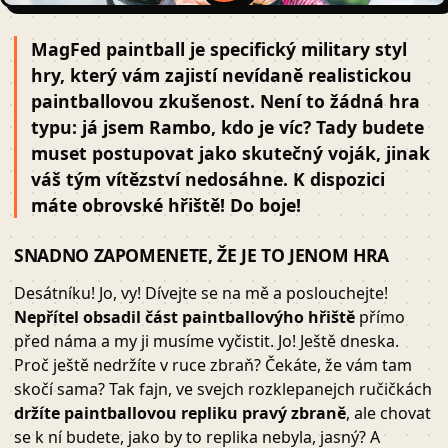
MagFed paintball je specifický military styl
hry, který vám zajistí nevídaně realistickou
paintballovou zkušenost. Není to žádná hra
typu: já jsem Rambo, kdo je víc? Tady budete
muset postupovat jako skutečný voják, jinak
váš tým vítězství nedosáhne. K dispozici
máte obrovské hřiště! Do boje!
SNADNO ZAPOMENETE, ŽE JE TO JENOM HRA
Desátníku! Jo, vy! Dívejte se na mě a poslouchejte!
Nepřítel obsadil část paintballovýho hřiště
přímo
před náma a my ji musíme vyčistit. Jo! Ještě dneska.
Proč ještě nedržíte v ruce zbraň? Čekáte, že vám tam
skočí sama? Tak fajn, ve svejch rozklepanejch ručičkách
držíte paintballovou repliku pravý zbraně
, ale chovat
se k ní budete, jako by to replika nebyla, jasný? A