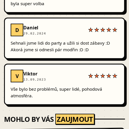
byla super volba
Daniel
D
★★★★★
29.02.2024
Sehnali jsme lidi do party a užili si dost zábavy :D
Akorá jsme si odnesli pár modřin :D :D
Viktor
V
★★★★★
13.09.2023
Vše bylo bez problémů, super lidé, pohodová
atmosféra.
MOHLO BY VÁS
ZAUJMOUT