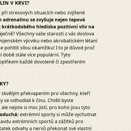
LIN V KRVI?
e při stresových situacích nebo zvýšené
 adrenalinu se zvyšuje nejen tepová
 z krátkodobého hlediska pozitivní vliv na
áječně? Všechny vaše starosti z vás doslova
ojenském výcviku nebo akrobatickém létaní
pohltit sílou okamžiku! I to je důvod proč
 době stále více populární. Tyto
doplňkem každé dovolené či zpestřením
KY?
 skvělým překvapením pro všechny, kteří
 se odhodlali k činu. Chtěli byste
le nejste si moc jistí, pro koho jsou tyto
noduchá:
extrémní sporty si může vychutnat
avdu extrémních sportů a zážitků pro
atek odvahy a nervů překonat své vlastní