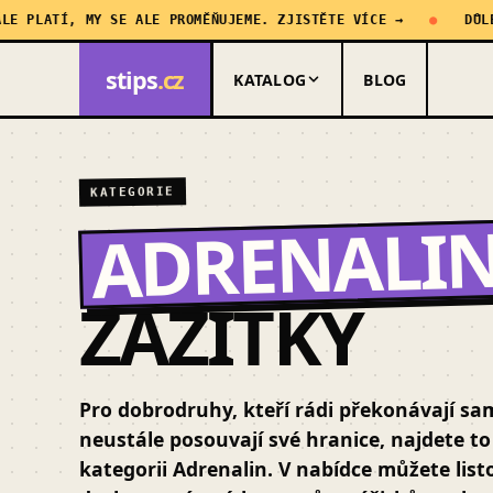
LATÍ, MY SE ALE PROMĚŇUJEME. ZJISTĚTE VÍCE →
DŮLEŽITÁ
stips
.cz
KATALOG
BLOG
KATEGORIE
ADRENALI
ZÁŽITKY
Pro dobrodruhy, kteří rádi překonávají sa
neustále posouvají své hranice, najdete to
kategorii Adrenalin. V nabídce můžete lis