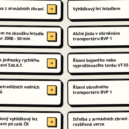
ba z armádních zbraní
Vyhlídkový let letadlem
em na zkoušku letadla
Akční jízda v obrněném
r 2000 - 50 min
transportéru BVP 1
k jednotky rychlého
Řízení bojového nebo
ení S.W.A.T.
vyprošťovacího tanku VT-55
etradičních vodních
Řízení obrněného
tů
transportéru BVP 1
ový vyhlídkový let
Střelba z armádních zbraní 
nem po celé ČR
rozšířená verze