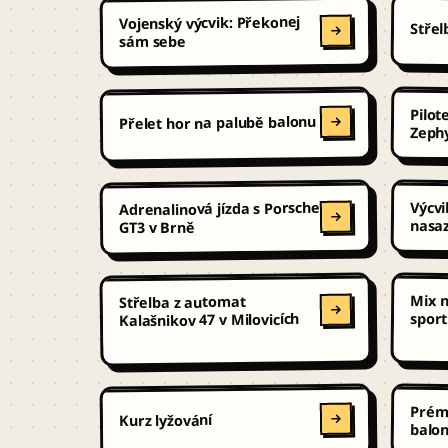
Vojenský výcvik: Překonej
Střel
sám sebe
Pilot
Přelet hor na palubě balonu
Zephy
Výcvi
Adrenalinová jízda s Porsche
nasaz
GT3 v Brně
Mix n
Střelba z automat
spor
Kalašnikov 47 v Milovicích
Prémi
Kurz lyžování
balo