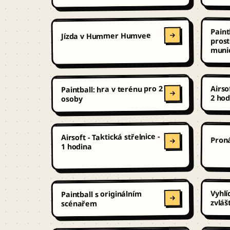
Paint
prost
Jízda v Hummer Humvee
muni
Airso
Paintball: hra v terénu pro 2
2 hod
osoby
Airsoft - Taktická střelnice -
Pron
1 hodina
Vyhlí
Paintball s originálním
zvláš
scénařem