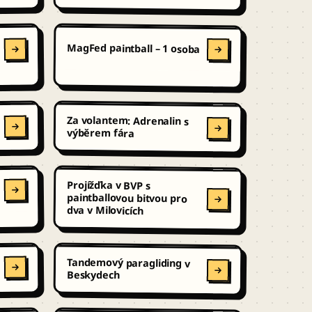
a
MagFed paintball – 1 osoba
Za volantem: Adrenalin s
výběrem fára
Projížďka v BVP s
paintballovou bitvou pro
dva v Milovicích
Tandemový paragliding v
Beskydech