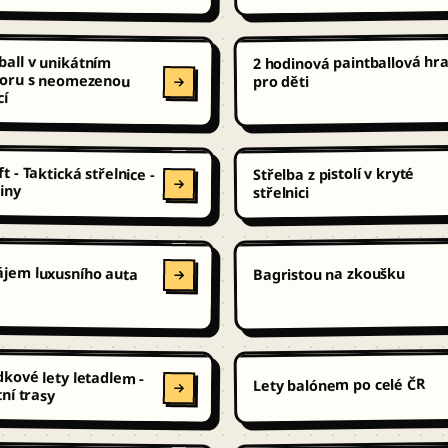
ball v unikátním
oru s neomezenou
2 hodinová paintballová hr
pro děti
cí
ft - Taktická střelnice -
Střelba z pistolí v kryté
iny
střelnici
ájem luxusního auta
Bagristou na zkoušku
dkové lety letadlem -
Lety balónem po celé ČR
tní trasy