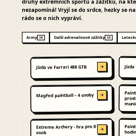
druhy extrémních sportů a zážitků, na kt
nezapomíná! Vryjí se do srdce, hezky se n
rádo se o nich vypráví.
Army
Další adrenalinové zážitky
Letecké
26
10
Jízda
Jízda ve Ferrari 488 GTB
Paint
prost
MagFed paintball – 4 osoby
munic
Paint
Extreme Archery - hra pro 8
hodi
osob