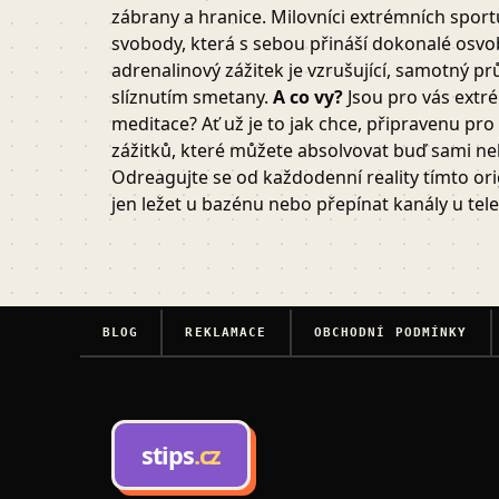
zábrany a hranice. Milovníci extrémních sportů
svobody, která s sebou přináší dokonalé osvob
adrenalinový zážitek je vzrušující, samotný pr
slíznutím smetany.
A co vy?
Jsou pro vás extr
meditace? Ať už je to jak chce, připravenu p
zážitků, které můžete absolvovat buď sami n
Odreagujte se od každodenní reality tímto or
jen ležet u bazénu nebo přepínat kanály u tele
BLOG
REKLAMACE
OBCHODNÍ PODMÍNKY
stips
.cz