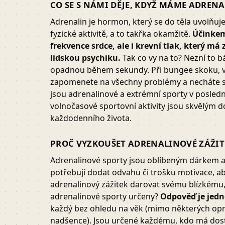
CO SE S NÁMI DĚJE, KDYŽ MÁME ADRENA
Adrenalin je hormon, který se do těla uvolňuj
fyzické aktivitě, a to takřka okamžitě.
Účinkem
frekvence srdce, ale i krevní tlak, který má
lidskou psychiku.
Tak co vy na to? Nezní to b
opadnou během sekundy. Při bungee skoku, v
zapomenete na všechny problémy a necháte se 
jsou adrenalinové a extrémní sporty v poslední
volnočasové sportovní aktivity jsou skvělým 
každodenního života.
PROČ VYZKOUŠET ADRENALINOVÉ ZÁŽIT
Adrenalinové sporty jsou oblíbeným dárkem a
potřebují dodat odvahu či trošku motivace, aby
adrenalinový zážitek darovat svému blízkému, a
adrenalinové sporty určeny?
Odpověď je jed
každý bez ohledu na věk (mimo některých opr
nadšence). Jsou určené každému, kdo má dost