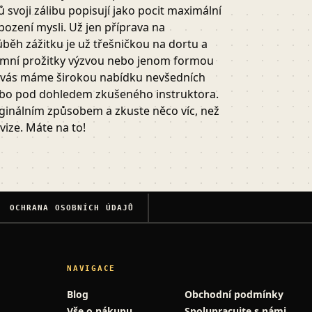
 svoji zálibu popisují jako pocit maximální
ození mysli. Už jen příprava na
ůběh zážitku je už třešničkou na dortu a
émní prožitky výzvou nebo jenom formou
ro vás máme širokou nabídku nevšedních
ebo pod dohledem zkušeného instruktora.
iginálním způsobem a zkuste něco víc, než
vize. Máte na to!
OCHRANA OSOBNÍCH ÚDAJŮ
NAVIGACE
Blog
Obchodní podmínky
Vše o nákupu
Spolupracujte s námi