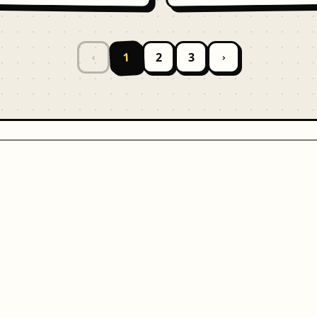
1
2
3
‹
›