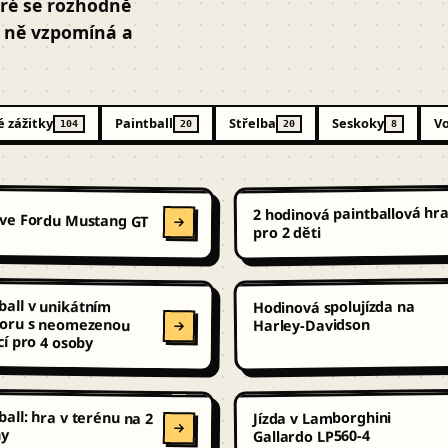
eré se rozhodně
a ně vzpomíná a
 zážitky
Paintball
Střelba
Seskoky
Vo
104
20
20
8
2 hodinová paintballová hr
 ve Fordu Mustang GT
pro 2 děti
ball v unikátním
oru s neomezenou
Hodinová spolujízda na
Harley-Davidson
í pro 4 osoby
ball: hra v terénu na 2
Jízda v Lamborghini
ny
Gallardo LP560-4