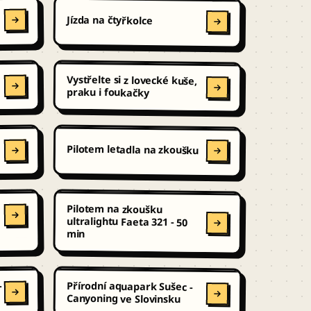
Jízda na čtyřkolce
Vystřelte si z lovecké kuše,
praku i foukačky
Pilotem letadla na zkoušku
Pilotem na zkoušku
ultralightu Faeta 321 - 50
min
Přírodní aquapark Sušec -
-
Canyoning ve Slovinsku