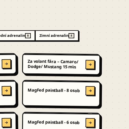
dní adrenalin
Zimní adrenalin
8
8
Za volant fára – Camaro/
a
Dodge/ Mustang 15 min
MagFed paintball - 8 osob
MagFed paintball - 6 osob