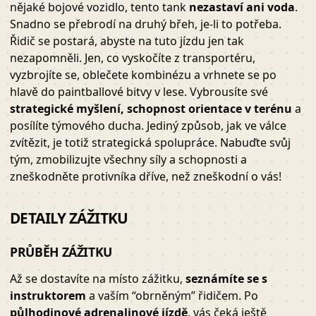
nějaké bojové vozidlo, tento tank
nezastaví ani voda
.
Snadno se přebrodí na druhý břeh, je-li to potřeba.
Řidič se postará, abyste na tuto jízdu jen tak
nezapomněli. Jen, co vyskočíte z transportéru,
vyzbrojíte se, oblečete kombinézu a vrhnete se po
hlavě do paintballové bitvy v lese. Vybrousíte své
strategické myšlení, schopnost orientace v terénu
a
posílíte týmového ducha. Jediný způsob, jak ve válce
zvítězit, je totiž strategická spolupráce. Nabuďte svůj
tým, zmobilizujte všechny síly a schopnosti a
zneškodněte protivníka dříve, než zneškodní o vás!
DETAILY ZÁŽITKU
PRŮBĚH ZÁŽITKU
Až se dostavíte na místo zážitku,
seznámíte se s
instruktorem
a vaším “obrněným” řidičem. Po
půlhodinové adrenalinové jízdě
, vás čeká ještě