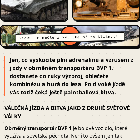
Video se načte z YouTube až po kliknutí.
Jen, co vyskočíte plni adrenalinu a vzrušení z
jízdy v obrněném transportéru BVP 1,
dostanete do ruky výzbroj, oblečete
kombinézu a hurá do lesa! Po divoké jízdě
vás totiž čeká ještě paintballová bitva.
VÁLEČNÁ JÍZDA A BITVA JAKO Z DRUHÉ SVĚTOVÉ
VÁLKY
Obrněný transportér BVP 1
je bojové vozidlo, které
využívala sovětská pěchota. Není to ovšem jen tak