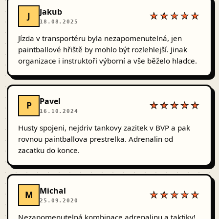
Jakub
J
★★★★★
18.08.2025
Jízda v transportéru byla nezapomenutelná, jen
paintballové hřiště by mohlo být rozlehlejší. Jinak
organizace i instruktoři výborní a vše běželo hladce.
Pavel
P
★★★★★
16.10.2024
Husty spojeni, nejdriv tankovy zazitek v BVP a pak
rovnou paintballova prestrelka. Adrenalin od
zacatku do konce.
Michal
M
★★★★★
25.09.2020
Nezapomenutelná kombinace adrenalinu a taktiky!