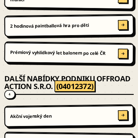
2 hodinová paintballová hra pro děti
Prémiový vyhlídkový let balonem po celé ČR
DALŠÍ NABÍDKY PODNIKU OFFROAD
ACTION S.R.O.
(04012372)
4
Akční vojenský den