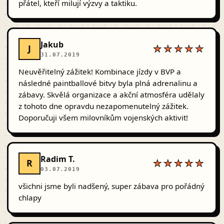
přátel, kteří milují výzvy a taktiku.
Jakub
J
★★★★★
31.07.2019
Neuvěřitelný zážitek! Kombinace jízdy v BVP a
následné paintballové bitvy byla plná adrenalinu a
zábavy. Skvělá organizace a akční atmosféra udělaly
z tohoto dne opravdu nezapomenutelný zážitek.
Doporučuji všem milovníkům vojenských aktivit!
Radim T.
R
★★★★★
03.07.2019
všichni jsme byli nadšený, super zábava pro pořádný
chlapy