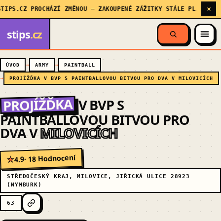
×
.CZ PROCHÁZÍ ZMĚNOU — ZAKOUPENÉ ZÁŽITKY STÁLE PLATÍ, MY SE 
stips
.cz
ÚVOD
ARMY
PAINTBALL
PROJÍŽĎKA V BVP S PAINTBALLOVOU BITVOU PRO DVA V MILOVICÍCH
PROJÍŽĎKA
V BVP S
PAINTBALLOVOU BITVOU PRO
DVA V
MILOVICÍCH
· 18 Hodnocení
4.9
★
STŘEDOČESKÝ KRAJ, MILOVICE, JIŘICKÁ ULICE 28923
(NYMBURK)
63