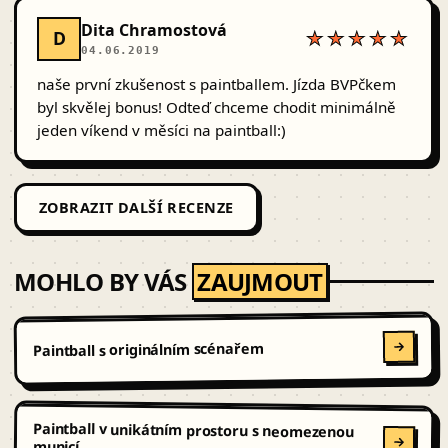
Dita Chramostová
D
★★★★★
04.06.2019
naše první zkušenost s paintballem. Jízda BVPčkem
byl skvělej bonus! Odteď chceme chodit minimálně
jeden víkend v měsíci na paintball:)
ZOBRAZIT DALŠÍ RECENZE
MOHLO BY VÁS
ZAUJMOUT
Paintball s originálním scénařem
Paintball v unikátním prostoru s neomezenou
municí