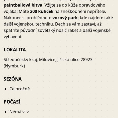
paintballová bitva
. Vžijte se do kůže opravdového
vojáka! Máte
200 kuliček
na zneškodnění nepřítele.
Nakonec si prohlédnete
vozový park
, kde najdete také
další vojenskou techniku. Dech se vám zastaví, až
spatříte původní sovětský nosič raket a další vojenské
vybavení.
LOKALITA
Středočeský kraj, Milovice, Jiřická ulice 28923
(Nymburk)
SEZÓNA
Celoročně
POČASÍ
Nemá vliv