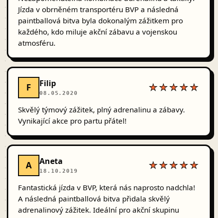
Jízda v obrněném transportéru BVP a následná
paintballová bitva byla dokonalým zážitkem pro
každého, kdo miluje akční zábavu a vojenskou
atmosféru.
Filip
F
★★★★★
08.05.2020
Skvělý týmový zážitek, plný adrenalinu a zábavy.
Vynikající akce pro partu přátel!
Aneta
A
★★★★★
18.10.2019
Fantastická jízda v BVP, která nás naprosto nadchla!
A následná paintballová bitva přidala skvělý
adrenalinový zážitek. Ideální pro akční skupinu