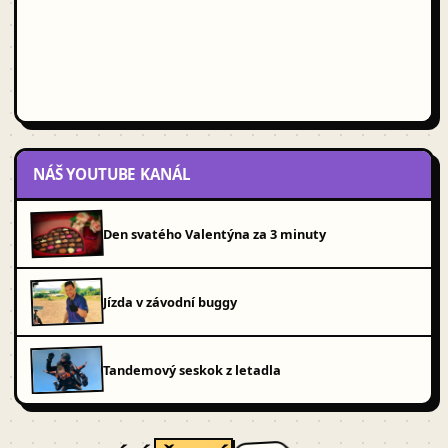
NÁŠ YOUTUBE KANÁL
Den svatého Valentýna za 3 minuty
Jízda v závodní buggy
Tandemový seskok z letadla