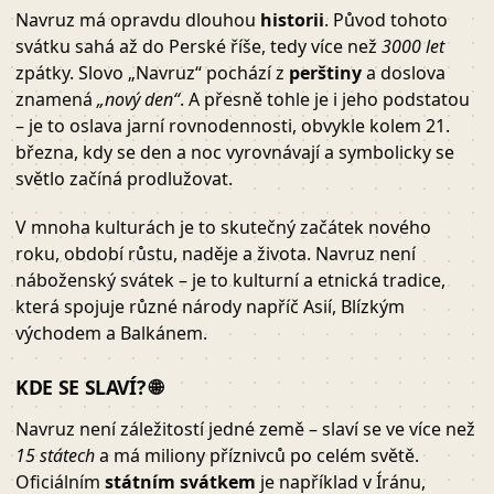
Navruz má opravdu dlouhou
historii
. Původ tohoto
svátku sahá až do Perské říše, tedy více než
3000 let
zpátky. Slovo „Navruz“ pochází z
perštiny
a doslova
znamená
„nový den“
. A přesně tohle je i jeho podstatou
– je to oslava jarní rovnodennosti, obvykle kolem 21.
března, kdy se den a noc vyrovnávají a symbolicky se
světlo začíná prodlužovat.
V mnoha kulturách je to skutečný začátek nového
roku, období růstu, naděje a života. Navruz není
náboženský svátek – je to kulturní a etnická tradice,
která spojuje různé národy napříč Asií, Blízkým
východem a Balkánem.
KDE SE SLAVÍ? 🌐
Navruz není záležitostí jedné země – slaví se ve více než
15 státech
a má miliony příznivců po celém světě.
Oficiálním
státním svátkem
je například v Íránu,