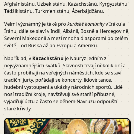
Afghánistánu, Uzbekistánu, Kazachstánu, Kyrgyzstánu,
Tádžikistánu, Turkmenistánu, Ázerbájdžánu.
Velmi významný je také pro
kurdské komunity
v Iráku a
Íránu, dále se slaví v Indii, Albánii, Bosně a Hercegovině,
Severní Makedonii a mezi mnoha diasporami po celém
světě – od Ruska až po Evropu a Ameriku.
Například, v
Kazachstánu
je Nauryz jedním z
nejvýznamnějších svátků. Slavnosti trvají několik dní a
často probíhají na veřejných náměstích, kde se staví
tradiční jurty, pořádají se koncerty, lidové tance,
hudební vystoupení a ukázky národních sportů. Lidé
nosí tradiční kroje, navštěvují své starší příbuzné,
vyjadřují úctu a často se během Navruzu odpouští
staré křivdy.