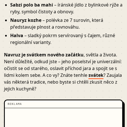
Sabzi polo ba mahi
– íránské jídlo z bylinkové rýže a
ryby, symbol čistoty a obnovy.
Nauryz kozhe
– polévka ze 7 surovin, která
představuje plnost a rovnováhu.
Halva
– sladký pokrm servírovaný s čajem, různé
regionální varianty.
Navruz je svátkem nového začátku
, světla a života.
Není důležité, odkud jste – jeho poselství je univerzální:
očistit se od starého, oslavit příchod jara a spojit se s
lidmi kolem sebe. A co vy? Znáte tenhle
svátek
? Zaujala
vás některá tradice, nebo byste si chtěli zkusit něco z
jejich kuchyně?
REKLAMA