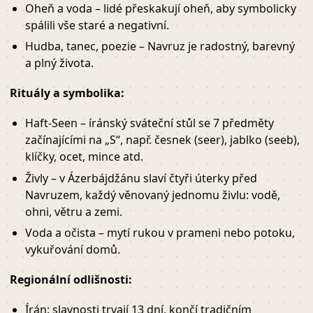
Oheň a voda – lidé přeskakují oheň, aby symbolicky
spálili vše staré a negativní.
Hudba, tanec, poezie – Navruz je radostný, barevný
a plný života.
Rituály a symbolika:
Haft-Seen – íránský sváteční stůl se 7 předměty
začínajícími na „S“, např. česnek (seer), jablko (seeb),
klíčky, ocet, mince atd.
Živly – v Ázerbájdžánu slaví čtyři úterky před
Navruzem, každý věnovaný jednomu živlu: vodě,
ohni, větru a zemi.
Voda a očista – mytí rukou v prameni nebo potoku,
vykuřování domů.
Regionální odlišnosti:
Írán: slavnosti trvají 13 dní, končí tradičním