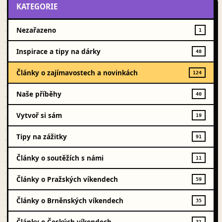
KATEGORIE
Nezařazeno
1
Inspirace a tipy na dárky
48
Články o zajímavostech a novinkách
124
Naše příběhy
40
Vytvoř si sám
19
Tipy na zážitky
91
Články o soutěžích s námi
11
Články o Pražských víkendech
59
Články o Brněnských víkendech
35
Články o Českých víkendech
31