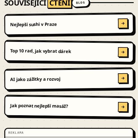
SOUVISEJÍCÍ
ČTENÍ
BLOG
Nejlepší sushi v Praze
Top 10 rad, jak vybrat dárek
AI jako zážitky a rozvoj
Jak poznat nejlepší masáž?
REKLAMA