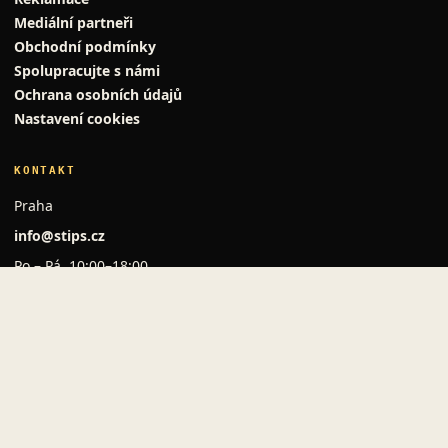
Mediální partneři
Obchodní podmínky
Spolupracujte s námi
Ochrana osobních údajů
Nastavení cookies
KONTAKT
Praha
info@stips.cz
Po – Pá, 10:00–18:00
O PORTÁLU
Copyright © MSM Stips s.r.o. Všechna práva vyhrazena
2014-2026.
★ Vytvořeno v Praze