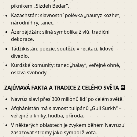
piknikem „Sizdeh Bedar“.
Kazachstán: slavnostní polévka „nauryz kozhe“,
národní hry, tanec.
Ázerbájdžán: silná symbolika živlů, tradiční
dekorace.
Tádžikistán: poezie, soutěže v recitaci, lidové
divadlo.
Kurdské komunity: tanec „halay“, veřejné ohně,
oslava svobody.
ZAJÍMAVÁ FAKTA A TRADICE Z CELÉHO SVĚTA 🎴
Navruz slaví přes 300 milionů lidí po celém světě.
Afghánistán má slavnost tulipánů „Guli Surkh“ –
veřejné pikniky, hudba, příroda.
V některých oblastech je zvykem během Navruzu
zasazovat stromy jako symbol života.