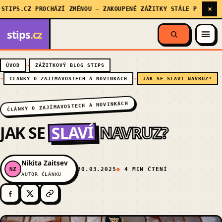
×
IPS.CZ PROCHÁZÍ ZMĚNOU — ZAKOUPENÉ ZÁŽITKY STÁLE PLATÍ, MY 
stips
.cz
ÚVOD
ZÁŽITKOVÝ BLOG STIPS
ČLÁNKY O ZAJÍMAVOSTECH A NOVINKÁCH
JAK SE SLAVÍ NAVRUZ?
ČLÁNKY O ZAJÍMAVOSTECH A NOVINKÁCH
SLAVÍ
JAK SE
NAVRUZ?
Nikita Zaitsev
NZ
20.03.2025
4 MIN ČTENÍ
AUTOR ČLÁNKU