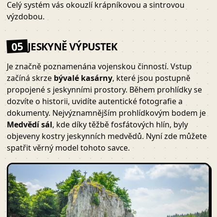
Celý systém vás okouzlí krápníkovou a sintrovou
výzdobou.
05
JESKYNĚ VÝPUSTEK
Je značně poznamenána vojenskou činností. Vstup
začíná skrze
bývalé kasárny
, které jsou postupně
propojené s jeskynními prostory. Během prohlídky se
dozvíte o historii, uvidíte autentické fotografie a
dokumenty. Nejvýznamnějším prohlídkovým bodem je
Medvědí sál
, kde díky těžbě fosfátových hlín, byly
objeveny kostry jeskynních medvědů. Nyní zde můžete
spatřit věrný model tohoto savce.