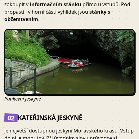
zakoupit v
informačním stánku
přímo u vstupů. Pod
propastí i v horní části vyhlídek jsou
stánky s
občerstvením
.
Punkevní jeskyně
02
KATEŘINSKÁ JESKYNĚ
Je největší dostupnou jeskyní Moravského krasu. Vstup
do ní je mohutný. Při úvodním slovu průvodce si