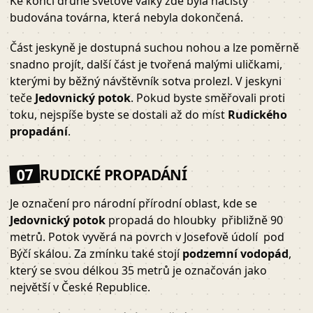
Ke konci druhé světové války zde byla nacisty
budována továrna, která nebyla dokončená.
Část jeskyně je dostupná suchou nohou a lze poměrně
snadno projít, další část je tvořená malými uličkami,
kterými by běžný návštěvník sotva prolezl. V jeskyni
teče
Jedovnický potok
. Pokud byste směřovali proti
toku, nejspíše byste se dostali až do míst
Rudického
propadání
.
07
RUDICKÉ PROPADÁNÍ
Je označení pro národní přírodní oblast, kde se
Jedovnický potok
propadá do hloubky přibližně 90
metrů. Potok vyvěrá na povrch v Josefově údolí pod
Býčí skálou. Za zmínku také stojí
podzemní vodopád
,
který se svou délkou 35 metrů je označován jako
největší v České Republice.