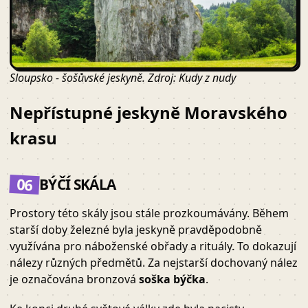
Sloupsko - šošůvské jeskyně. Zdroj: Kudy z nudy
Nepřístupné jeskyně Moravského
krasu
06
BÝČÍ SKÁLA
Prostory této skály jsou stále prozkoumávány. Během
starší doby železné byla jeskyně pravděpodobně
využívána pro náboženské obřady a rituály. To dokazují
nálezy různých předmětů. Za nejstarší dochovaný nález
je označována bronzová
soška býčka
.