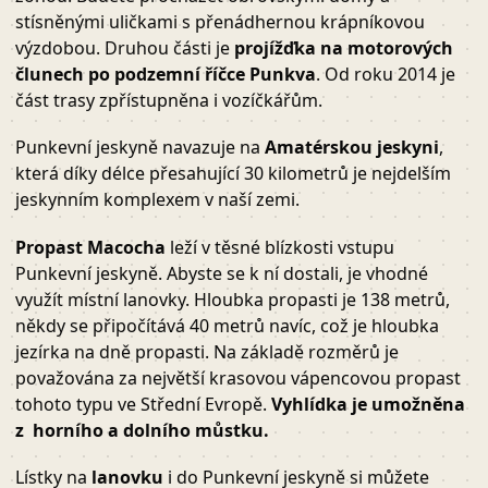
stísněnými uličkami s přenádhernou krápníkovou
výzdobou. Druhou části je
projížďka na motorových
člunech po podzemní říčce Punkva
. Od roku 2014 je
část trasy zpřístupněna i vozíčkářům.
Punkevní jeskyně navazuje na
Amatérskou jeskyni
,
která díky délce přesahující 30 kilometrů je nejdelším
jeskynním komplexem v naší zemi.
Propast Macocha
leží v těsné blízkosti vstupu
Punkevní jeskyně. Abyste se k ní dostali, je vhodné
využít místní lanovky. Hloubka propasti je 138 metrů,
někdy se připočítává 40 metrů navíc, což je hloubka
jezírka na dně propasti. Na základě rozměrů je
považována za největší krasovou vápencovou propast
tohoto typu ve Střední Evropě.
Vyhlídka je umožněna
z horního a dolního můstku.
Lístky na
lanovku
i do Punkevní jeskyně si můžete