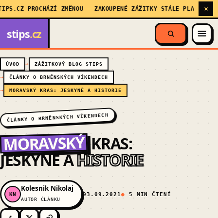
×
.CZ PROCHÁZÍ ZMĚNOU — ZAKOUPENÉ ZÁŽITKY STÁLE PLATÍ, MY SE 
stips
.cz
ÚVOD
ZÁŽITKOVÝ BLOG STIPS
ČLÁNKY O BRNĚNSKÝCH VÍKENDECH
MORAVSKÝ KRAS: JESKYNĚ A HISTORIE
ČLÁNKY O BRNĚNSKÝCH VÍKENDECH
MORAVSKÝ
KRAS:
JESKYNĚ A
HISTORIE
Kolesnik Nikolaj
KN
03.09.2021
5 MIN ČTENÍ
AUTOR ČLÁNKU