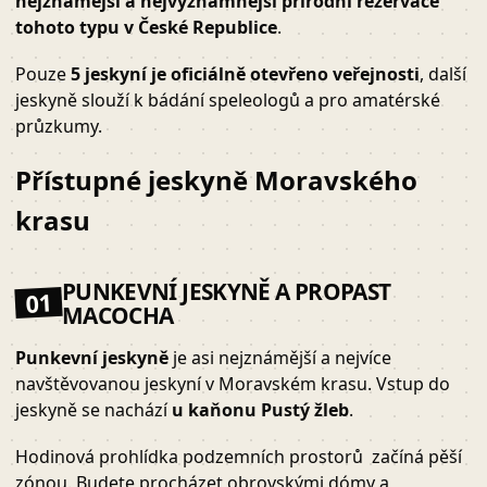
nejznámější a nejvýznamnější přírodní rezervace
tohoto typu v České Republice
.
Pouze
5 jeskyní je oficiálně otevřeno veřejnosti
, další
jeskyně slouží k bádání speleologů a pro amatérské
průzkumy.
Přístupné jeskyně Moravského
krasu
PUNKEVNÍ JESKYNĚ A PROPAST
01
MACOCHA
Punkevní jeskyně
je asi nejznámější a nejvíce
navštěvovanou jeskyní v Moravském krasu. Vstup do
jeskyně se nachází
u kaňonu Pustý žleb
.
Hodinová prohlídka podzemních prostorů začíná pěší
zónou. Budete procházet obrovskými dómy a