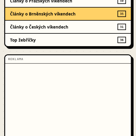
Články o Pražských víkendech
59
Články o Brněnských víkendech
35
Články o Českých víkendech
31
Top žebříčky
36
REKLAMA