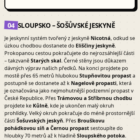
04
SLOUPSKO – ŠOŠŮVSKÉ JESKYNĚ
Je jeskynní systém tvořený z jeskyně
Nicotná
, odkud se
úzkou chodbou dostanete do
Eliščiny jeskyně
.
Prokopanou cestou pokračujete do nejrozsáhlejší části
– takzvaně
Starých skal
. Černé stěny jsou důkazem
dávných výprav našich předků. Na konci projdete po
mostě přes 65 metrů hlubokou
Stupňovitou propast
a
postupně se dostanete až k
Nagelově propasti
, která
je označována jako nejmohutnější podzemní propast v
České Republice. Přes
Trámovou a Stříbrnou chodbu
projdete ke
Kůlně
, kde je ukončen malý okruh
prohlídky. Velký okruh pokračuje do méně prostornější
části
Šošuvských jeskyň
. Přes
Brouškovu
pohádkovou síň a Černou propast
sestoupíte do
hloubky 70 metrů až k hladině
Sloupského potoka
.