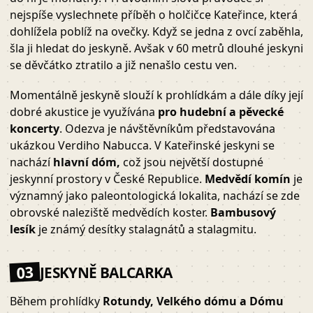
nejspíše vyslechnete příběh o holčičce Kateřince, která
dohlížela poblíž na ovečky. Když se jedna z ovcí zaběhla,
šla ji hledat do jeskyně. Avšak v 60 metrů dlouhé jeskyni
se děvčátko ztratilo a již nenašlo cestu ven.
Momentálně jeskyně slouží k prohlídkám a dále díky její
dobré akustice je využívána
pro hudební a pěvecké
koncerty
. Odezva je návštěvníkům představována
ukázkou Verdiho Nabucca. V Kateřinské jeskyni se
nachází
hlavní dóm,
což jsou největší dostupné
jeskynní prostory v České Republice.
Medvědí komín
je
významný jako paleontologická lokalita, nachází se zde
obrovské naleziště medvědích koster.
Bambusový
lesík
je známý desítky stalagnátů a stalagmitu.
03
JESKYNĚ BALCARKA
Během prohlídky
Rotundy, Velkého dómu a Dómu