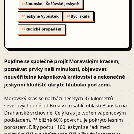
Sloupsko – Šošůvské jeskyně
04
Jeskyně Výpustek
Býčí skála
05
06
Rudické propadání
07
Pojďme se společně projít Moravským krasem,
poznávat prvky naší minulosti, objevovat
neuvěřitelná krápníková království a nekonečné
jeskynní bludiště ukryté hluboko pod zemí.
Moravský kras se nachází necelých 37 kilometrů
severovýchodně od Brna v rozsáhlé oblasti Blanska na
Drahanské vrchovině. Celý kras je tvořen vápencovým
podkladem. Přibližně 60% povrchu je pokryto lesním
porostem. Díky počtu 1100 jeskyní se řadí mezi