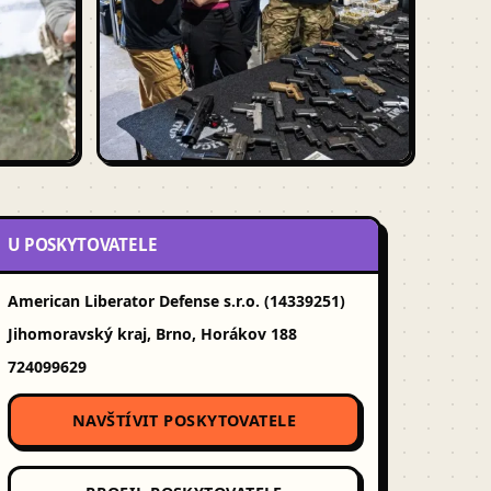
U POSKYTOVATELE
American Liberator Defense s.r.o. (14339251)
Jihomoravský kraj, Brno, Horákov 188
724099629
NAVŠTÍVIT POSKYTOVATELE