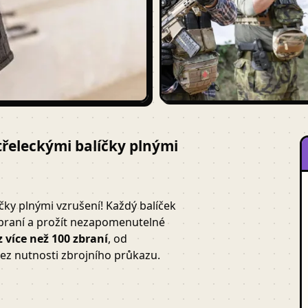
střeleckými balíčky plnými
íčky plnými vzrušení! Každý balíček
zbraní a prožít nezapomenutelné
z více než 100 zbraní
, od
bez nutnosti zbrojního průkazu.