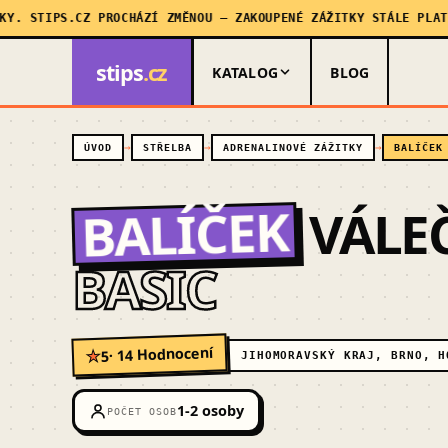
IPS.CZ PROCHÁZÍ ZMĚNOU — ZAKOUPENÉ ZÁŽITKY STÁLE PLATÍ, MY 
stips
.cz
KATALOG
BLOG
ÚVOD
STŘELBA
ADRENALINOVÉ ZÁŽITKY
BALÍČEK
BALÍČEK
VÁLE
BASIC
· 14 Hodnocení
5
★
JIHOMORAVSKÝ KRAJ, BRNO, H
1-2 osoby
POČET OSOB