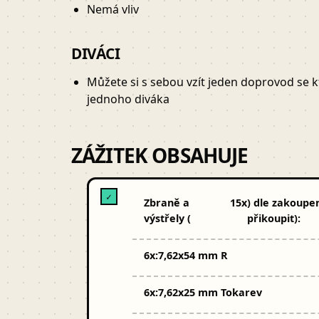
Nemá vliv
DIVÁCI
Můžete si s sebou vzít jeden doprovod se kt
jednoho diváka
ZÁŽITEK OBSAHUJE
✓
Zbraně a
15x
) dle zakoupen
výstřely (
přikoupit):
6x:
7,62x54 mm R
6x:
7,62x25 mm Tokarev