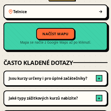
Telnice
NAČÍST MAPU
Mapa se načte z Google Maps až po kliknutí.
ČASTO KLADENÉ DOTAZY
Jsou kurzy určeny i pro úplné začátečníky?
+
Ano, většina kurzů je koncipována tak, aby si je užili i
úplní nováčci – instruktoři vše trpělivě vysvětlí krok za
Jaké typy zážitkových kurzů nabízíte?
+
krokem.