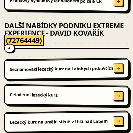
Prémiový vyhlídkový let balonem po celé ČR
DALŠÍ NABÍDKY PODNIKU EXTREME
EXPERIENCE - DAVID KOVAŘÍK
(72764449)
4
Seznamovací lezecký kurz na Labských pískovcích
Celodenní lezecký kurz
Lezecký kurz na umělé stěně v Ustí nad Labem