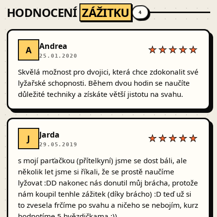
HODNOCENÍ
ZÁŽITKU
4
Andrea
A
★★★★★
25.01.2020
Skvělá možnost pro dvojici, která chce zdokonalit své
lyžařské schopnosti. Během dvou hodin se naučíte
důležité techniky a získáte větší jistotu na svahu.
Jarda
J
★★★★★
29.05.2019
s mojí parťačkou (přítelkyní) jsme se dost báli, ale
několik let jsme si říkali, že se prostě naučíme
lyžovat :DD nakonec nás donutil můj brácha, protože
nám koupil tenhle zážitek (díky brácho) :D teď už si
to zvesela frčíme po svahu a ničeho se nebojím, kurz
hodnotíme 5 hvězdičkama :))