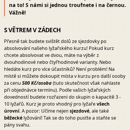
na to! S námi si jednou troufnete i na černou.
Vážně!
S VĚTREM V ZÁDECH
Přesně tak budete svištět dolů ze sjezdovky po
absolvování našeho lyžařského kurzu! Pokud kurz
chcete absolvovat ve dvou, máte na výběr z
dvouhodinové nebo čtyřhodinové varianty. Nebo
hledáte kurz pro více účastníků? Není problém! Na
místě si můžete dokoupit místa v kurzu pro další osoby
za cenu
500 Kč/osoba
(tuto skutečnost však nahlaste
při objednávce termínu). Podle vašich lyžařských
dovedností budete rozřazeni do skupin o kapacitě 3 -
10 lyžařů. Kurz je proto vhodný pro lyžaře
všech
úrovní
. A pozor: Učíme nejen
sjezdové
, ale také
běžecké
lyžování! Tak se do toho pusťte a staňte se
pány svahu.