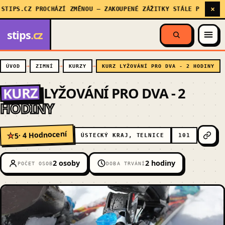
×
IPS.CZ PROCHÁZÍ ZMĚNOU — ZAKOUPENÉ ZÁŽITKY STÁLE PLATÍ, MY 
stips
.cz
ÚVOD
ZIMNÍ
KURZY
KURZ LYŽOVÁNÍ PRO DVA - 2 HODINY
KURZ
LYŽOVÁNÍ PRO DVA - 2
HODINY
· 4 Hodnocení
5
★
ÚSTECKÝ KRAJ, TELNICE
101
2 osoby
2 hodiny
POČET OSOB
DOBA TRVÁNÍ