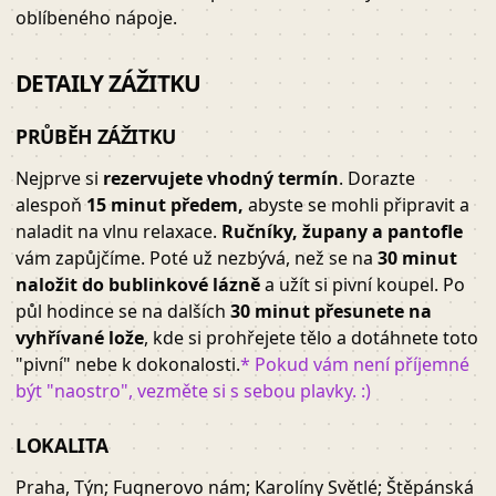
oblíbeného nápoje.
DETAILY ZÁŽITKU
PRŮBĚH ZÁŽITKU
Nejprve si
rezervujete vhodný termín
. Dorazte
alespoň
1
5 minut předem,
abyste se mohli připravit a
naladit na vlnu relaxace.
Ručníky, župany a pantofle
vám zapůjčíme. Poté už nezbývá, než se na
30 minut
naložit do bublinkové lázně
a užít si pivní koupel. Po
půl hodince se na dalších
30 minut přesunete na
vyhřívané lože
, kde si prohřejete tělo a dotáhnete toto
"pivní" nebe k dokonalosti.
* Pokud vám není příjemné
být "naostro", vezměte si s sebou plavky. :)
LOKALITA
Praha, Týn; Fugnerovo nám; Karolíny Světlé; Štěpánská