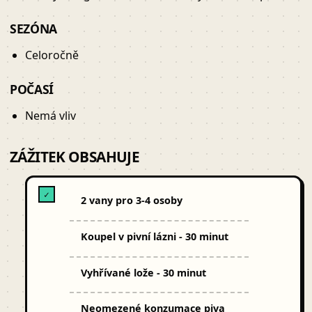
SEZÓNA
Celoročně
POČASÍ
Nemá vliv
ZÁŽITEK OBSAHUJE
✓
2 vany pro 3-4 osoby
Koupel v pivní lázni - 30 minut
Vyhřívané lože - 30 minut
Neomezené konzumace piva