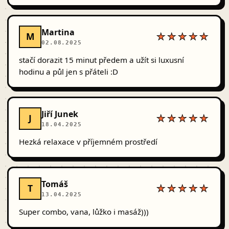
Martina
M
★★★★★
02.08.2025
stačí dorazit 15 minut předem a užít si luxusní
hodinu a půl jen s přáteli :D
Jiří Junek
J
★★★★★
18.04.2025
Hezká relaxace v příjemném prostředí
Tomáš
T
★★★★★
13.04.2025
Super combo, vana, lůžko i masáž)))