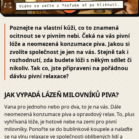
Video se načte z YouTube až po kliknutí.
Poznejte na vlastní kůži, co to znamená
ocitnout se v pivním nebi. Čeká na vás pivní
lóže a neomezená konzumace piva. Jakou si
zvolíte společnost je jen na vás. Stejně tak i
rozhodnutí, zda budete lóži s někým sdílet či
nikoliv. Tak co, jste připraveni na pořádnou
dávku pivní relaxace?
JAK VYPADÁ LÁZEŇ MILOVNÍKŮ PIVA?
Vana pro jednoho nebo pro dva, to je na vás. Dále
neomezená konzumace piva a opravdový relax. To, plus
vyhřívaná lóže, je hotové nebe na zemi pro pivní
milovníky. Ponořte se do bublinkové koupele a nalaďte
se na vlnu relaxace ve společnosti oblíbených lidí a