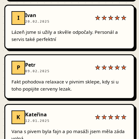
Ivan
I
★★★★★
20.02.2025
Lázeň jsme si užily a skvěle odpočaly. Personál a
servis také perfektní
Petr
P
★★★★★
09.02.2025
Fakt pohodova relaxace v pivnim sklepe, kdy si u
toho popijite cerveny lezak.
Kateřina
K
★★★★★
12.01.2025
Vana s pivem byla fajn a po masáži jsem měla záda
volná.