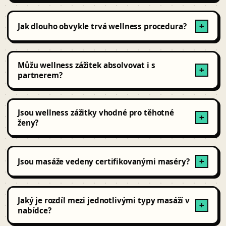
Nabízíme masáže, sauny, relaxační procedury, lázeňské
balíčky, aromaterapie, floatování, thajské masáže a
Jak dlouho obvykle trvá wellness procedura?
+
další.
Procedury trvají zpravidla 30 minut až 2 hodiny, podle
typu a rozsahu balíčku.
Můžu wellness zážitek absolvovat i s
+
partnerem?
Ano, nabízíme i párové procedury a wellness balíčky pro
dva.
Jsou wellness zážitky vhodné pro těhotné
+
ženy?
Některé procedury ano, jiné ne – vždy je vhodné se
předem poradit s poskytovatelem nebo lékařem.
Jsou masáže vedeny certifikovanými maséry?
+
Ano, všichni maséři mají odpovídající certifikace a
zkušenosti.
Jaký je rozdíl mezi jednotlivými typy masáží v
+
nabídce?