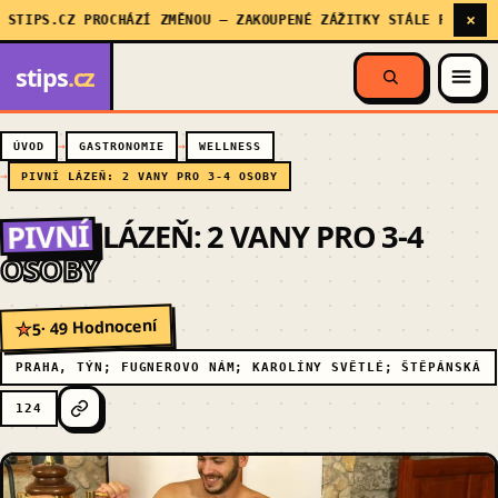
×
PS.CZ PROCHÁZÍ ZMĚNOU — ZAKOUPENÉ ZÁŽITKY STÁLE PLATÍ, MY 
stips
.cz
ÚVOD
GASTRONOMIE
WELLNESS
PIVNÍ LÁZEŇ: 2 VANY PRO 3-4 OSOBY
PIVNÍ
LÁZEŇ: 2 VANY PRO 3-4
OSOBY
· 49 Hodnocení
5
★
PRAHA, TÝN; FUGNEROVO NÁM; KAROLÍNY SVĚTLÉ; ŠTĚPÁNSKÁ
124