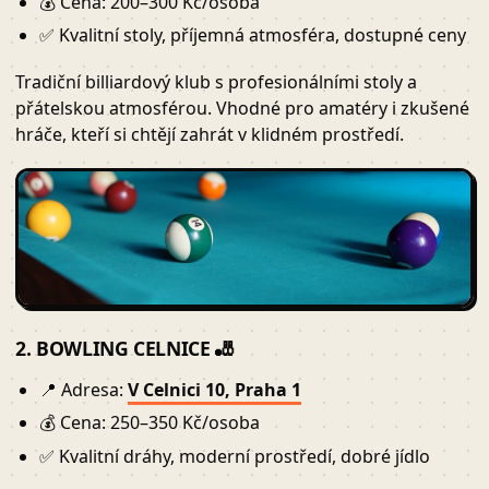
💰 Cena: 200–300 Kč/osoba
✅ Kvalitní stoly, příjemná atmosféra, dostupné ceny
Tradiční billiardový klub s profesionálními stoly a
přátelskou atmosférou. Vhodné pro amatéry i zkušené
hráče, kteří si chtějí zahrát v klidném prostředí.
2. BOWLING CELNICE 🎳
📍 Adresa:
V Celnici 10, Praha 1
💰 Cena: 250–350 Kč/osoba
✅ Kvalitní dráhy, moderní prostředí, dobré jídlo