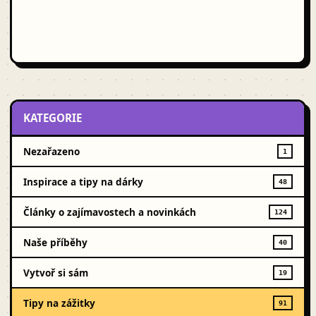
KATEGORIE
Nezařazeno
1
Inspirace a tipy na dárky
48
Články o zajímavostech a novinkách
124
Naše příběhy
40
Vytvoř si sám
19
Tipy na zážitky
91