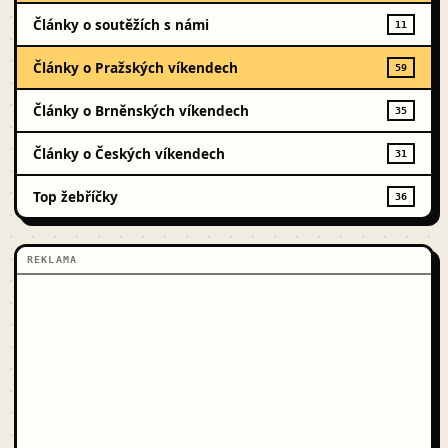
Články o soutěžích s námi
11
Články o Pražských víkendech
59
Články o Brněnských víkendech
35
Články o Českých víkendech
31
Top žebříčky
36
REKLAMA