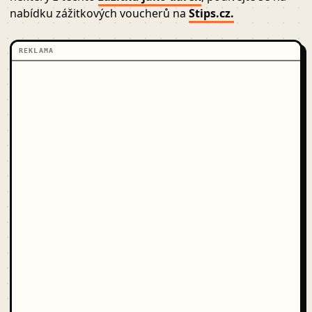
nabídku zážitkových voucherů na
Stips.cz.
REKLAMA