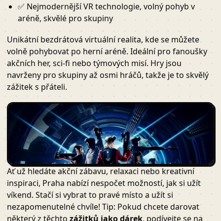
✅ Nejmodernější VR technologie, volný pohyb v
aréně, skvělé pro skupiny
Unikátní bezdrátová virtuální realita, kde se můžete
volně pohybovat po herní aréně. Ideální pro fanoušky
akčních her, sci-fi nebo týmových misí. Hry jsou
navrženy pro skupiny až osmi hráčů, takže je to skvělý
zážitek s přáteli.
Ať už hledáte akční zábavu, relaxaci nebo kreativní
inspiraci, Praha nabízí nespočet možností, jak si užít
víkend. Stačí si vybrat to pravé místo a užít si
nezapomenutelné chvíle! Tip: Pokud chcete darovat
některý z těchto
zážitků jako dárek
, podívejte se na