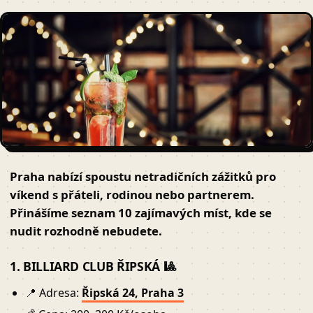
Praha nabízí spoustu
netradičních zážitků pro
víkend
s přáteli, rodinou nebo partnerem.
Přinášíme
seznam 10 zajímavých míst
, kde se
nudit rozhodně nebudete.
1. BILLIARD CLUB ŘIPSKÁ 🎱
📍 Adresa:
Řipská 24, Praha 3