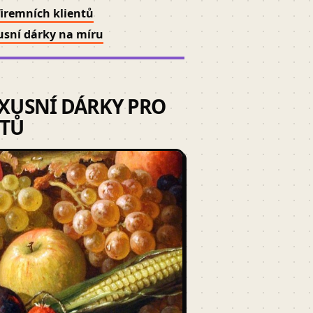
firemních klientů
usní dárky na míru
XUSNÍ DÁRKY PRO
NTŮ