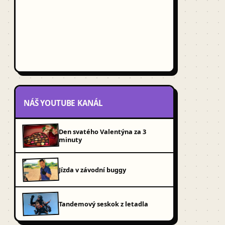
NÁŠ YOUTUBE KANÁL
Den svatého Valentýna za 3
minuty
Jízda v závodní buggy
Tandemový seskok z letadla