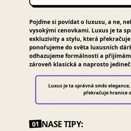
Pojďme si povídat o luxusu, a ne, n
vysokými cenovkami. Luxus je ta s
exkluzivity a stylu, která překračuj
ponořujeme do světa luxusních dárk
odhazujeme formálnosti a přijímáme
zároveň klasická a naprosto jedineč
Luxus je ta správná směs elegance, 
překračuje hranice 
NASE TIPY:
01