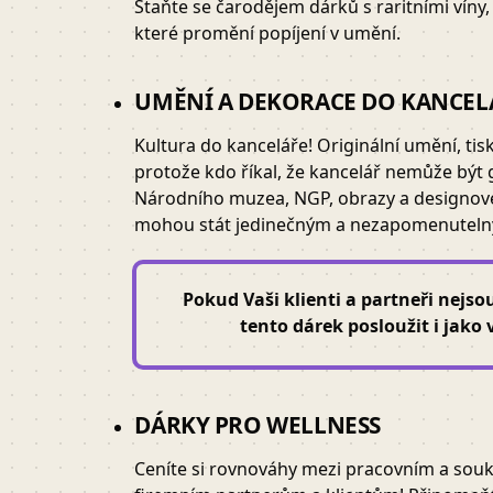
Staňte se čarodějem dárků s raritními víny,
které promění popíjení v umění.
UMĚNÍ A DEKORACE DO KANCEL
Kultura do kanceláře! Originální umění, tis
protože kdo říkal, že kancelář nemůže být g
Národního muzea, NGP, obrazy a designov
mohou stát jedinečným a nezapomenutel
Pokud Vaši klienti a partneři nejso
tento dárek posloužit i jako
DÁRKY PRO WELLNESS
Ceníte si rovnováhy mezi pracovním a so