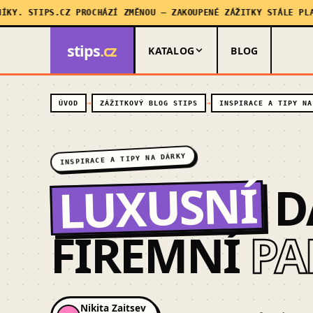
TIPS.CZ PROCHÁZÍ ZMĚNOU — ZAKOUPENÉ ZÁŽITKY STÁLE PLATÍ, MY
stips
.cz
KATALOG
BLOG
ÚVOD
ZÁŽITKOVÝ BLOG STIPS
INSPIRACE A TIPY NA
INSPIRACE A TIPY NA DÁRKY
LUXUSNÍ
D
FIREMNÍ
PA
Nikita Zaitsev