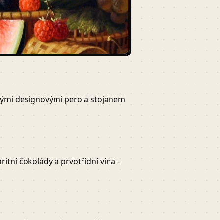
vnými designovými pero a stojanem
tní čokolády a prvotřídní vína -