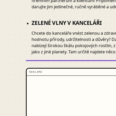
firemním partnerům a klientům! Připomeňte 
darujte jim jedinečné, ručně vyráběné a ud
ZELENÉ VLNY V KANCELÁŘI
Chcete do kanceláře vnést zelenou a zdrav
hodnotu přírody, udržitelnosti a důvěry? Da
nabízejí širokou škálu pokojových rostlin, 
jako z jiné planety. Tam určitě najdete něc
REKLAMA