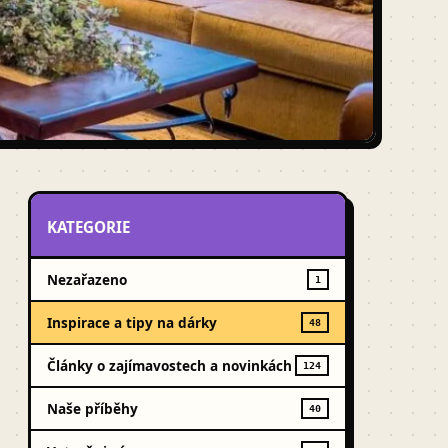
KATEGORIE
Nezařazeno
1
Inspirace a tipy na dárky
48
Články o zajímavostech a novinkách
124
Naše příběhy
40