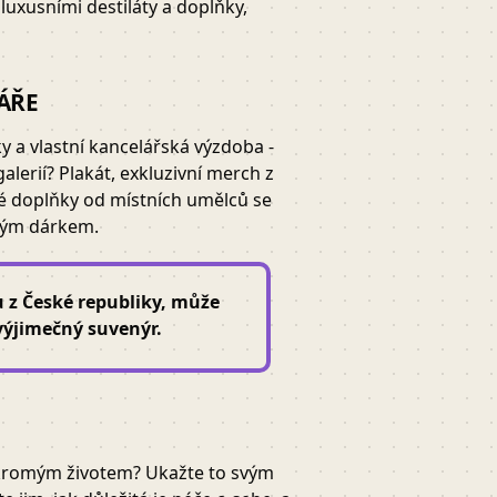
 luxusními destiláty a doplňky,
ÁŘE
ky a vlastní kancelářská výzdoba -
alerií? Plakát, exkluzivní merch z
é doplňky od místních umělců se
ným dárkem.
u z České republiky, může
 výjimečný suvenýr.
ukromým životem? Ukažte to svým