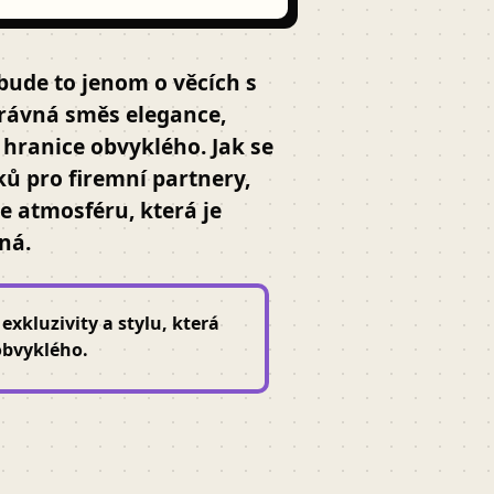
ebude to jenom o věcích s
právná směs elegance,
e hranice obvyklého. Jak se
ů pro firemní partnery,
 atmosféru, která je
ná.
exkluzivity a stylu, která
obvyklého.