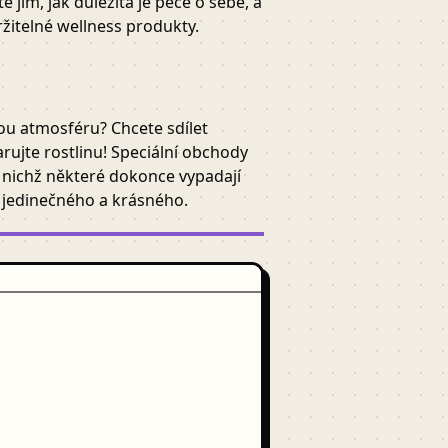
jim, jak důležitá je péče o sebe, a
ržitelné wellness produkty.
ou atmosféru? Chcete sdílet
rujte rostlinu! Speciální obchody
z nichž některé dokonce vypadají
o jedinečného a krásného.