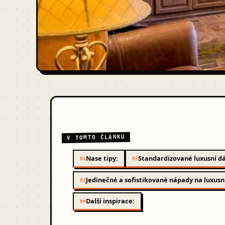
V TOMTO ČLÁNKU
Nase tipy:
Standardizované luxusní dá
01
02
Jedinečné a sofistikované nápady na luxusn
03
Další inspirace:
04