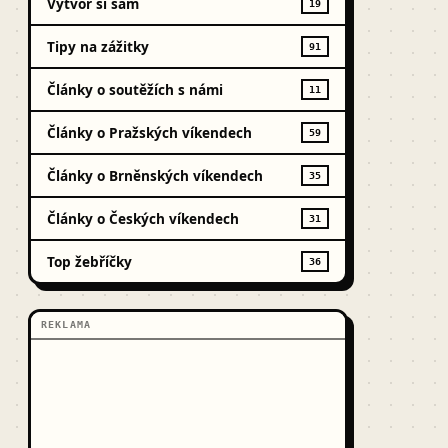
Vytvoř si sám
19
Tipy na zážitky
91
Články o soutěžích s námi
11
Články o Pražských víkendech
59
Články o Brněnských víkendech
35
Články o Českých víkendech
31
Top žebříčky
36
REKLAMA