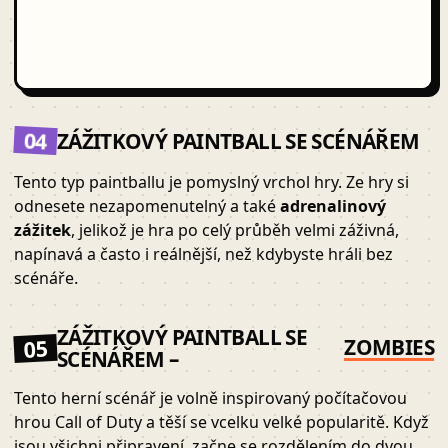
04
ZÁŽITKOVÝ PAINTBALL SE SCÉNÁŘEM
Tento typ paintballu je pomyslný vrchol hry. Ze hry si
odnesete nezapomenutelný a také
adrenalinový
zážitek
, jelikož je hra po celý průběh velmi záživná,
napínavá a často i reálnější, než kdybyste hráli bez
scénáře.
ZÁŽITKOVÝ PAINTBALL SE
ZOMBIES
05
SCÉNÁŘEM –
Tento herní scénář je volně inspirovaný počítačovou
hrou Call of Duty a těší se vcelku velké popularitě. Když
jsou všichni připravení, začne se rozdělením do dvou