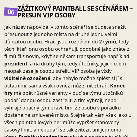
ZÁŽITKOVÝ PAINTBALL SE SCÉNÁŘEM –
06
PŘESUN VIP OSOBY
Jak název napovídá, v tomto scénáři se budete snažit
přesunout z jednoho místa na druhé jednu velmi
důležitou osobu. Hráči jsou rozděleni do
2 týmů
, tedy
těch, kteří onu osobu ochraňují, podobně jako znáte z
filmů či z novin, když se někam transportuje například
prezident
, a na druhý tým, tedy útočníky, jejich cílem
naopak zase je osobu střelit. VIP osoba je vždy
viditelně označená
, aby nebylo možné splést si jí s
ostatními, sama však rovněž může mít zbraň.
Konec
hry
má opět různé varianty – buď se týmu útočníků
podaří danou osobu zastřelit, a tím vyhrají, nebo
vyhraje opačný tým právě tím, že osobu v pořádku
dostane na smluvené místo. Stejně tak vám však jako u
všech paintballových her může vypršet stanovený
časový limit, a nepodaří se tak zvítězit ani jednomu