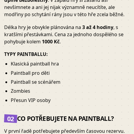
nevšimnete a ani jej nijak významně neucítíte, ale
modřiny po schytání rány jsou v této hře zcela běžné.
Délka hry je obvykle plánována na
3 až 4 hodiny
, s
kratšími přestávkami. Cena za jednoho dospělého se
pohybuje kolem
1000 Kč
.
TYPY PAINTBALLU
:
Klasická paintball hra
Paintball pro děti
Paintball se scénářem
Zombies
Přesun VIP osoby
02
CO POTŘEBUJETE NA PAINTBALL?
V první řadě potřebujete především časovou rezervu.