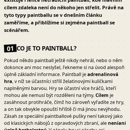
cílem zdaleka není do někoho jen střelit. Právě na
tyto typy paintballu se v dnešním článku
zaměříme, a přiblížíme si zejména paintball se
scénářem.
01
CO JE TO PAINTBALL?
Pokud někdo paintball ještě nikdy nehrál, nebo o něm
dokonce ani moc neslyšel, řekneme si na úvod alespoň
úplně základní informace. Paintball je
adrenalinová
hra
, v níž se účastníci střílí želatinovými kuličkami
naplněnými barvou. Hry se účastní více hráčů, kteří
mohou ale nemusí být rozděleni na týmy.
Cílem
je
zasáhnout protihráče, čímž ho zároveň vyřadíte ze hry,
a on tak obvykle opouští hřiště či má jinou nevýhodu.
Zásah ze speciální paintballové pušky není takový jako
od klasických nábojů z opravdových zbraní, ale
není
ani
úplně bezbolestný
. V zápalu hry si zásahu asi