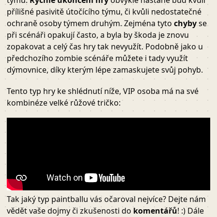
týmu.
Rychlé ukončení hry
obvykle nastane buď kvůli
přílišné pasivitě útočícího týmu, či kvůli nedostatečné
ochraně osoby týmem druhým. Zejména tyto
chyby
se
při scénáři opakují často, a byla by škoda je znovu
zopakovat a celý čas hry tak nevyužít. Podobně jako u
předchozího zombie scénáře můžete i tady využít
dýmovnice, díky kterým lépe zamaskujete svůj pohyb.
Tento typ hry ke shlédnutí níže, VIP osoba má na své
kombinéze velké růžové tričko:
Tak jaký typ paintballu vás očaroval nejvíce? Dejte nám
vědět vaše dojmy či zkušenosti do
komentářů
! :) Dále