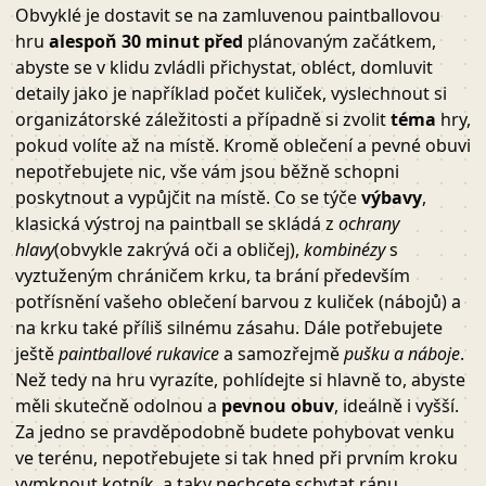
Obvyklé je dostavit se na zamluvenou paintballovou
hru
alespoň 30 minut před
plánovaným začátkem,
abyste se v klidu zvládli přichystat, obléct, domluvit
detaily jako je například počet kuliček, vyslechnout si
organizátorské záležitosti a případně si zvolit
téma
hry,
pokud volíte až na místě. Kromě oblečení a pevné obuvi
nepotřebujete nic, vše vám jsou běžně schopni
poskytnout a vypůjčit na místě. Co se týče
výbavy
,
klasická výstroj na paintball se skládá z
ochrany
hlavy
(obvykle zakrývá oči a obličej),
kombinézy
s
vyztuženým chráničem krku, ta brání především
potřísnění vašeho oblečení barvou z kuliček (nábojů) a
na krku také příliš silnému zásahu. Dále potřebujete
ještě
paintballové rukavice
a samozřejmě
pušku a náboje
.
Než tedy na hru vyrazíte, pohlídejte si hlavně to, abyste
měli skutečně odolnou a
pevnou obuv
, ideálně i vyšší.
Za jedno se pravděpodobně budete pohybovat venku
ve terénu, nepotřebujete si tak hned při prvním kroku
vymknout kotník, a taky nechcete schytat ránu