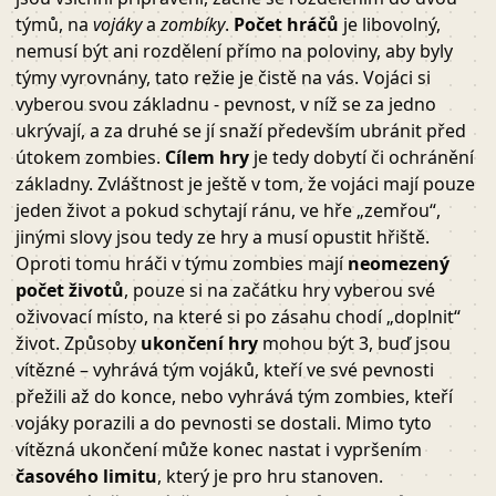
týmů, na
vojáky
a
zombíky
.
Počet hráčů
je libovolný,
nemusí být ani rozdělení přímo na poloviny, aby byly
týmy vyrovnány, tato režie je čistě na vás. Vojáci si
vyberou svou základnu - pevnost, v níž se za jedno
ukrývají, a za druhé se jí snaží především ubránit před
útokem zombies.
Cílem hry
je tedy dobytí či ochránění
základny. Zvláštnost je ještě v tom, že vojáci mají pouze
jeden život a pokud schytají ránu, ve hře „zemřou“,
jinými slovy jsou tedy ze hry a musí opustit hřiště.
Oproti tomu hráči v týmu zombies mají
neomezený
počet životů
, pouze si na začátku hry vyberou své
oživovací místo, na které si po zásahu chodí „doplnit“
život. Způsoby
ukončení hry
mohou být 3, buď jsou
vítězné – vyhrává tým vojáků, kteří ve své pevnosti
přežili až do konce, nebo vyhrává tým zombies, kteří
vojáky porazili a do pevnosti se dostali. Mimo tyto
vítězná ukončení může konec nastat i vypršením
časového limitu
, který je pro hru stanoven.