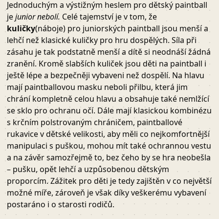
Jednoduchým a výstižným heslem pro dětský paintball
je
junior nebolí.
Celé tajemství je v tom, že
kuličky
(náboje) pro juniorských paintball jsou menší a
lehčí než klasické kuličky pro hru dospělých. Síla při
zásahu je tak podstatně menší a dítě si neodnáší žádná
zranění. Kromě slabších kuliček jsou děti na paintball i
ještě lépe a bezpečněji vybaveni než dospělí. Na hlavu
mají paintballovou masku neboli přilbu, která jim
chrání kompletně celou hlavu a obsahuje také nemlžící
se sklo pro ochranu očí. Dále mají klasickou kombinézu
s krčním polstrovaným chráničem, paintballové
rukavice v dětské velikosti, aby měli co nejkomfortnější
manipulaci s puškou, mohou mít také ochrannou vestu
a na závěr samozřejmě to, bez čeho by se hra neobešla
– pušku, opět lehčí a uzpůsobenou dětským
proporcím. Zážitek pro děti je tedy zajištěn v co největší
možné míře, zároveň je však díky veškerému vybavení
postaráno i o starosti rodičů.