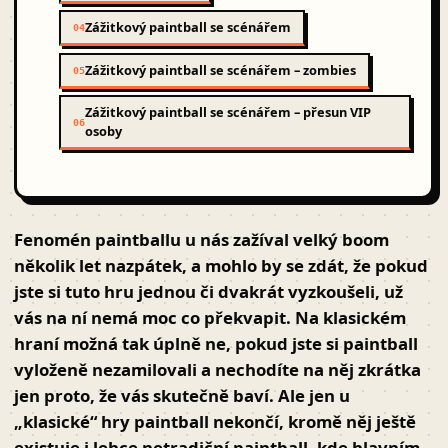
Zážitkový paintball se scénářem
04
Zážitkový paintball se scénářem – zombies
05
Zážitkový paintball se scénářem – přesun VIP
06
osoby
Fenomén paintballu u nás zažíval velký boom
několik let nazpátek, a mohlo by se zdát, že pokud
jste si tuto hru jednou či dvakrát vyzkoušeli, už
vás na ní nemá moc co překvapit. Na klasickém
hraní možná tak úplně ne, pokud jste si paintball
vyloženě nezamilovali a nechodíte na něj zkrátka
jen proto, že vás skutečně baví. Ale jen u
„klasické“ hry paintball nekončí, kromě něj ještě
existuje i lehce netradiční paintball, kde hlavním