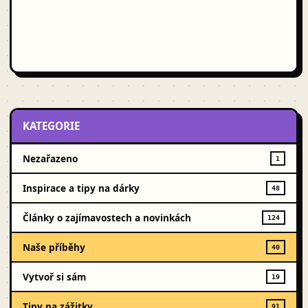
KATEGORIE
Nezařazeno
1
Inspirace a tipy na dárky
48
Články o zajímavostech a novinkách
124
Naše příběhy
40
Vytvoř si sám
19
Tipy na zážitky
91