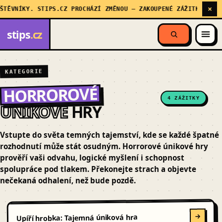
×
ŠTĚVNÍKY. STIPS.CZ PROCHÁZÍ ZMĚNOU — ZAKOUPENÉ ZÁŽITKY STÁL
stips
.cz
KATEGORIE
HORROROVÉ
4 ZÁŽITKY
ÚNIKOVÉ
HRY
Vstupte do světa temných tajemství, kde se každé špatné
rozhodnutí může stát osudným. Horrorové únikové hry
prověří vaši odvahu, logické myšlení i schopnost
spolupráce pod tlakem. Překonejte strach a objevte
nečekaná odhalení, než bude pozdě.
Upíří hrobka: Tajemná úniková hra