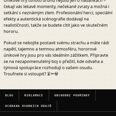
Únikové hry tohoto druhu nejsou jen o hádankách –
čekají vás lekavé momenty, nečekané zvraty a možná i
setkání s neznámým zlem. Profesionální herci, speciální
efekty a autentická scénografie dodávají na
realističnosti, takže se budete cítit jako ve skutečném
hororu.
Pokud se nebojíte postavit svému strachu a máte rádi
napětí, tajemno a temnou atmosféru, hororové
únikové hry jsou pro vás ideálním zážitkem. Připravte
se na nezapomenutelný boj o přežití, kde odvaha a
týmová spolupráce rozhodují o vašem osudu.
Troufnete si vstoupit? ⏳🔦💀
BLOG
REKLAMACE
OBCHODNÍ PODMÍNKY
OCHRANA OSOBNÍCH ÚDAJŮ