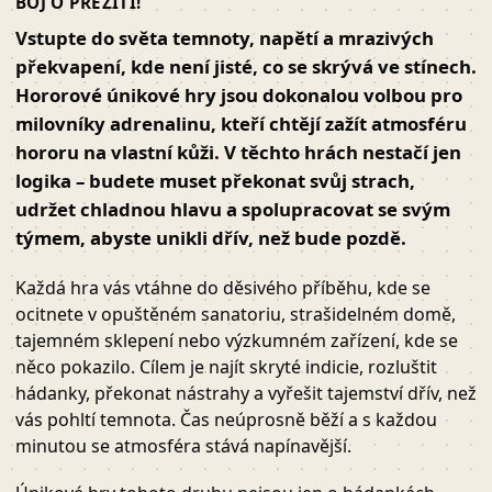
BOJ O PŘEŽITÍ!
Vstupte do světa temnoty, napětí a mrazivých
překvapení, kde není jisté, co se skrývá ve stínech.
Hororové únikové hry jsou dokonalou volbou pro
milovníky adrenalinu, kteří chtějí zažít atmosféru
hororu na vlastní kůži. V těchto hrách nestačí jen
logika – budete muset překonat svůj strach,
udržet chladnou hlavu a spolupracovat se svým
týmem, abyste unikli dřív, než bude pozdě.
Každá hra vás vtáhne do děsivého příběhu, kde se
ocitnete v opuštěném sanatoriu, strašidelném domě,
tajemném sklepení nebo výzkumném zařízení, kde se
něco pokazilo. Cílem je najít skryté indicie, rozluštit
hádanky, překonat nástrahy a vyřešit tajemství dřív, než
vás pohltí temnota. Čas neúprosně běží a s každou
minutou se atmosféra stává napínavější.