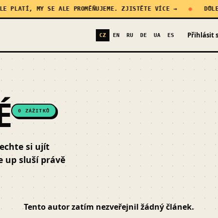
 PLATÍ, MY SE ALE PROMĚŇUJEME. ZJISTĚTE VÍCE →
DŮLEŽI
Přihlásit 
CZ
EN
RU
DE
UA
ES
É
0 ZÁŽITKŮ
chte si ujít
e up sluší právě
Tento autor zatím nezveřejnil žádný článek.