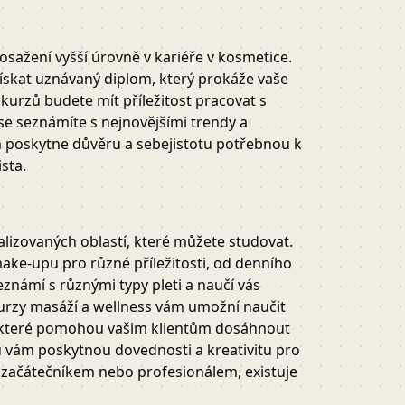
osažení vyšší úrovně v kariéře v kosmetice.
ískat uznávaný diplom, který prokáže vaše
kurzů budete mít příležitost pracovat s
se seznámíte s nejnovějšími trendy a
m poskytne důvěru a sebejistotu potřebnou k
sta.
alizovaných oblastí, které můžete studovat.
ke-upu pro různé příležitosti, od denního
eznámí s různými typy pleti a naučí vás
Kurzy masáží a wellness vám umožní naučit
y, které pomohou vašim klientům dosáhnout
 vám poskytnou dovednosti a kreativitu pro
e začátečníkem nebo profesionálem, existuje