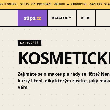
TĚVNÍKY. STIPS.CZ PROCHÁZÍ ZMĚNOU — ZAKOUPENÉ ZÁŽITKY STÁLE
stips
.cz
KATALOG
BLOG
KATEGORIE
KOSMETICK
Zajímáte se o makeup a rády se líčíte? Nene
kurzy líčení, díky kterým zjistíte, jaký mak
Vám.