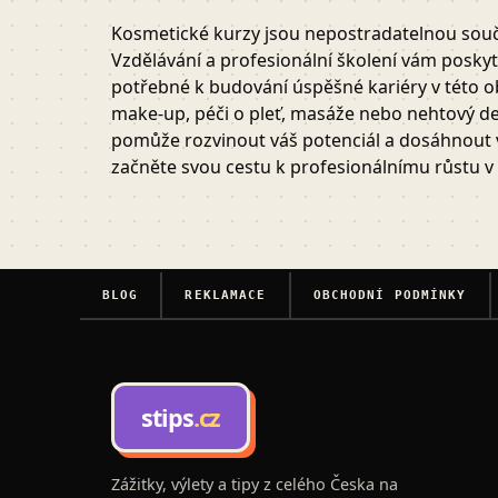
Kosmetické kurzy jsou nepostradatelnou součá
Vzdělávání a profesionální školení vám poskyt
potřebné k budování úspěšné kariéry v této ob
make-up, péči o pleť, masáže nebo nehtový de
pomůže rozvinout váš potenciál a dosáhnout va
začněte svou cestu k profesionálnímu růstu v
BLOG
REKLAMACE
OBCHODNÍ PODMÍNKY
stips
.cz
Zážitky, výlety a tipy z celého Česka na