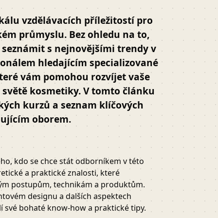
álu vzdělávacích příležitostí pro
ckém průmyslu. Bez ohledu na to,
e seznámit s nejnovějšími trendy v
ionálem hledajícím specializované
které vám pomohou rozvíjet vaše
 světě kosmetiky. V tomto článku
kých kurzů a seznam klíčových
šujícím oborem.
ho, kdo se chce stát odborníkem v této
tické a praktické znalosti, které
kým postupům, technikám a produktům.
ehtovém designu a dalších aspektech
lí své bohaté know-how a praktické tipy.