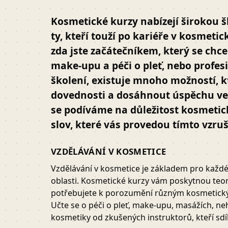
Kosmetické kurzy nabízejí širokou šk
ty, kteří touží po kariéře v kosmeti
zda jste začátečníkem, který se chc
make-upu a péči o pleť, nebo profes
školení, existuje mnoho možností, 
dovednosti a dosáhnout úspěchu ve
se podíváme na důležitost kosmetic
slov, které vás provedou tímto vzru
VZDĚLÁVÁNÍ V KOSMETICE
Vzdělávání v kosmetice je základem pro každé
oblasti. Kosmetické kurzy vám poskytnou teore
potřebujete k porozumění různým kosmetic
Učte se o péči o pleť, make-upu, masážích, n
kosmetiky od zkušených instruktorů, kteří sdí