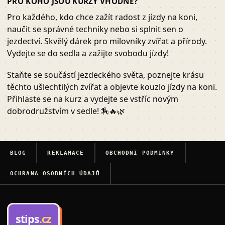
PRO KOHO JSOU KURZY VHODNÉ?
Pro každého, kdo chce zažít radost z jízdy na koni,
naučit se správné techniky nebo si splnit sen o
jezdectví. Skvělý dárek pro milovníky zvířat a přírody.
Vydejte se do sedla a zažijte svobodu jízdy!
Staňte se součástí jezdeckého světa, poznejte krásu
těchto ušlechtilých zvířat a objevte kouzlo jízdy na koni.
Přihlaste se na kurz a vydejte se vstříc novým
dobrodružstvím v sedle! 🏇🔥🌿
BLOG
REKLAMACE
OBCHODNÍ PODMÍNKY
OCHRANA OSOBNÍCH ÚDAJŮ
stips
.cz