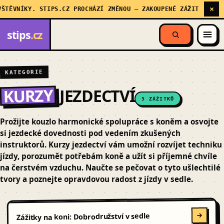
×
ŠTĚVNÍKY. STIPS.CZ PROCHÁZÍ ZMĚNOU — ZAKOUPENÉ ZÁŽITKY STÁL
stips
.cz
KATEGORIE
KURZY
JEZDECTVÍ
5 ZÁŽITKŮ
Prožijte kouzlo harmonické spolupráce s koněm a osvojte
si jezdecké dovednosti pod vedením zkušených
instruktorů. Kurzy jezdectví vám umožní rozvíjet techniku
jízdy, porozumět potřebám koně a užít si příjemné chvíle
na čerstvém vzduchu. Naučte se pečovat o tyto ušlechtilé
tvory a poznejte opravdovou radost z jízdy v sedle.
Zážitky na koni: Dobrodružství v sedle