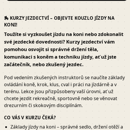
🏇 KURZY JEZDECTVÍ – OBJEVTE KOUZLO JÍZDY NA
KONI!
Toužíte si vyzkoušet jízdu na koni nebo zdokonalit
své jezdecké dovednosti? Kurzy jezdectví vám
pomohou osvojit si správné držení těla,
komunikaci s koněm a techniku jízdy, ať už jste
začátečník, nebo zkušený jezdec.
Pod vedením zkušených instruktorů se naučíte základy
ovládání koně, krok, klus, cval i práci na jízdárně a v
terénu. Lekce jsou přizpůsobeny vaší úrovni, ať už
chcete jezdit rekreačně, sportovně nebo se věnovat
drezurním či skokovým disciplínám.
CO VÁS V KURZU ČEKÁ?
Základy jízdy na koni – správné sedlo, držení otěží a