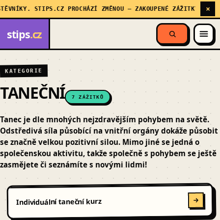
×
ĚVNÍKY. STIPS.CZ PROCHÁZÍ ZMĚNOU — ZAKOUPENÉ ZÁŽITKY STÁLE 
stips
.cz
KATEGORIE
TANEČNÍ
7 ZÁŽITKŮ
Tanec je dle mnohých nejzdravějším pohybem na světě.
Odstředivá síla působící na vnitřní orgány dokáže působit
se značně velkou pozitivní silou. Mimo jiné se jedná o
společenskou aktivitu, takže společně s pohybem se ještě
zasmějete či seznámíte s novými lidmi!
Individuální taneční kurz