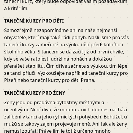
taneční kurz, který bude odpovídat vašim požadavkům
a kritériím.
TANEČNÍ KURZY PRO DĚTI
Samozřejmě nezapomínáme ani na naše nejmenší
obyvatele, kteří mají také rádi pohyb. Našli jsme pro vás
taneční kurzy zaměřené na výuku dětí předškolního i
školního věku. S tancem se dá začít již od první chvíle,
kdy se vaše ratolesti udrží na nohách a dokážou
přenášet stabilitu. Čím dříve začnete s výukou, tím lépe
se tanci přiučí. Vyzkoušejte například taneční kurzy pro
Plzeň nebo taneční kurzy pro děti Praha.
TANEČNÍ KURZY PRO ŽENY
Ženy jsou od pradávna bytostmy mrštnými a
učenlivými. Není divu, že mnoho z nich dodnes nachází
zalíbení v tanci a jeho rytmických pohybech. Bohužel, u
mužů se takový zájem projevuje méně. Ani tak ale ženy
nemusí zoufat! Práve jim je totiž určeno mnoho