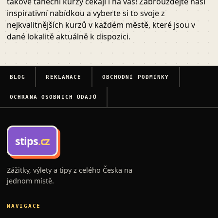
takové taneční kurzy čekají i na vás! Zabrouzdejte naší
inspirativní nabídkou a vyberte si to svoje z
nejkvalitnějších kurzů v každém městě, které jsou v
dané lokalitě aktuálně k dispozici.
BLOG
REKLAMACE
OBCHODNÍ PODMÍNKY
OCHRANA OSOBNÍCH ÚDAJŮ
stips
.cz
Zážitky, výlety a tipy z celého Česka na
jednom místě.
NAVIGACE