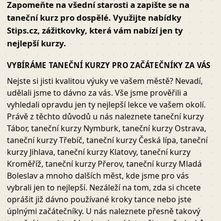
Zapomeňte na všední starosti a zapište se na
taneční kurz pro dospělé. Využijte nabídky
Stips.cz, zážitkovky, která vám nabízí jen ty
nejlepší kurzy.
VYBÍRÁME TANEČNÍ KURZY PRO ZAČÁTEČNÍKY ZA VÁS
Nejste si jisti kvalitou výuky ve vašem městě? Nevadí,
udělali jsme to dávno za vás. Vše jsme prověřili a
vyhledali opravdu jen ty nejlepší lekce ve vašem okolí.
Právě z těchto důvodů u nás naleznete taneční kurzy
Tábor, taneční kurzy Nymburk, taneční kurzy Ostrava,
taneční kurzy Třebíč, taneční kurzy Česká lípa, taneční
kurzy Jihlava, taneční kurzy Klatovy, taneční kurzy
Kroměříž, taneční kurzy Přerov, taneční kurzy Mladá
Boleslav a mnoho dalších měst, kde jsme pro vás
vybrali jen to nejlepší. Nezáleží na tom, zda si chcete
oprášit již dávno používané kroky tance nebo jste
úplnými začátečníky. U nás naleznete přesně takový