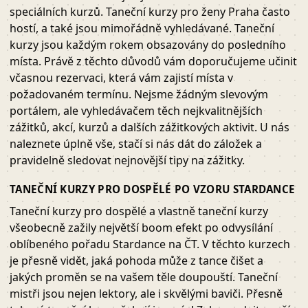
speciálních kurzů. Taneční kurzy pro ženy Praha často
hostí, a také jsou mimořádně vyhledávané. Taneční
kurzy jsou každým rokem obsazovány do posledního
místa. Právě z těchto důvodů vám doporučujeme učinit
včasnou rezervaci, která vám zajistí místa v
požadovaném termínu. Nejsme žádným slevovým
portálem, ale vyhledávačem těch nejkvalitnějších
zážitků, akcí, kurzů a dalších zážitkových aktivit. U nás
naleznete úplně vše, stačí si nás dát do záložek a
pravidelně sledovat nejnovější tipy na zážitky.
TANEČNÍ KURZY PRO DOSPĚLÉ PO VZORU STARDANCE
Taneční kurzy pro dospělé a vlastně taneční kurzy
všeobecně zažily největší boom efekt po odvysílání
oblíbeného pořadu Stardance na ČT. V těchto kurzech
je přesně vidět, jaká pohoda může z tance čišet a
jakých proměn se na vašem těle doupouští. Taneční
mistři jsou nejen lektory, ale i skvělými baviči. Přesně