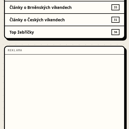
Články o Brněnských víkendech
35
Články o Českých víkendech
31
Top žebříčky
36
REKLAMA