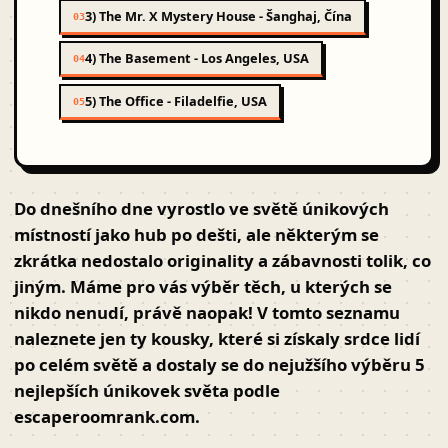
3) The Mr. X Mystery House - Šanghaj, Čína
03
4) The Basement - Los Angeles, USA
04
5) The Office - Filadelfie, USA
05
Do dnešního dne vyrostlo ve světě únikových
místností jako hub po dešti, ale některým se
zkrátka nedostalo originality a zábavnosti tolik, co
jiným. Máme pro vás výběr těch, u kterých se
nikdo nenudí, právě naopak! V tomto seznamu
naleznete jen ty kousky, které si získaly srdce lidí
po celém světě a dostaly se do nejužšího výběru 5
nejlepších únikovek světa podle
escaperoomrank.com.