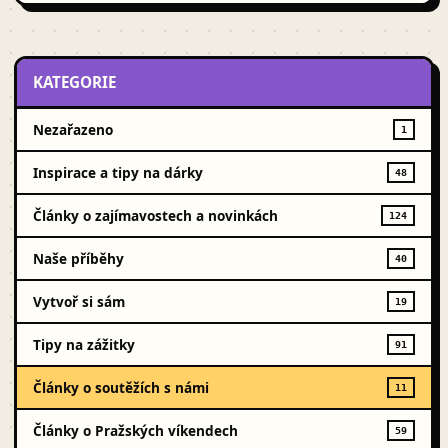
KATEGORIE
Nezařazeno
1
Inspirace a tipy na dárky
48
Články o zajímavostech a novinkách
124
Naše příběhy
40
Vytvoř si sám
19
Tipy na zážitky
91
Články o soutěžích s námi
11
Články o Pražských víkendech
59