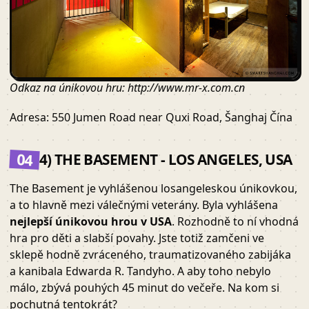
Odkaz na únikovou hru: http://www.mr-x.com.cn
Adresa: 550 Jumen Road near Quxi Road, Šanghaj Čína
04
4) THE BASEMENT - LOS ANGELES, USA
The Basement je vyhlášenou losangeleskou únikovkou,
a to hlavně mezi válečnými veterány. Byla vyhlášena
nejlepší únikovou hrou v USA
. Rozhodně to ní vhodná
hra pro děti a slabší povahy. Jste totiž zamčeni ve
sklepě hodně zvráceného, traumatizovaného zabijáka
a kanibala Edwarda R. Tandyho. A aby toho nebylo
málo, zbývá pouhých 45 minut do večeře. Na kom si
pochutná tentokrát?