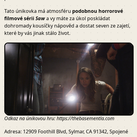
Tato únikovka má atmosféru
podobnou horrorové
filmové sérii
Saw
a vy máte za úkol poskládat
dohromady kousíčky nápověd a dostat seven ze zajetí,
které by vás jinak stálo život.
Odkaz na únikovou hru: https://thebasementla.com
Adresa: 12909 Foothill Blvd, Sylmar, CA 91342, Spojené