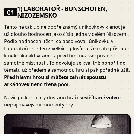
1) LABORATOŘ - BUNSCHOTEN,
01
NIZOZEMSKO
Tento ne tak úplně dobře známý únikovkový klenot je
už dlouho hodnocen jako číslo jedna v celém Nizozemí.
Podle hodnocení těch, co absolvovali únikovku v
Laboratoři je jeden z velkých plusů to, že máte přístup
k několika aktivitám už před tím, než vás pustí do
samotné místnosti. To dovoluje se kvalitně ponořit do
tématu už předem a samotnou hru si pak pořádně užít.
Před hlavní hrou si můžete zahrát spoustu
arkádovek nebo třeba pool.
Navíc po konci hry dostanu hráči
sestříhané video
s
nejzajímavějšími momenty hry.