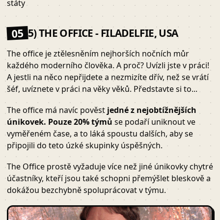
státy
05
5) THE OFFICE - FILADELFIE, USA
The office je ztělesněním nejhorších nočních můr
každého moderního člověka. A proč? Uvízli jste v práci!
A jestli na něco nepřijdete a nezmizíte dřív, než se vrátí
šéf, uvíznete v práci na věky věků. Představte si to...
The office má navíc pověst
jedné z nejobtížnějších
únikovek.
Pouze 20% týmů
se podaří uniknout ve
vyměřeném čase, a to láká spoustu dalších, aby se
připojili do teto úzké skupinky úspěšných.
The Office prostě vyžaduje více než jiné únikovky chytré
účastníky, kteří jsou také schopni přemýšlet bleskově a
dokážou bezchybně spoluprácovat v týmu.