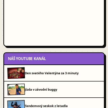
NÁŠ YOUTUBE KANÁL
Den svatého Valentýna za 3 minuty
Jízda v závodní buggy
Tandemový seskok z letadla