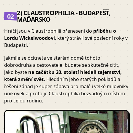
2) CLAUSTROPHILIA - BUDAPEŠŤ,
02
MAĎARSKO
Hráči jsou v Claustrophilii přeneseni do
příběhu o
Lordu Wickelwoodovi
, který strávil své poslední roky v
Budapešti.
Jakmile se ocitnete ve starém domě tohoto
dobrodruha a cestovatele, budete se skutečně cítit,
jako byste
na začátku 20. století hledali tajemství,
která změní svět.
Hledáním jeho starých pokladů a
řešení záhad je super zábava pro malé i velké milovníky
únikovek a proto je Claustrophilia bezvadným místem
pro celou rodinu.