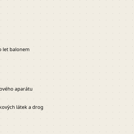
o let balonem
bového aparátu
kových látek a drog