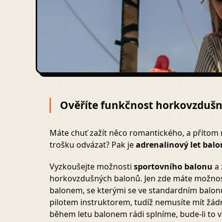
Ověříte funkčnost horkovzdušn
Máte chuť zažít něco romantického, a přitom 
trošku odvázat? Pak je
adrenalinový let bal
Vyzkoušejte možnosti
sportovního balonu
a 
horkovzdušných balonů. Jen zde máte možnos
balonem, se kterými se ve standardním balonu
pilotem instruktorem, tudíž nemusíte mít žádn
během letu balonem rádi splníme, bude-li to 