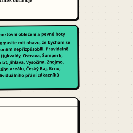
ážitek obsahuje"
ortovní oblečení a pevné boty
nemusíte mít obavu, že bychom se
onem nepřizpůsobili. Pravidelně
t: Hukvaldy, Ostrava, Šumperk,
lát, Jihlava, Vysočina, Znojmo,
kého areálu, Český Ráj, Brno,
dividuálního přání zákazníků