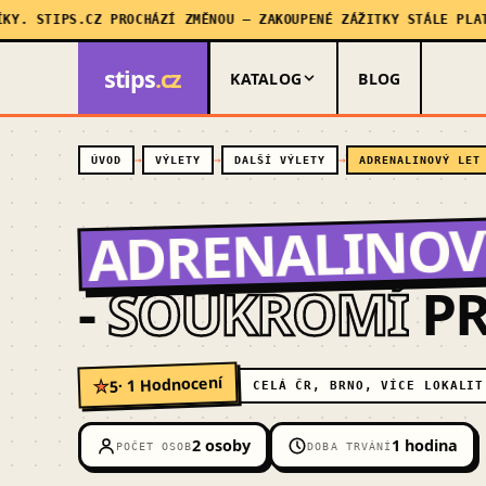
TIPS.CZ PROCHÁZÍ ZMĚNOU — ZAKOUPENÉ ZÁŽITKY STÁLE PLATÍ, MY
stips
.cz
KATALOG
BLOG
ÚVOD
VÝLETY
DALŠÍ VÝLETY
ADRENALINOVÝ LET
ADRENALINOV
-
SOUKROMÍ
PR
· 1 Hodnocení
5
★
CELÁ ČR, BRNO, VÍCE LOKALIT
2 osoby
1 hodina
POČET OSOB
DOBA TRVÁNÍ