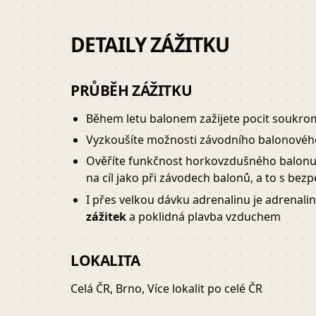
DETAILY ZÁŽITKU
PRŮBĚH ZÁŽITKU
Během letu balonem zažijete pocit soukro
Vyzkoušíte možnosti závodního balonového 
Ověříte funkčnost horkovzdušného balonu, 
na cíl jako při závodech balonů, a to s be
I přes velkou dávku adrenalinu je adrenal
zážitek
a poklidná plavba vzduchem
LOKALITA
Celá ČR, Brno, Více lokalit po celé ČR