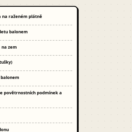
a na raženém plátně
 letu balonem
e na zem
tušky)
u balonem
dle povětrnostních podmínek a
lonu