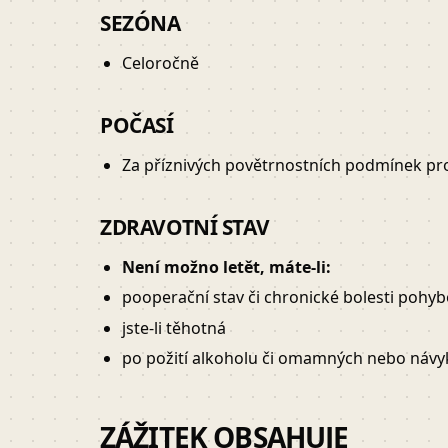
SEZÓNA
Celoročně
POČASÍ
Za příznivých povětrnostních podmínek pr
ZDRAVOTNÍ STAV
Není možno letět, máte-li:
pooperační stav či chronické bolesti pohy
jste-li těhotná
po požití alkoholu či omamných nebo návy
ZÁŽITEK OBSAHUJE