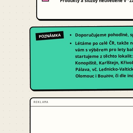
Produkty a služby neuvedené v "Z
Doporučujeme pohodlné, sp
POZNÁMKA
, takže 
Létáme po celé ČR
vám s výběrem pro lety bal
startujeme z těchto lokali
Konopiště, Karlštejn, Křivok
Pálava, vč. Lednicko-Valtic
dle in
Olomouc i Bouzov, či
REKLAMA