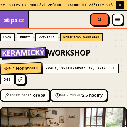
×
. STIPS.CZ PROCHÁZÍ ZMĚNOU — ZAKOUPENÉ ZÁŽITKY STÁLE PLATÍ,
stips
.cz
ÚVOD
KURZY
VÝTVARNÉ
KERAMICKÝ WORKSHOP
KERAMICKÝ
WORKSHOP
· 1 Hodnocení
5
★
PRAHA, VYŠEHRADSKÁ 27, ARTVILLE
340
1 osoba
2.5 hodiny
POČET OSOB
DOBA TRVÁNÍ