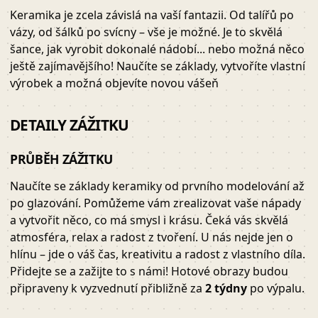
Keramika je zcela závislá na vaší fantazii. Od talířů po
vázy, od šálků po svícny – vše je možné. Je to skvělá
šance, jak vyrobit dokonalé nádobí... nebo možná něco
ještě zajímavějšího! Naučíte se základy, vytvoříte vlastní
výrobek a možná objevíte novou vášeň
DETAILY ZÁŽITKU
PRŮBĚH ZÁŽITKU
Naučíte se základy keramiky od prvního modelování až
po glazování. Pomůžeme vám zrealizovat vaše nápady
a vytvořit něco, co má smysl i krásu. Čeká vás skvělá
atmosféra, relax a radost z tvoření. U nás nejde jen o
hlínu – jde o váš čas, kreativitu a radost z vlastního díla.
Přidejte se a zažijte to s námi! Hotové obrazy budou
připraveny k vyzvednutí přibližně za
2 týdny
po výpalu.