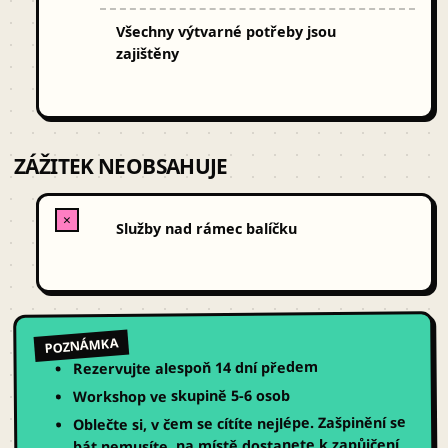
Všechny výtvarné potřeby jsou
zajištěny
ZÁŽITEK NEOBSAHUJE
✕
Služby nad rámec balíčku
POZNÁMKA
Rezervujte alespoň 14 dní předem
Workshop ve skupině 5-6 osob
Oblečte si, v čem se cítíte nejlépe. Zašpinění se
bát nemusíte, na místě dostanete k zapůjčení