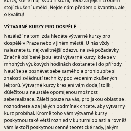
kurzy, které mají svou historii, nebo za jejich zrodem
stojí zkušení umělci. Nejde nám předem o kvantitu, ale
o kvalitu!
VÝTVARNÉ KURZY PRO DOSPĚLÉ
Nezáleží na tom, zda hledáte výtvarné kurzy pro
dospělé v Praze nebo v jiném městě. U nás vždy
naleznete tu nejkvalitnější odezvu na své požadavky.
Značně oblíbené jsou letní výtvarné kurzy, kde se v
mnohých výukových hodinách dostanete i do přírody.
Naučíte se poznávat sebe samého a prohloubíte si
znalosti zvládnutí techniky pod vedením zkušených
lektorů. Výtvarné kurzy kreslení vám dodají tolik
důležitou a neustále opomíjenou možnost
seberealizace. Záleží pouze na vás, pro jakou oblast se
rozhodnete a za jakých podmínek chcete, aby výtvarný
kurz probíhal. Kromě toho vám výtvarné kurzy
poskytnou také větší rozhled v kulturní oblasti a rovněž
vám lektoři poskytnou cenné teoretické rady, jakým