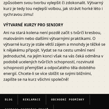
způsobem svou tvorbu vylepšit či zdokonalit. Výtvarný
kurz je tedy tou nejlepší volbou, jak strávit horké léto i
sychravou zimu!
VÝTVARNÉ KURZY PRO SENIORY
Ani na stará kolena není pozdě začít s tvůrčí kresbou,
malováním nebo dalšími výtvarnými praktikami. O
výtvarné kurzy je stále větší zájem a mnohdy je těžké se
k nějakému připojit. Vydat se na cestu umění není
jednoduché, na jejím konci však na vás čeká odměna v
podobě ucelených tvůrčích schopností, rozvinuté
schopnosti přemýšlet a odpočatého těla dobitého
energií. Chcete-li se více sblížit se svými bližními,
zapište se na kurz všichni společně!
BLOG
REKLAMACE
OBCHODNÍ PODMÍNKY