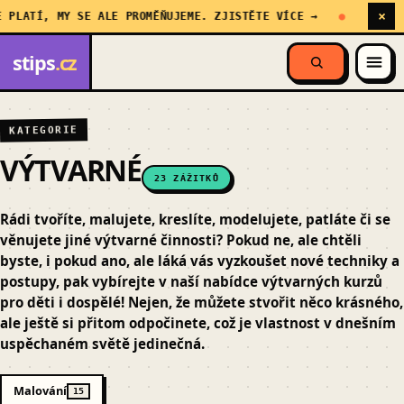
×
PLATÍ, MY SE ALE PROMĚŇUJEME. ZJISTĚTE VÍCE →
DŮLEŽIT
stips
.cz
KATEGORIE
VÝTVARNÉ
23 ZÁŽITKŮ
Rádi tvoříte, malujete, kreslíte, modelujete, patláte či se
věnujete jiné výtvarné činnosti? Pokud ne, ale chtěli
byste, i pokud ano, ale láká vás vyzkoušet nové techniky a
postupy, pak vybírejte v naší nabídce výtvarných kurzů
pro děti i dospělé! Nejen, že můžete stvořit něco krásného,
ale ještě si přitom odpočinete, což je vlastnost v dnešním
uspěchaném světě jedinečná.
Malování
15