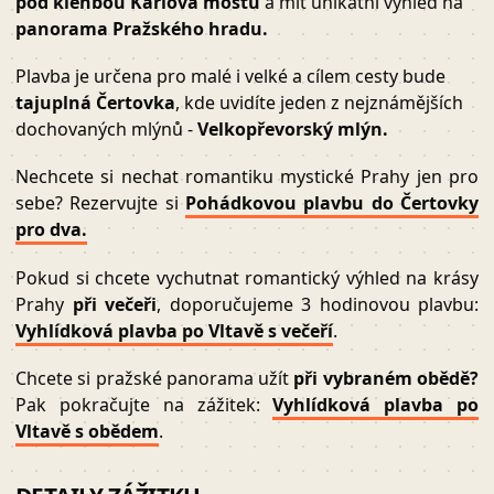
pod klenbou Karlova mostu
a mít unikátní výhled na
panorama Pražského hradu.
Plavba je určena pro malé i velké a cílem cesty bude
tajuplná Čertovka
, kde uvidíte jeden z nejznámějších
dochovaných mlýnů -
Velkopřevorský mlýn.
Nechcete si nechat romantiku mystické Prahy jen pro
sebe? Rezervujte si
Pohádkovou plavbu do Čertovky
pro dva.
Pokud si chcete vychutnat romantický výhled na krásy
Prahy
při večeři
, doporučujeme 3 hodinovou plavbu:
Vyhlídková plavba po Vltavě s večeří
.
Chcete si pražské panorama užít
při vybraném obědě?
Pak pokračujte na zážitek:
Vyhlídková plavba po
Vltavě s obědem
.