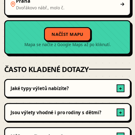
Praha
Dvořákovo nábř., molo č.
NAČÍST MAPU
Mapa se načte z Google Maps až po kliknutí.
ČASTO KLADENÉ DOTAZY
Jaké typy výletů nabízíte?
+
Nabízíme exkurze, vyhlídkové plavby po Vltavě,
cyklovýlety s průvodcem, speciální tematické túry po
Jsou výlety vhodné i pro rodiny s dětmi?
+
Praze a okolí.
Ano, některé výlety jsou rodinné a vhodné i pro malé
děti, ostatní jsou spíše pro dospělé nebo aktivní jedince.