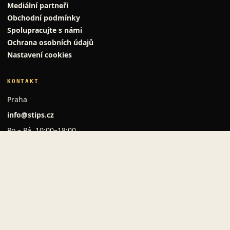
Mediální partneři
Obchodní podmínky
Spolupracujte s námi
Ochrana osobních údajů
Nastavení cookies
KONTAKT
Praha
info@stips.cz
Po – Pá, 10:00–18:00
O PORTÁLU
Copyright © MSM Stips s.r.o. Všechna práva vyhrazena
2014-2026.
★ Vytvořeno v Praze