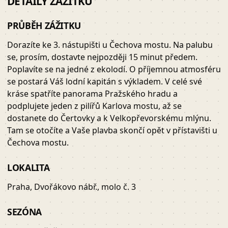
DETAILY ZÁŽITKU
PRŮBĚH ZÁŽITKU
Dorazíte ke 3. nástupišti u Čechova mostu. Na palubu
se, prosím, dostavte nejpozději 15 minut předem.
Poplavíte se na jedné z ekolodí. O příjemnou atmosféru
se postará Váš lodní kapitán s výkladem. V celé své
kráse spatříte panorama Pražského hradu a
podplujete jeden z pilířů Karlova mostu, až se
dostanete do Čertovky a k Velkopřevorskému mlýnu.
Tam se otočíte a Vaše plavba skončí opět v přístavišti u
Čechova mostu.
LOKALITA
Praha, Dvořákovo nábř., molo č. 3
SEZÓNA