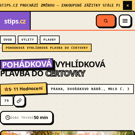
×
S.CZ PROCHÁZÍ ZMĚNOU — ZAKOUPENÉ ZÁŽITKY STÁLE PLATÍ, MY SE
stips
.cz
ÚVOD
VÝLETY
PLAVBY
POHÁDKOVÁ VYHLÍDKOVÁ PLAVBA DO ČERTOVKY
POHÁDKOVÁ
VYHLÍDKOVÁ
PLAVBA DO
ČERTOVKY
· 11 Hodnocení
5
★
PRAHA, DVOŘÁKOVO NÁBŘ., MOLO Č. 3
79
50 min
DOBA TRVÁNÍ