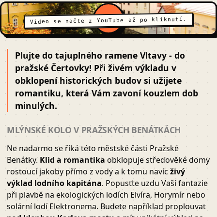
Video se načte z YouTube až po kliknutí.
Plujte do tajuplného ramene Vltavy - do
pražské Čertovky! Při živém výkladu v
obklopení historických budov si užijete
romantiku, která Vám zavoní kouzlem dob
minulých.
MLÝNSKÉ KOLO V PRAŽSKÝCH BENÁTKÁCH
Ne nadarmo se říká této městské části Pražské
Benátky.
Klid a romantika
obklopuje středověké domy
rostoucí jakoby přímo z vody a k tomu navíc
živý
výklad lodního kapitána
. Popusťte uzdu Vaší fantazie
při plavbě na ekologických lodích Elvíra, Horymír nebo
solární lodí Elektronema. Budete například proplouvat