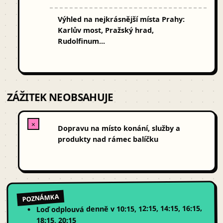
Výhled na nejkrásnější místa Prahy:
Karlův most, Pražský hrad,
Rudolfinum...
ZÁŽITEK NEOBSAHUJE
✕
Dopravu na místo konání, služby a
produkty nad rámec balíčku
POZNÁMKA
denně v 10:15, 12:15, 14:15, 16:15,
Loď odplouvá
18:15, 20:15