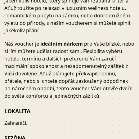
jakémkoliv hotelu, který splňuje Vámi zadaná kritéria.
Ať už toužíte po relaxaci v luxusním wellness hotelu,
romantickém pobytu na zámku, nebo dobrodružném
výletu do přírody, s naším voucherem si můžete splnit
jakékoliv přání.
Náš voucher je
ideálním dárkem
pro Vaše blízké, nebo
si jím můžete udělat radost sami. Flexibilita výběru
hotelu, termínu a dalších preferencí Vám zaručí
maximální spokojenost a nezapomenutelný zážitek z
Vaší dovolené. Ať už plánujete překvapit rodinu,
přátele, nebo si chcete dopřát zasloužený odpočinek
po náročném období, tento voucher Vám otevře dveře
do světa komfortu a jedinečných zážitků.
LOKALITA
Zahraničí,
SEZÓNA