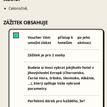
Celoročně.
ZÁŽITEK OBSAHUJE
✓
Voucher Vám
přístup k
po jeho
umožní získat
hotelům
aktivaci.
Zážitek je pro 2 osoby
Budete si moci vybrat jakýkoliv hotel v
jihovýchodní Evropě (Chorvatsko,
Černá Hora, Srbsko, Slovinsko, Albánie,
...), který splňuje Vaše vybrané
parametry.
Perfektní dárek pro každého, že?