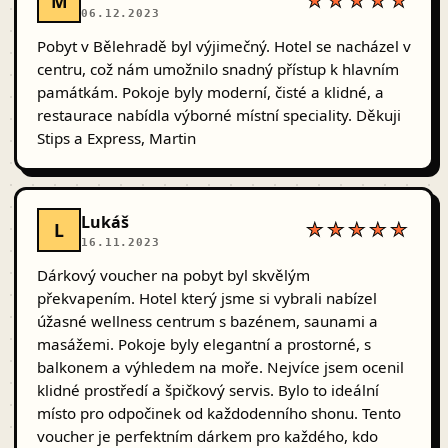
M
★★★★★
06.12.2023
Pobyt v Bělehradě byl výjimečný. Hotel se nacházel v
centru, což nám umožnilo snadný přístup k hlavním
památkám. Pokoje byly moderní, čisté a klidné, a
restaurace nabídla výborné místní speciality. Děkuji
Stips a Express, Martin
Lukáš
L
★★★★★
16.11.2023
Dárkový voucher na pobyt byl skvělým
překvapením. Hotel který jsme si vybrali nabízel
úžasné wellness centrum s bazénem, saunami a
masážemi. Pokoje byly elegantní a prostorné, s
balkonem a výhledem na moře. Nejvíce jsem ocenil
klidné prostředí a špičkový servis. Bylo to ideální
místo pro odpočinek od každodenního shonu. Tento
voucher je perfektním dárkem pro každého, kdo