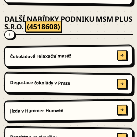
DALŠÍ NABÍDKY PODNIKU MSM PLUS
S.R.O.
(4518608)
4
Čokoládová relaxační masáž
Degustace čokolády v Praze
Jízda v Hummer Humvee