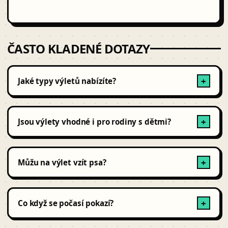
ČASTO KLADENÉ DOTAZY
Jaké typy výletů nabízíte?
+
Nabízíme exkurze, vyhlídkové plavby po Vltavě,
cyklovýlety s průvodcem, speciální tematické túry po
Jsou výlety vhodné i pro rodiny s dětmi?
+
Praze a okolí.
Ano, některé výlety jsou rodinné a vhodné i pro malé
děti, ostatní jsou spíše pro dospělé nebo aktivní jedince.
Můžu na výlet vzít psa?
+
Většina výletů je vhodná i pro psy, ale vždy je dobré to
ověřit u daného zážitku.
Co když se počasí pokazí?
+