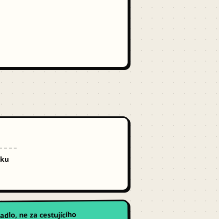
čku
adlo, ne za cestujícího