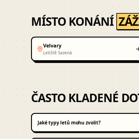
MÍSTO KONÁNÍ
ZÁŽ
Velvary
Letiště Sazená
ČASTO KLADENÉ DO
Jaké typy letů mohu zvolit?
V nabídce jsou vyhlídkové lety letadlem Cessna 