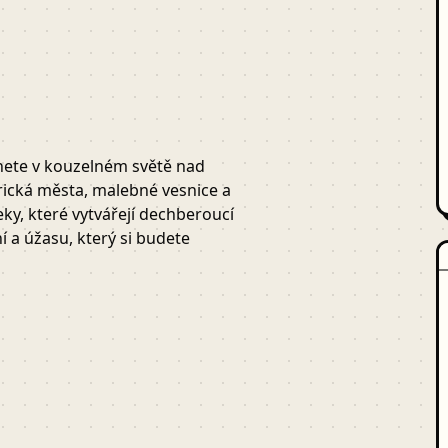
tnete v kouzelném světě nad
rická města, malebné vesnice a
eky, které vytvářejí dechberoucí
 a úžasu, který si budete