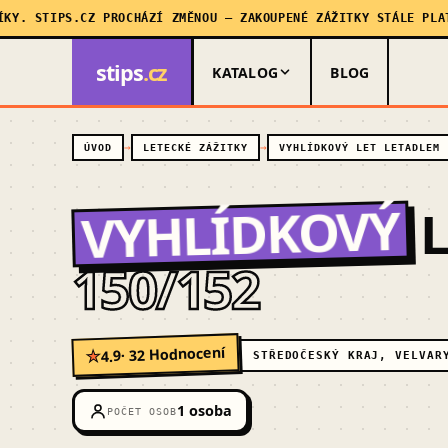
STIPS.CZ PROCHÁZÍ ZMĚNOU — ZAKOUPENÉ ZÁŽITKY STÁLE PLATÍ, M
stips
.cz
KATALOG
BLOG
ÚVOD
LETECKÉ ZÁŽITKY
VYHLÍDKOVÝ LET LETADLEM
VYHLÍDKOVÝ
L
150/152
· 32 Hodnocení
4.9
★
STŘEDOČESKÝ KRAJ, VELVAR
1 osoba
POČET OSOB