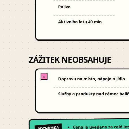
Palivo
Aktivního letu 40 min
ZÁŽITEK NEOBSAHUJE
✕
Dopravu na místo, nápoje a jídlo
Služby a produkty nad rámec balí
Cena je uvedena za celé let
POZNÁMKA