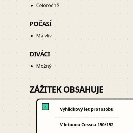
Celoročně
POČASÍ
Má vliv
DIVÁCI
Možný
ZÁŽITEK OBSAHUJE
✓
Vyhlídkový let pro
1
osobu
V letounu Cessna 150/152