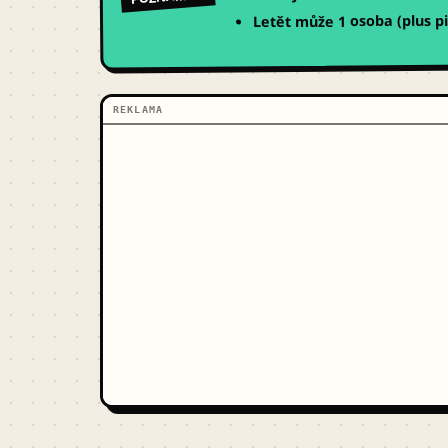
Letět může 1 osoba (plus pi
REKLAMA