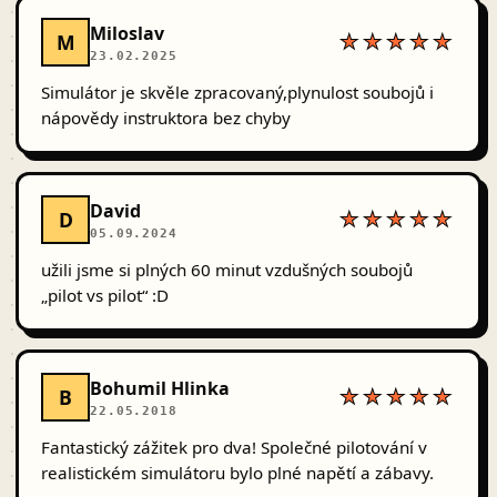
Miloslav
M
★★★★★
23.02.2025
Simulátor je skvěle zpracovaný,plynulost soubojů i
nápovědy instruktora bez chyby
David
D
★★★★★
05.09.2024
užili jsme si plných 60 minut vzdušných soubojů
„pilot vs pilot“ :D
Bohumil Hlinka
B
★★★★★
22.05.2018
Fantastický zážitek pro dva! Společné pilotování v
realistickém simulátoru bylo plné napětí a zábavy.