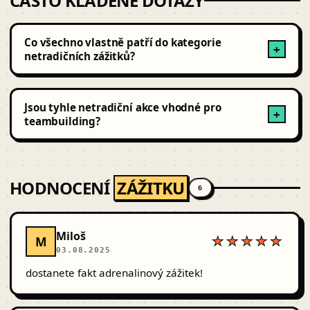
ČASTO KLADENÉ DOTAZY
Co všechno vlastně patří do kategorie
+
netradičních zážitků?
Sem řadíme cokoliv, co vybočuje z běžné nabídky:
indoor a outdoor únikové hry, VR a letecké simulátory,
Jsou tyhle netradiční akce vhodné pro
+
dárkové bedny, apod.
teambuilding?
Hodně! Únikové hry, workshopy tvorby a survival
bootcampy děláme pro týmy, včetně firemní brand-
HODNOCENÍ
ZÁŽITKU
customizace.
6
Miloš
M
★★★★★
03.08.2025
dostanete fakt adrenalinový zážitek!