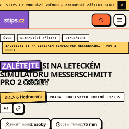
×
STIPS.CZ PROCHÁZÍ ZMĚNOU — ZAKOUPENÉ ZÁŽITKY STÁLE PLATÍ, M
stips
.cz
ÚVOD
NETRADIČNÍ ZÁŽITKY
SIMULÁTORY
ZALÉTEJTE SI NA LETECKÉM SIMULÁTORU MESSERSCHMITT PRO 2
OSOBY
ZALÉTEJTE
SI NA LETECKÉM
SIMULÁTORU MESSERSCHMITT
PRO 2
OSOBY
· 6 Hodnocení
4.7
★
PRAHA, DUKELSKÝCH HRDINŮ 692/35
62
2 osoby
75 min
POČET OSOB
DOBA TRVÁNÍ