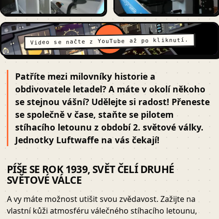
Video se načte z YouTube až po kliknutí.
Patříte mezi milovníky historie a
obdivovatele letadel? A máte v okolí někoho
se stejnou vášní? Udělejte si radost! Přeneste
se společně v čase, staňte se pilotem
stíhacího letounu z období 2. světové války.
Jednotky Luftwaffe na vás čekají!
PÍŠE SE ROK 1939, SVĚT ČELÍ DRUHÉ
SVĚTOVÉ VÁLCE
A vy máte možnost utišit svou zvědavost. Zažijte na
vlastní kůži atmosféru válečného stíhacího letounu,