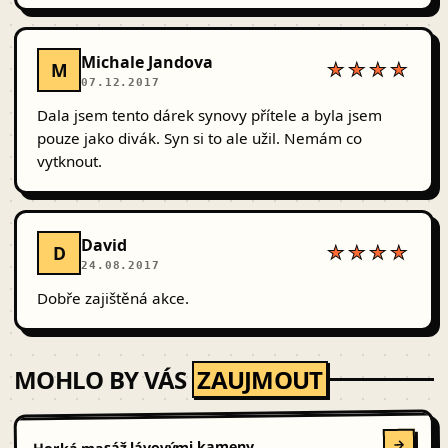
Michale Jandova
M
★★★★
07.12.2017
Dala jsem tento dárek synovy přítele a byla jsem
pouze jako divák. Syn si to ale užil. Nemám co
vytknout.
David
D
★★★★
24.08.2017
Dobře zajištěná akce.
MOHLO BY VÁS
ZAUJMOUT
Horká masáž lávovými kameny