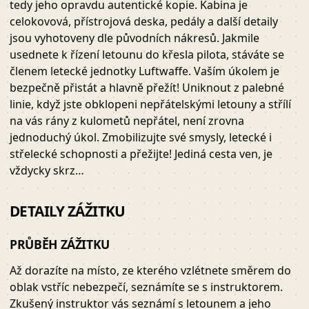
tedy jeho opravdu autentické kopie. Kabina je
celokovová, přístrojová deska, pedály a další detaily
jsou vyhotoveny dle původních nákresů. Jakmile
usednete k řízení letounu do křesla pilota, stáváte se
členem letecké jednotky Luftwaffe. Vaším úkolem je
bezpečně přistát a hlavně přežít! Uniknout z palebné
linie, když jste obklopeni nepřátelskými letouny a střílí
na vás rány z kulometů nepřátel, není zrovna
jednoduchý úkol. Zmobilizujte své smysly, letecké i
střelecké schopnosti a přežijte! Jediná cesta ven, je
vždycky skrz…
DETAILY ZÁŽITKU
PRŮBĚH ZÁŽITKU
Až dorazíte na místo, ze kterého vzlétnete směrem do
oblak vstříc nebezpečí, seznámíte se s instruktorem.
Zkušený instruktor vás seznámí s letounem a jeho