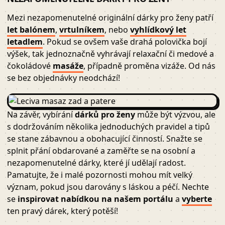
Mezi nezapomenutelné originální dárky pro ženy patří
let balónem
,
vrtulníkem
, nebo
vyhlídkový let
letadlem
. Pokud se ovšem vaše drahá polovička bojí
výšek, tak jednoznačně vyhrávají relaxační či medové a
čokoládové
masáže
, případně proměna vizáže. Od nás
se bez objednávky neodchází!
Na závěr, vybírání
dárků pro ženy
může být výzvou, ale
s dodržováním několika jednoduchých pravidel a tipů
se stane zábavnou a obohacující činností. Snažte se
splnit přání obdarované a zaměřte se na osobní a
nezapomenutelné dárky, které jí udělají radost.
Pamatujte, že i malé pozornosti mohou mít velký
význam, pokud jsou darovány s láskou a péčí. Nechte
se
inspirovat nabídkou na našem portálu
a
vyberte
ten pravý dárek, který potěší!