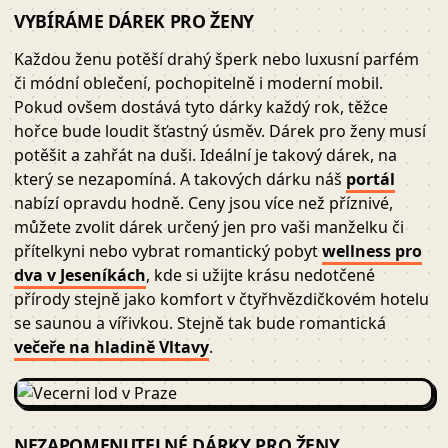
VYBÍRÁME DÁREK PRO ŽENY
Každou ženu potěší drahý šperk nebo luxusní parfém
či módní oblečení, pochopitelně i moderní mobil.
Pokud ovšem dostává tyto dárky každý rok, těžce
hořce bude loudit šťastný úsměv. Dárek pro ženy musí
potěšit a zahřát na duši. Ideální je takový dárek, na
který se nezapomíná. A takových dárku náš
portál
nabízí opravdu hodně. Ceny jsou více než příznivé,
můžete zvolit dárek určený jen pro vaši manželku či
přítelkyni nebo vybrat romantický pobyt
wellness pro
dva v Jeseníkách
, kde si užijte krásu nedotčené
přírody stejně jako komfort v čtyřhvězdičkovém hotelu
se saunou a vířivkou. Stejně tak bude romantická
večeře na hladině Vltavy
.
NEZAPOMENUTELNÉ DÁRKY PRO ŽENY