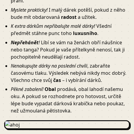
přání.
Myslete prakticky!
I malý dárek potěší, pokud z něho
bude mít obdarovaná
radost
a užitek.
K extra dárkům nepřibalujte malé dárky!
Všední
předmět stáhne punc toho
luxusního
.
Nepřehánět
!
Líbí se vám na ženách obří náušnice
nebo tanga? Pokud je vaše přítelkyně nenosí, tak ji
pochopitelně neudělají radost.
Nenakupujte dárky na poslední chvíli
, zabraňte
časovému tlaku. Výsledek nebývá nikdy moc dobrý.
Všechno chce svůj
čas
– i vybírání dárků.
Pěkné zabalení!
Obal
prodává, obal lahodí našemu
oku. A pokud se rozhodnete pro hotovost, určitě
lépe bude vypadat dárková krabička nebo poukaz,
než užmoulaná pětistovka.