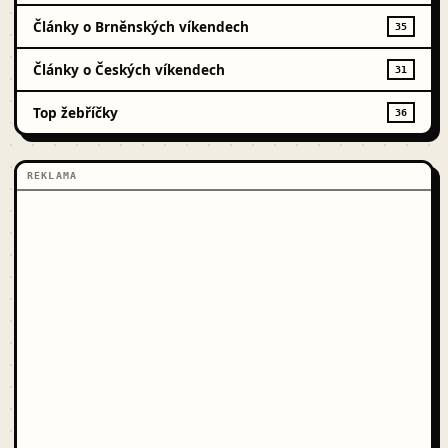
Články o Brněnských víkendech
35
Články o Českých víkendech
31
Top žebříčky
36
REKLAMA