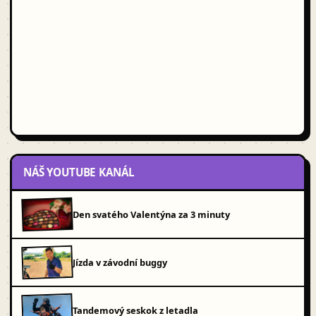
NÁŠ YOUTUBE KANÁL
Den svatého Valentýna za 3 minuty
Jízda v závodní buggy
Tandemový seskok z letadla