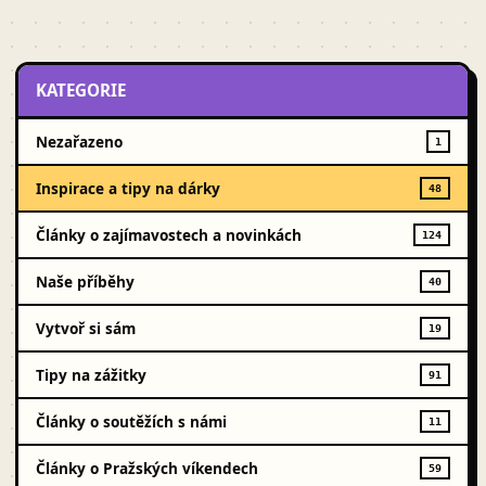
KATEGORIE
Nezařazeno
1
Inspirace a tipy na dárky
48
Články o zajímavostech a novinkách
124
Naše příběhy
40
Vytvoř si sám
19
Tipy na zážitky
91
Články o soutěžích s námi
11
Články o Pražských víkendech
59