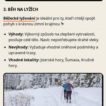
3. BĚH NA LYŽÍCH
Běžecké lyžování
je ideální pro ty, kteří chtějí spojit
pohyb s krásnou zimní krajinou ⛷
Výhody:
Výborný způsob na zlepšení vytrvalosti,
posiluje celé tělo. Navíc nepotřebujete drahé vleky.
Nevýhody:
Vyžaduje vhodné sněhové podmínky a
upravené trasy.
Vhodné lokality:
Jizerské hory, Šumava, Krušné
hory.