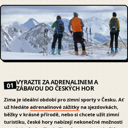
VYRAZTE ZA ADRENALINEM A
01
ZÁBAVOU DO ČESKÝCH HOR
Zima je ideální období pro
zimní sporty v Česku
. Ať
už hledáte
adrenalinové zážitky
na sjezdovkách,
běžky v krásné přírodě, nebo si chcete užít zimní
turistiku, české hory nabízejí nekonečné možnosti