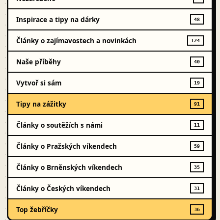
Inspirace a tipy na dárky
48
Články o zajímavostech a novinkách
124
Naše příběhy
40
Vytvoř si sám
19
Tipy na zážitky
91
Články o soutěžích s námi
11
Články o Pražských víkendech
59
Články o Brněnských víkendech
35
Články o Českých víkendech
31
Top žebříčky
36