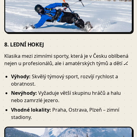
8. LEDNÍ HOKEJ
Klasika mezi zimními sporty, která je v Česku oblíbená
nejen u profesionálů, ale i amatérských týmů a dětí 🏒
Výhody:
Skvělý týmový sport, rozvíjí rychlost a
obratnost.
Nevýhody:
Vyžaduje větší skupinu hráčů a halu
nebo zamrzlé jezero.
Vhodné lokality:
Praha, Ostrava, Plzeň – zimní
stadiony.