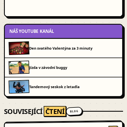
NÁŠ YOUTUBE KANÁL
Den svatého Valentýna za 3 minuty
Jízda v závodní buggy
Tandemový seskok z letadla
SOUVISEJÍCÍ
ČTENÍ
BLOG