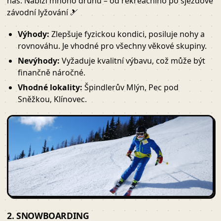
nás. Nabízí mnoho druhů – od rekreačního po sjezdové
závodní lyžování 🎿
Výhody:
Zlepšuje fyzickou kondici, posiluje nohy a
rovnováhu. Je vhodné pro všechny věkové skupiny.
Nevýhody:
Vyžaduje kvalitní výbavu, což může být
finančně náročné.
Vhodné lokality:
Špindlerův Mlýn, Pec pod
Sněžkou, Klínovec.
2. SNOWBOARDING