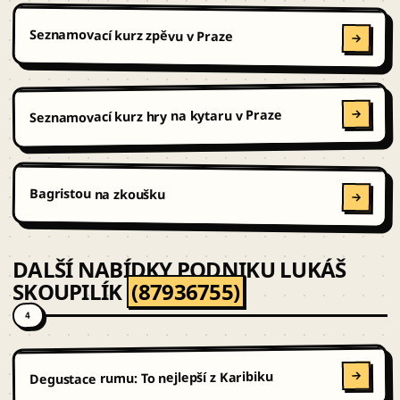
Seznamovací kurz zpěvu v Praze
Seznamovací kurz hry na kytaru v Praze
Bagristou na zkoušku
DALŠÍ NABÍDKY PODNIKU LUKÁŠ
SKOUPILÍK
(87936755)
4
Degustace rumu: To nejlepší z Karibiku