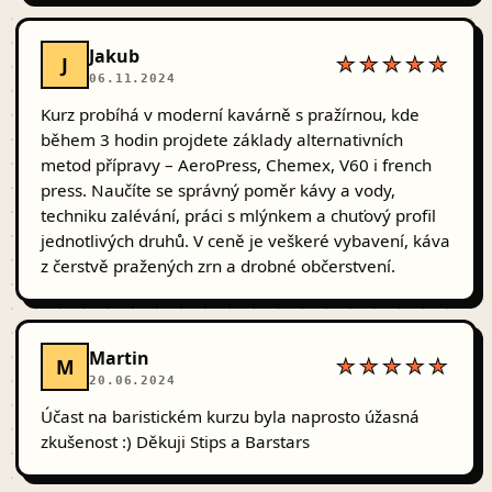
Jakub
J
★★★★★
06.11.2024
Kurz probíhá v moderní kavárně s pražírnou, kde
během 3 hodin projdete základy alternativních
metod přípravy – AeroPress, Chemex, V60 i french
press. Naučíte se správný poměr kávy a vody,
techniku zalévání, práci s mlýnkem a chuťový profil
jednotlivých druhů. V ceně je veškeré vybavení, káva
z čerstvě pražených zrn a drobné občerstvení.
Martin
M
★★★★★
20.06.2024
Účast na baristickém kurzu byla naprosto úžasná
zkušenost :) Děkuji Stips a Barstars