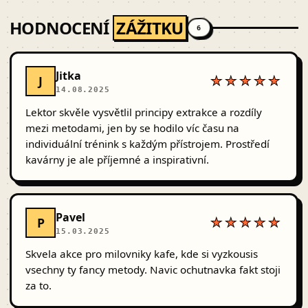
například kurz malování, tance nebo speleologický
HODNOCENÍ
ZÁŽITKU
kurz..
6
Jitka
J
★★★★★
14.08.2025
Lektor skvěle vysvětlil principy extrakce a rozdíly
mezi metodami, jen by se hodilo víc času na
individuální trénink s každým přístrojem. Prostředí
kavárny je ale příjemné a inspirativní.
Pavel
P
★★★★★
15.03.2025
Skvela akce pro milovniky kafe, kde si vyzkousis
vsechny ty fancy metody. Navic ochutnavka fakt stoji
za to.