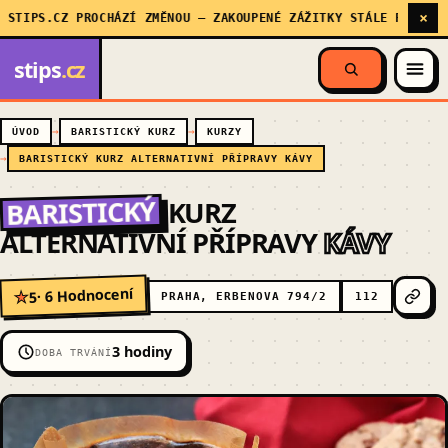
×
IPS.CZ PROCHÁZÍ ZMĚNOU — ZAKOUPENÉ ZÁŽITKY STÁLE PLATÍ, MY 
stips
.cz
ÚVOD
BARISTICKÝ KURZ
KURZY
BARISTICKÝ KURZ ALTERNATIVNÍ PŘÍPRAVY KÁVY
BARISTICKÝ
KURZ
ALTERNATIVNÍ PŘÍPRAVY
KÁVY
· 6 Hodnocení
5
★
PRAHA, ERBENOVA 794/2
112
3 hodiny
DOBA TRVÁNÍ