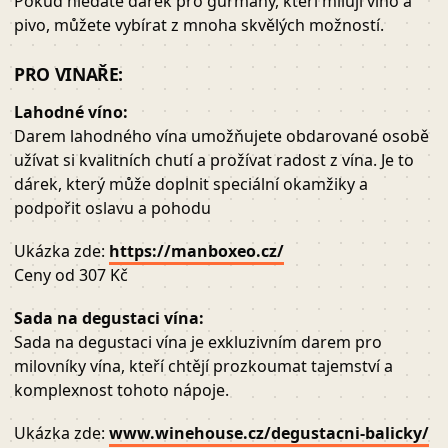
Pokud hledáte dárek pro gurmány, kteří milují víno a
pivo, můžete vybírat z mnoha skvělých možností.
PRO VINAŘE:
Lahodné víno:
Darem lahodného vína umožňujete obdarované osobě
užívat si kvalitních chutí a prožívat radost z vína. Je to
dárek, který může doplnit speciální okamžiky a
podpořit oslavu a pohodu
Ukázka zde:
https://manboxeo.cz/
Ceny od 307 Kč
Sada na degustaci vína:
Sada na degustaci vína je exkluzivním darem pro
milovníky vína, kteří chtějí prozkoumat tajemství a
komplexnost tohoto nápoje.
Ukázka zde:
www.winehouse.cz/degustacni-balicky/