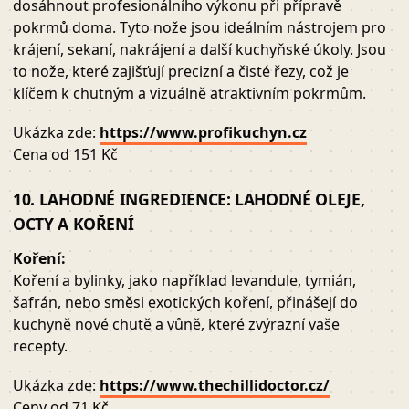
dosáhnout profesionálního výkonu při přípravě
pokrmů doma. Tyto nože jsou ideálním nástrojem pro
krájení, sekaní, nakrájení a další kuchyňské úkoly. Jsou
to nože, které zajišťují precizní a čisté řezy, což je
klíčem k chutným a vizuálně atraktivním pokrmům.
Ukázka zde:
https://www.profikuchyn.cz
Cena od 151 Kč
10. LAHODNÉ INGREDIENCE: LAHODNÉ OLEJE,
OCTY A KOŘENÍ
Koření:
Koření a bylinky, jako například levandule, tymián,
šafrán, nebo směsi exotických koření, přinášejí do
kuchyně nové chutě a vůně, které zvýrazní vaše
recepty.
Ukázka zde:
https://www.thechillidoctor.cz/
Ceny od 71 Kč