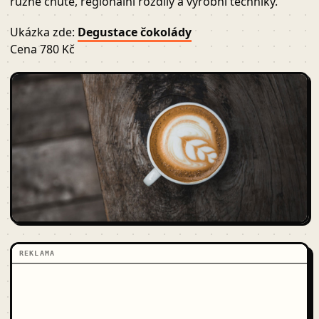
různé chutě, regionální rozdíly a výrobní techniky.
Ukázka zde:
Degustace čokolády
Cena 780 Kč
REKLAMA