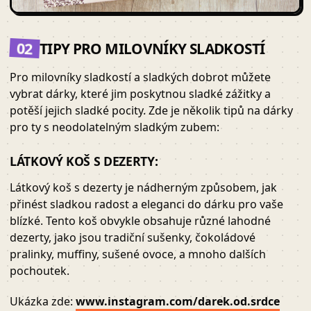
02
TIPY PRO MILOVNÍKY SLADKOSTÍ
Pro milovníky sladkostí a sladkých dobrot můžete
vybrat dárky, které jim poskytnou sladké zážitky a
potěší jejich sladké pocity. Zde je několik tipů na dárky
pro ty s neodolatelným sladkým zubem:
LÁTKOVÝ KOŠ S DEZERTY:
Látkový koš s dezerty je nádherným způsobem, jak
přinést sladkou radost a eleganci do dárku pro vaše
blízké. Tento koš obvykle obsahuje různé lahodné
dezerty, jako jsou tradiční sušenky, čokoládové
pralinky, muffiny, sušené ovoce, a mnoho dalších
pochoutek.
Ukázka zde:
www.instagram.com/darek.od.srdce