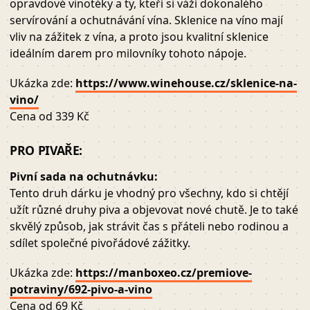
opravdové vinotéky a ty, kteří si váží dokonalého
servírování a ochutnávání vína. Sklenice na víno mají
vliv na zážitek z vína, a proto jsou kvalitní sklenice
ideálním darem pro milovníky tohoto nápoje.
Ukázka zde:
https://www.winehouse.cz/sklenice-na-
vino/
Cena od 339 Kč
PRO PIVAŘE:
Pivní sada na ochutnávku:
Tento druh dárku je vhodný pro všechny, kdo si chtějí
užít různé druhy piva a objevovat nové chutě. Je to také
skvělý způsob, jak strávit čas s přáteli nebo rodinou a
sdílet společné pivořádové zážitky.
Ukázka zde:
https://manboxeo.cz/premiove-
potraviny/692-pivo-a-vino
Cena od 69 Kč