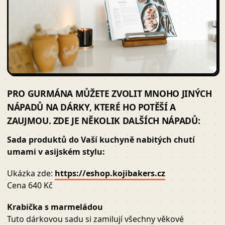
PRO GURMÁNA MŮŽETE ZVOLIT MNOHO JINÝCH
NÁPADŮ NA DÁRKY, KTERÉ HO POTĚŠÍ A
ZAUJMOU. ZDE JE NĚKOLIK DALŠÍCH NÁPADŮ:
Sada produktů do Vaší kuchyně nabitých chutí
umami v asijském stylu:
Ukázka zde:
https://eshop.kojibakers.cz
Cena 640 Kč
Krabička s marmeládou
Tuto dárkovou sadu si zamilují všechny věkové