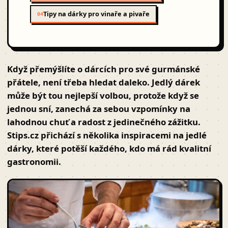
Tipy na dárky pro vinaře a pivaře
04
Když přemýšlíte o dárcích pro své
gurmánské
přátele, není třeba hledat daleko. Jedlý dárek
může být tou nejlepší volbou, protože když se
jednou sní, zanechá za sebou vzpomínky na
lahodnou chuť a radost z jedinečného zážitku.
Stips.cz
přichází s několika inspiracemi na jedlé
dárky, které potěší každého, kdo má rád kvalitní
gastronomii.