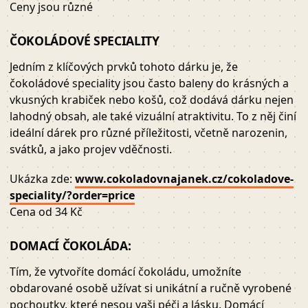
Ceny jsou různé
ČOKOLÁDOVÉ SPECIALITY
Jedním z klíčových prvků tohoto dárku je, že
čokoládové speciality jsou často baleny do krásných a
vkusných krabiček nebo košů, což dodává dárku nejen
lahodný obsah, ale také vizuální atraktivitu. To z něj činí
ideální dárek pro různé příležitosti, včetně narozenin,
svátků, a jako projev vděčnosti.
Ukázka zde:
www.cokoladovnajanek.cz/cokoladove-
speciality/?order=price
Cena od 34 Kč
DOMACÍ ČOKOLÁDA:
Tím, že vytvoříte domácí čokoládu, umožníte
obdarované osobě užívat si unikátní a ručně vyrobené
pochoutky, které nesou vaši péči a lásku. Domácí