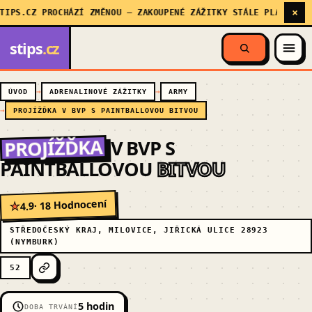
×
.CZ PROCHÁZÍ ZMĚNOU — ZAKOUPENÉ ZÁŽITKY STÁLE PLATÍ, MY SE 
stips
.cz
ÚVOD
ADRENALINOVÉ ZÁŽITKY
ARMY
PROJÍŽĎKA V BVP S PAINTBALLOVOU BITVOU
PROJÍŽĎKA
V BVP S
PAINTBALLOVOU
BITVOU
· 18 Hodnocení
4.9
★
STŘEDOČESKÝ KRAJ, MILOVICE, JIŘICKÁ ULICE 28923
(NYMBURK)
52
5 hodin
DOBA TRVÁNÍ