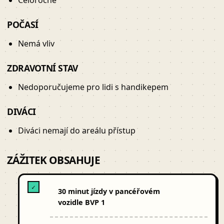
Celoročně
POČASÍ
Nemá vliv
ZDRAVOTNÍ STAV
Nedoporučujeme pro lidi s handikepem
DIVÁCI
Diváci nemají do areálu přístup
ZÁŽITEK OBSAHUJE
✓
30 minut jízdy v pancéřovém
vozidle BVP 1