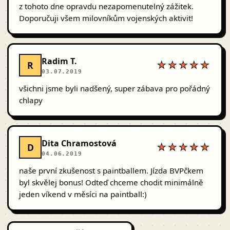
z tohoto dne opravdu nezapomenutelný zážitek.
Doporučuji všem milovníkům vojenských aktivit!
Radim T.
R
★★★★★
03.07.2019
všichni jsme byli nadšený, super zábava pro pořádný
chlapy
Dita Chramostová
D
★★★★★
04.06.2019
naše první zkušenost s paintballem. Jízda BVPčkem
byl skvělej bonus! Odteď chceme chodit minimálně
jeden víkend v měsíci na paintball:)