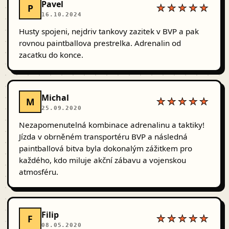
Pavel
P
★★★★★
16.10.2024
Husty spojeni, nejdriv tankovy zazitek v BVP a pak
rovnou paintballova prestrelka. Adrenalin od
zacatku do konce.
Michal
M
★★★★★
25.09.2020
Nezapomenutelná kombinace adrenalinu a taktiky!
Jízda v obrněném transportéru BVP a následná
paintballová bitva byla dokonalým zážitkem pro
každého, kdo miluje akční zábavu a vojenskou
atmosféru.
Filip
F
★★★★★
08.05.2020