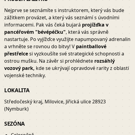
Nejprve se seznámíte s instruktorem, který vás bude
zážitkem provázet, a který vás seznámí s úvodními
informacemi. Pak vás čeká bujará
projížďka v
pancéřovém "bévépéčku"
, která vás správně
nastartuje. Po vyjížďce využijte napumpovaný adrenalin
a vrhněte se rovnou do bitvy! V
paintballové
přestřelce
si vyzkoušíte své strategické schopnosti a
ostrou mušku. Na závěr si prohlédnete
rozsáhlý
vozový park,
kde se ukrývají opravdové rarity z oblasti
vojenské techniky.
LOKALITA
Středočeský kraj, Milovice, Jiřická ulice 28923
(Nymburk)
SEZÓNA