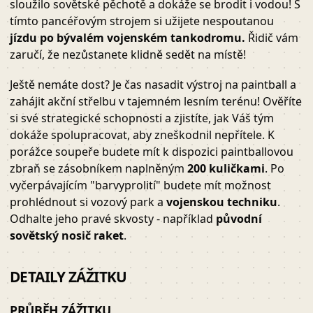
sloužilo sovětské pěchotě a dokáže se brodit i vodou! S
tímto pancéřovým strojem si užijete nespoutanou
jízdu po bývalém vojenském tankodromu.
Řidič vám
zaručí, že nezůstanete klidně sedět na místě!
Ještě nemáte dost? Je čas nasadit výstroj na paintball a
zahájit akční střelbu v tajemném lesním terénu! Ověříte
si své strategické schopnosti a zjistíte, jak Váš tým
dokáže spolupracovat, aby zneškodnil nepřítele. K
porážce soupeře budete mít k dispozici paintballovou
zbraň se zásobníkem naplněným
200 kuličkami
. Po
vyčerpávajícím "barvyprolití" budete mít možnost
prohlédnout si vozový park a
vojenskou techniku
.
Odhalte jeho pravé skvosty - například
původní
sovětský nosič raket
.
DETAILY ZÁŽITKU
PRŮBĚH ZÁŽITKU