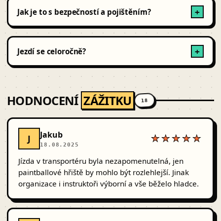
poplatek). Spolujezdec v autě jen tam, kde to umožňuje
Jak je to s bezpečností a pojištěním?
+
poskytovatel a pojistka.
Všechna vozidla jsou havarijně pojištěná na okruhový
provoz. Ty máš spoluúčast 0–10 %, podle poskytovatele.
Jezdí se celoročně?
+
Briefing je povinný.
Supersporty a okruh březen – říjen. Offroad a
tankodrom běží i v zimě.
HODNOCENÍ
ZÁŽITKU
18
Jakub
J
★★★★★
18.08.2025
Jízda v transportéru byla nezapomenutelná, jen
paintballové hřiště by mohlo být rozlehlejší. Jinak
organizace i instruktoři výborní a vše běželo hladce.