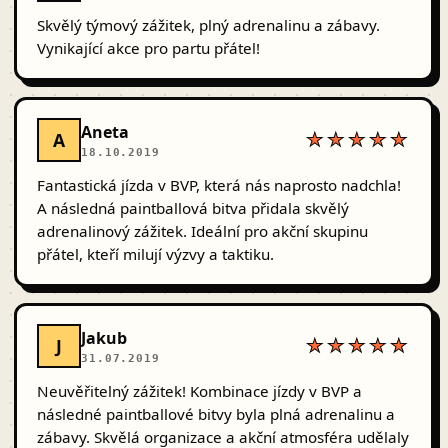
Skvělý týmový zážitek, plný adrenalinu a zábavy.
Vynikající akce pro partu přátel!
Aneta
A
★★★★★
18.10.2019
Fantastická jízda v BVP, která nás naprosto nadchla!
A následná paintballová bitva přidala skvělý
adrenalinový zážitek. Ideální pro akční skupinu
přátel, kteří milují výzvy a taktiku.
Jakub
J
★★★★★
31.07.2019
Neuvěřitelný zážitek! Kombinace jízdy v BVP a
následné paintballové bitvy byla plná adrenalinu a
zábavy. Skvělá organizace a akční atmosféra udělaly