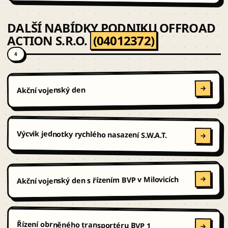
DALŠÍ NABÍDKY PODNIKU OFFROAD
ACTION S.R.O.
(04012372)
4
Akční vojenský den
Výcvik jednotky rychlého nasazení S.W.A.T.
Akční vojenský den s řízením BVP v Milovicích
Řízení obrněného transportéru BVP 1