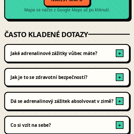
Mapa se načte z Google Maps až po kliknutí.
ČASTO KLADENÉ DOTAZY
Jaké adrenalinové zážitky vůbec máte?
+
Tandemové seskoky, vyhlídkové lety, střelba a paintball,
vojenské zážitky a vodní adrenalin.
Jak je to se zdravotní bezpečností?
+
Všechna zařízení jsou pravidelně certifikovaná a
instruktoři licencovaní.
Dá se adrenalinový zážitek absolvovat v zimě?
+
Ano – paintball, střelba a tankodrom jedou celoročně.
Lety a skoky z letadla většinou pauzují prosinec-únor.
Co si vzít na sebe?
+