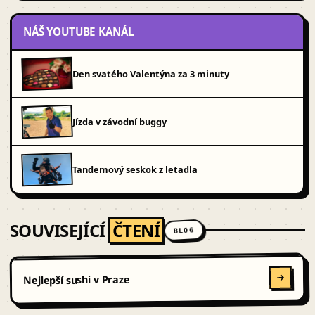
NÁŠ YOUTUBE KANÁL
Den svatého Valentýna za 3 minuty
Jízda v závodní buggy
Tandemový seskok z letadla
SOUVISEJÍCÍ
ČTENÍ
BLOG
Nejlepší sushi v Praze