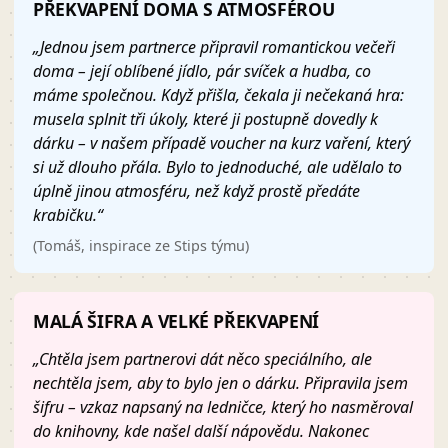
PŘEKVAPENÍ DOMA S ATMOSFÉROU
„Jednou jsem partnerce připravil romantickou večeři
doma – její oblíbené jídlo, pár svíček a hudba, co
máme společnou. Když přišla, čekala ji nečekaná hra:
musela splnit tři úkoly, které ji postupně dovedly k
dárku – v našem případě voucher na kurz vaření, který
si už dlouho přála. Bylo to jednoduché, ale udělalo to
úplně jinou atmosféru, než když prostě předáte
krabičku.“
(Tomáš, inspirace ze Stips týmu)
MALÁ ŠIFRA A VELKÉ PŘEKVAPENÍ
„Chtěla jsem partnerovi dát něco speciálního, ale
nechtěla jsem, aby to bylo jen o dárku. Připravila jsem
šifru – vzkaz napsaný na ledničce, který ho nasměroval
do knihovny, kde našel další nápovědu. Nakonec