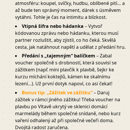
atmosféru: koupel, svíčky, hudbu, oblíbené pití… a
až bude ten správný moment, dárek s úsměvem
vytáhni. Tohle je čas na intimitu a blízkost.
Vtipná šifra nebo hádanka
– Vytvoř
kódovanou zprávu nebo hádanku, kterou musí
partner rozluštit, aby zjistil, co ho čeká. Skvělá
cesta, jak natáhnout napětí a udělat z předání hru.
Předání s „tajemným“ balíčkem
– Zabal
voucher společně s drobností, která souvisí se
zážitkem (např. mini plavčík k plavbě, šejkr ke
kurzu míchání koktejlů, kámen ke skalnímu
lezení…). Už první dotyk napoví, co asi čekat!
Bonus tip: „Zážitek ve zážitku“
– Daruj
zážitek v rámci jiného zážitku! Třeba voucher na
plavbu po Vltavě ukrytý ve sklenici domácí
marmelády během společné snídaně, nebo kurz
vaření odhalený až při společné večeři doma.
Dvojitá radost zaručena.