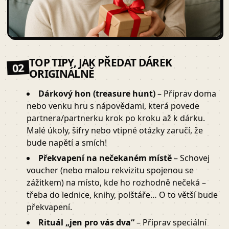
TOP TIPY, JAK PŘEDAT DÁREK
02
ORIGINÁLNĚ
Dárkový hon (treasure hunt)
– Připrav doma
nebo venku hru s nápovědami, která povede
partnera/partnerku krok po kroku až k dárku.
Malé úkoly, šifry nebo vtipné otázky zaručí, že
bude napětí a smích!
Překvapení na nečekaném místě
– Schovej
voucher (nebo malou rekvizitu spojenou se
zážitkem) na místo, kde ho rozhodně nečeká –
třeba do lednice, knihy, polštáře… O to větší bude
překvapení.
Rituál „jen pro vás dva“
– Připrav speciální