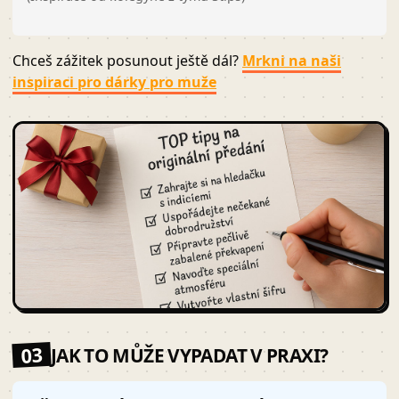
Chceš zážitek posunout ještě dál?
Mrkni na naši
inspiraci pro dárky pro muže
03
JAK TO MŮŽE VYPADAT V PRAXI?