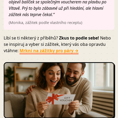
objevil balíček se společným voucherem na plavbu po
Vltavě. Prý to bylo zábavné už při hledání, ale hlavní
zážitek nás teprve čekal.“
(Monika, zážitek podle vlastního receptu)
Líbí se ti některý z příběhů?
Zkus to podle sebe!
Nebo
se inspiruj a vyber si zážitek, který vás oba opravdu
vtáhne:
Mrkni na zážitky pro páry →