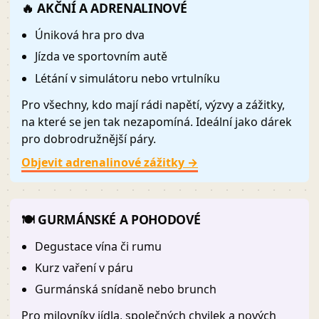
🔥 AKČNÍ A ADRENALINOVÉ
Úniková hra pro dva
Jízda ve sportovním autě
Létání v simulátoru nebo vrtulníku
Pro všechny, kdo mají rádi napětí, výzvy a zážitky,
na které se jen tak nezapomíná. Ideální jako dárek
pro dobrodružnější páry.
Objevit adrenalinové zážitky →
🍽️ GURMÁNSKÉ A POHODOVÉ
Degustace vína či rumu
Kurz vaření v páru
Gurmánská snídaně nebo brunch
Pro milovníky jídla, společných chvilek a nových