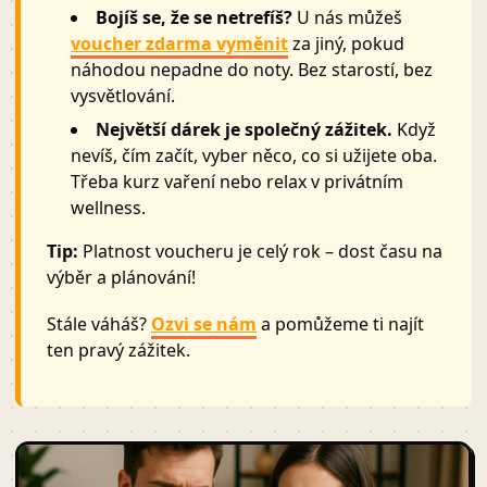
Bojíš se, že se netrefíš?
U nás můžeš
voucher zdarma vyměnit
za jiný, pokud
náhodou nepadne do noty. Bez starostí, bez
vysvětlování.
Největší dárek je společný zážitek.
Když
nevíš, čím začít, vyber něco, co si užijete oba.
Třeba kurz vaření nebo relax v privátním
wellness.
Tip:
Platnost voucheru je celý rok – dost času na
výběr a plánování!
Stále váháš?
Ozvi se nám
a pomůžeme ti najít
ten pravý zážitek.