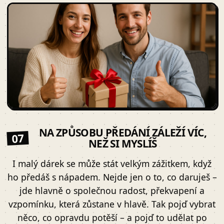
NA ZPŮSOBU PŘEDÁNÍ ZÁLEŽÍ VÍC,
07
NEŽ SI MYSLÍŠ
I malý dárek se může stát velkým zážitkem, když
ho předáš s nápadem. Nejde jen o to, co daruješ –
jde hlavně o společnou radost, překvapení a
vzpomínku, která zůstane v hlavě. Tak pojď vybrat
něco, co opravdu potěší – a pojď to udělat po