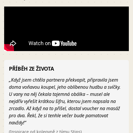
PŘÍBĚH ZE ŽIVOTA
„Když jsem chtěla partnera překvapit, připravila jsem
doma voňavou koupel, jeho oblíbenou hudbu a svíčky.
U vany na něj čekala tajemná obálka – musel ale
nejdřív vyřešit krátkou šifru, kterou jsem napsala na
zrcadlo. Až když na to přišel, dostal voucher na masáž
pro dva. Řekl, že si tenhle večer bude pamatovat
navždy!“
(Inspirace od kolegyně z týmu Stips)