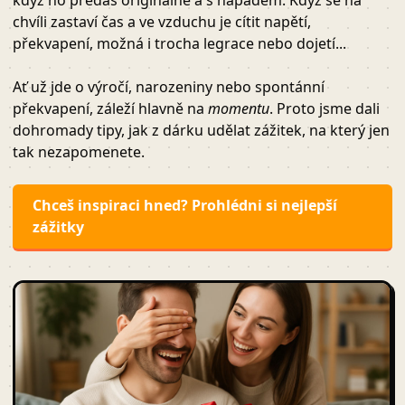
když ho předáš originálně a s nápadem. Když se na
chvíli zastaví čas a ve vzduchu je cítit napětí,
překvapení, možná i trocha legrace nebo dojetí...
Ať už jde o výročí, narozeniny nebo spontánní
překvapení, záleží hlavně na
momentu
. Proto jsme dali
dohromady tipy, jak z dárku udělat zážitek, na který jen
tak nezapomenete.
Chceš inspiraci hned? Prohlédni si nejlepší
zážitky