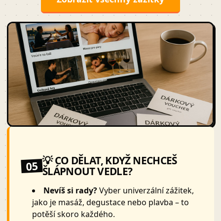
💡 CO DĚLAT, KDYŽ NECHCEŠ
05
ŠLÁPNOUT VEDLE?
Nevíš si rady?
Vyber univerzální zážitek,
jako je masáž, degustace nebo plavba – to
potěší skoro každého.