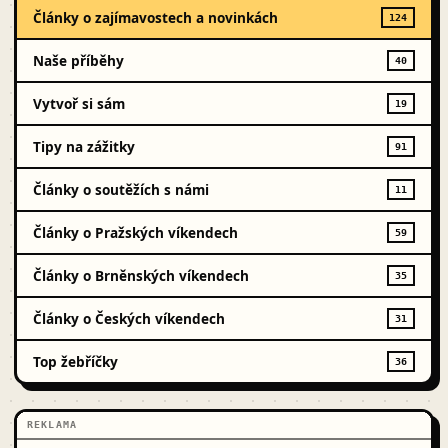
Články o zajímavostech a novinkách
124
Naše příběhy
40
Vytvoř si sám
19
Tipy na zážitky
91
Články o soutěžích s námi
11
Články o Pražských víkendech
59
Články o Brněnských víkendech
35
Články o Českých víkendech
31
Top žebříčky
36
REKLAMA