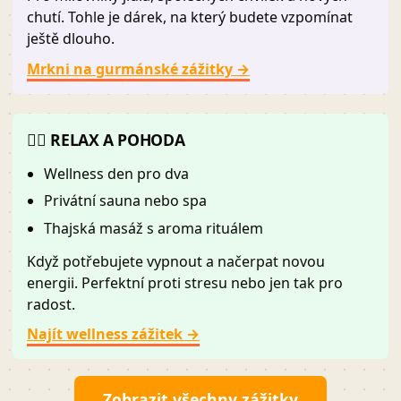
chutí. Tohle je dárek, na který budete vzpomínat
ještě dlouho.
Mrkni na gurmánské zážitky →
🧘‍♂️ RELAX A POHODA
Wellness den pro dva
Privátní sauna nebo spa
Thajská masáž s aroma rituálem
Když potřebujete vypnout a načerpat novou
energii. Perfektní proti stresu nebo jen tak pro
radost.
Najít wellness zážitek →
Zobrazit všechny zážitky