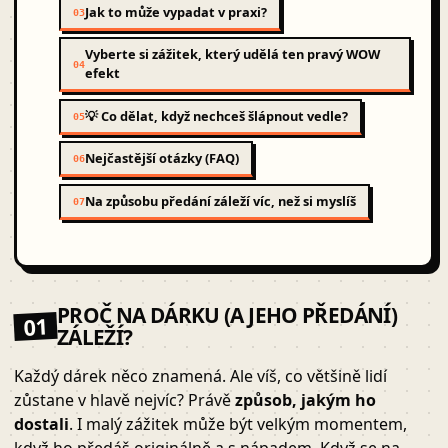
Jak to může vypadat v praxi?
03
Vyberte si zážitek, který udělá ten pravý WOW
04
efekt
💡 Co dělat, když nechceš šlápnout vedle?
05
Nejčastější otázky (FAQ)
06
Na způsobu předání záleží víc, než si myslíš
07
PROČ NA DÁRKU (A JEHO PŘEDÁNÍ)
01
ZÁLEŽÍ?
Každý dárek něco znamená. Ale víš, co většině lidí
zůstane v hlavě nejvíc? Právě
způsob, jakým ho
dostali
. I malý zážitek může být velkým momentem,