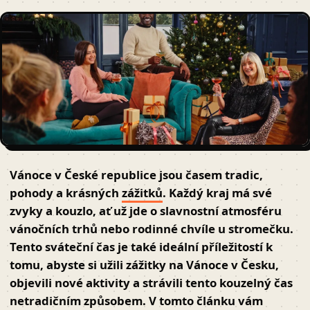
Vánoce v České republice
jsou časem tradic,
pohody a krásných
zážitků
. Každý kraj má své
zvyky a kouzlo, ať už jde o slavnostní atmosféru
vánočních trhů nebo rodinné chvíle u stromečku.
Tento sváteční čas je také ideální příležitostí k
tomu, abyste si užili zážitky na Vánoce v Česku,
objevili nové aktivity a strávili tento kouzelný čas
netradičním způsobem. V tomto článku vám