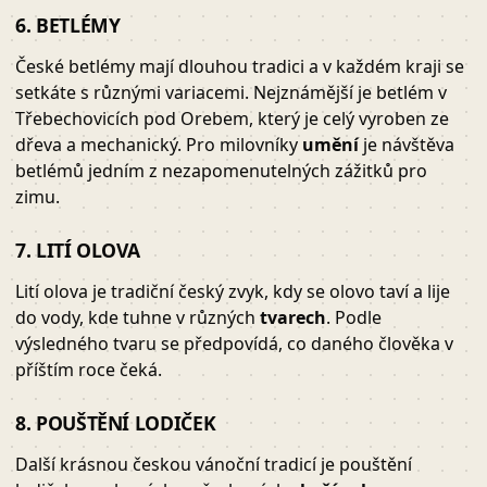
6. BETLÉMY
České betlémy mají dlouhou tradici a v každém kraji se
setkáte s různými variacemi. Nejznámější je betlém v
Třebechovicích pod Orebem, který je celý vyroben ze
dřeva a mechanický. Pro milovníky
umění
je návštěva
betlémů jedním z nezapomenutelných zážitků pro
zimu.
7. LITÍ OLOVA
Lití olova je tradiční český zvyk, kdy se olovo taví a lije
do vody, kde tuhne v různých
tvarech
. Podle
výsledného tvaru se předpovídá, co daného člověka v
příštím roce čeká.
8. POUŠTĚNÍ LODIČEK
Další krásnou českou vánoční tradicí je pouštění