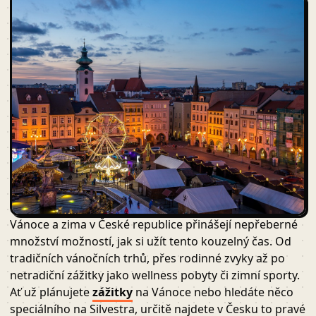
Vánoce a zima v České republice přinášejí nepřeberné
množství možností, jak si užít tento kouzelný čas. Od
tradičních vánočních trhů, přes rodinné zvyky až po
netradiční zážitky jako wellness pobyty či zimní sporty.
Ať už plánujete
zážitky
na Vánoce nebo hledáte něco
speciálního na Silvestra, určitě najdete v Česku to pravé