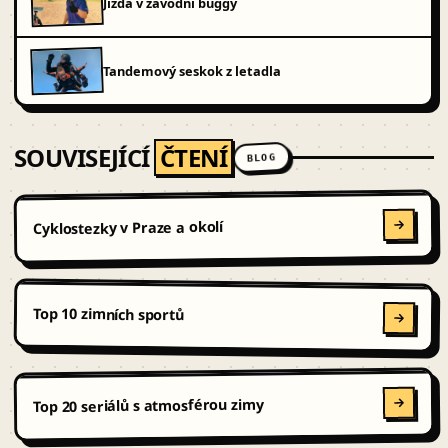
Jízda v závodní buggy
Tandemový seskok z letadla
SOUVISEJÍCÍ
ČTENÍ
BLOG
Cyklostezky v Praze a okolí
Top 10 zimních sportů
Top 20 seriálů s atmosférou zimy