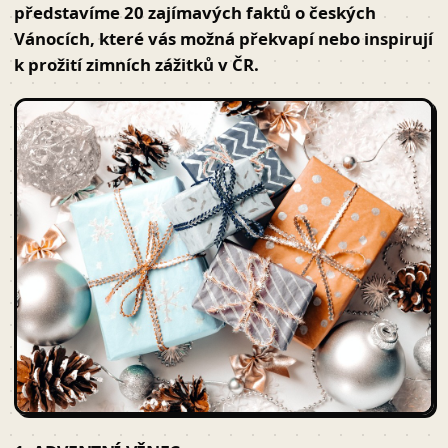
představíme
20 zajímavých faktů o českých
Vánocích
, které vás možná překvapí nebo inspirují
k prožití zimních zážitků v ČR.