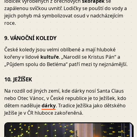
lodiček vyrobených z ořechových
skořápek
se
zapálenou svíčkou uvnitř. Lodičky se pouští do vody a
jejich pohyb má symbolizovat osud v nadcházejícím
roce.
9. VÁNOČNÍ KOLEDY
České koledy jsou velmi oblíbené a mají hluboké
kořeny v lidové
kultuře
. „Narodil se Kristus Pán“ a
„Půjdem spolu do Betléma“ patří mezi ty nejznámější.
10. JEŽÍŠEK
Na rozdíl od jiných zemí, kde dárky nosí Santa Claus
nebo Otec Vánoc, v České republice je to Ježíšek, kdo
dětem naděluje
dárky
. Tradice Ježíška jako dětského
Ježíše je v ČR hluboce zakořeněná.