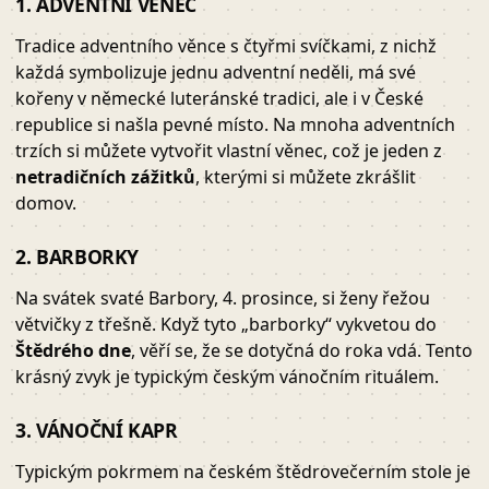
1. ADVENTNÍ VĚNEC
Tradice adventního věnce s čtyřmi svíčkami, z nichž
každá symbolizuje jednu adventní neděli, má své
kořeny v německé luteránské tradici, ale i v České
republice si našla pevné místo. Na mnoha adventních
trzích si můžete vytvořit vlastní věnec, což je jeden z
netradičních zážitků
, kterými si můžete zkrášlit
domov.
2. BARBORKY
Na svátek svaté Barbory, 4. prosince, si ženy řežou
větvičky z třešně. Když tyto „barborky“ vykvetou do
Štědrého dne
, věří se, že se dotyčná do roka vdá. Tento
krásný zvyk je typickým českým vánočním rituálem.
3. VÁNOČNÍ KAPR
Typickým pokrmem na českém štědrovečerním stole je