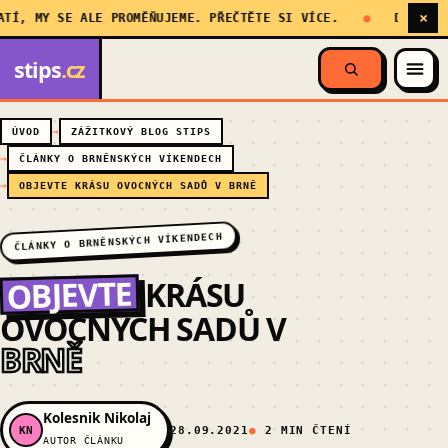
×
, MY SE ALE PROMĚŇUJEME. PŘEČTĚTE SI VÍCE.
DŮLEŽITÁ 
stips
.cz
ÚVOD
ZÁŽITKOVÝ BLOG STIPS
ČLÁNKY O BRNĚNSKÝCH VÍKENDECH
OBJEVTE KRÁSU OVOCNÝCH SADŮ V BRNĚ
ČLÁNKY O BRNĚNSKÝCH VÍKENDECH
OBJEVTE
KRÁSU
OVOCNÝCH SADŮ V
BRNĚ
Kolesnik Nikolaj
KN
28.09.2021
2 MIN ČTENÍ
AUTOR ČLÁNKU