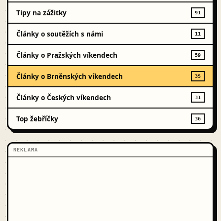
Tipy na zážitky
91
Články o soutěžích s námi
11
Články o Pražských víkendech
59
Články o Brněnských víkendech
35
Články o Českých víkendech
31
Top žebříčky
36
REKLAMA