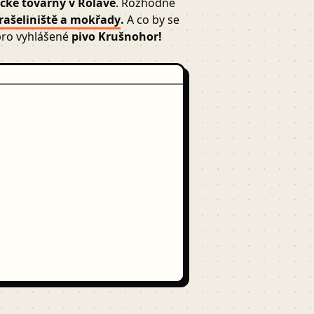
ické továrny v Rolavě
. Rozhodně
rašeliniště a mokřady
.
A co by se
pro vyhlášené
pivo Krušnohor!