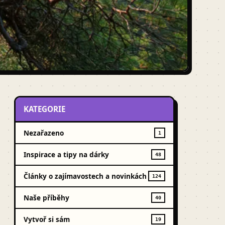
KATEGORIE
Nezařazeno
1
Inspirace a tipy na dárky
48
Články o zajímavostech a novinkách
124
Naše příběhy
40
Vytvoř si sám
19