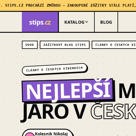
CZ PROCHÁZÍ ZMĚNOU — ZAKOUPENÉ ZÁŽITKY STÁLE PLATÍ, MY SE A
stips
.cz
KATALOG
BLOG
ÚVOD
ZÁŽITKOVÝ BLOG STIPS
ČLÁNKY O ČESKÝCH VÍ
ČLÁNKY O ČESKÝCH VÍKENDECH
NEJLEPŠÍ
M
JARO V
ČES
Kolesnik Nikolaj