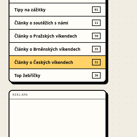
Tipy na zážitky
91
Články o soutěžích s námi
11
Články o Pražských víkendech
59
Články o Brněnských víkendech
35
Články o Českých víkendech
31
Top žebříčky
36
REKLAMA