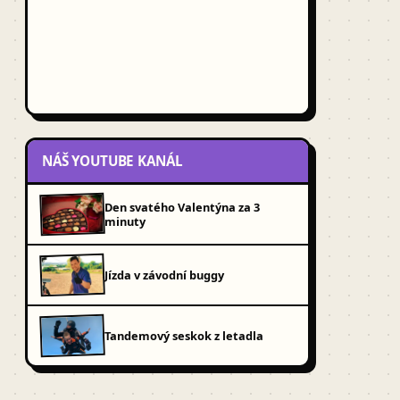
NÁŠ YOUTUBE KANÁL
Den svatého Valentýna za 3
minuty
Jízda v závodní buggy
Tandemový seskok z letadla