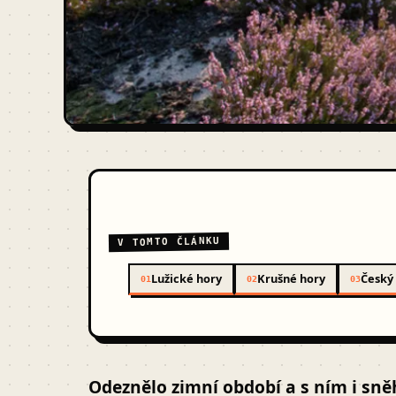
V TOMTO ČLÁNKU
Lužické hory
Krušné hory
Český 
01
02
03
Odeznělo zimní období a s ním i sně