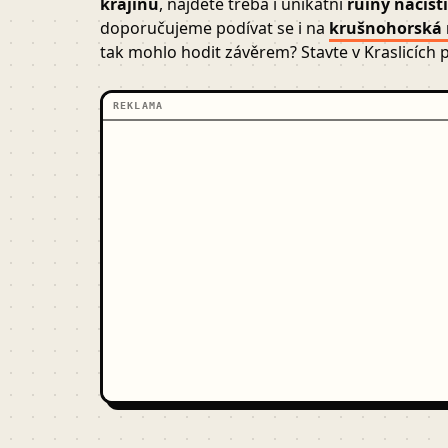
krajinu
, najdete třeba i unikátní
ruiny nacist
doporučujeme podívat se i na
krušnohorská 
tak mohlo hodit závěrem? Stavte v Kraslicích 
REKLAMA