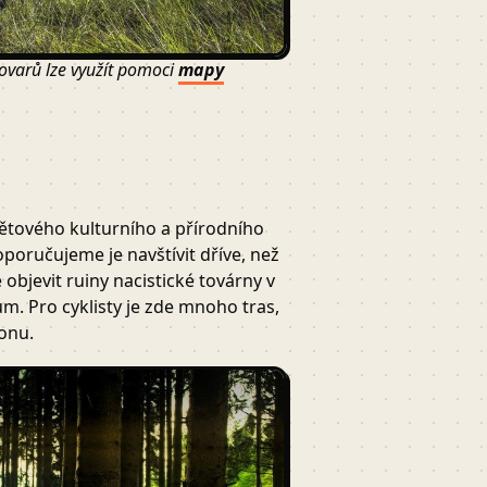
vovarů lze využít pomoci
mapy
ětového kulturního a přírodního
 Doporučujeme je navštívit dříve, než
objevit ruiny nacistické továrny v
m. Pro cyklisty je zde mnoho tras,
ionu.