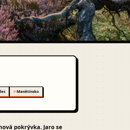
les
Manětínsko
04
hová pokrývka. Jaro se