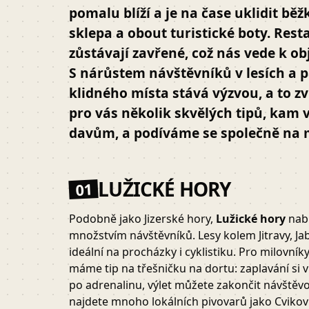
pomalu blíží a je na čase uklidit bě
sklepa a obout turistické boty. Res
zůstávají zavřené, což nás vede k ob
S nárůstem návštěvníků v lesích a p
klidného místa stává výzvou, a to z
pro vás několik skvělých tipů, kam v
davům, a podíváme se společně na 
LUŽICKÉ HORY
01
Podobně jako Jizerské hory,
Lužické hory
nabí
množstvím návštěvníků. Lesy kolem Jitravy, Ja
ideální na procházky i cyklistiku. Pro milovník
máme tip na třešničku na dortu: zaplavání si v
po adrenalinu, výlet můžete zakončit návště
najdete mnoho lokálních pivovarů jako Cvikov