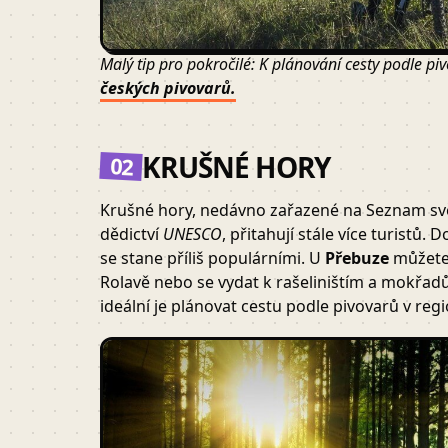
Malý tip pro pokročilé: K plánování cesty podle pi
českých pivovarů.
KRUŠNÉ HORY
02
Krušné hory, nedávno zařazené na Seznam sv
dědictví
UNESCO
, přitahují stále více turistů.
se stane příliš populárními. U
Přebuze
můžete 
Rolavě nebo se vydat k rašeliništím a mokřadů
ideální je plánovat cestu podle pivovarů v reg