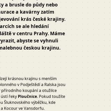
žky a brusle do půdy nebo
taurace a kavárny zatím
jevování krás české krajiny.
arcích se ale hledání
vláště v centru Prahy. Máme
yrazit, abyste se vyhnuli
malebnou českou krajinu.
zejí krásnou krajinu s menším
blonného v Podještědí a Ralska jsou
y přírodního koupání a otužilce
 ústí řeky
Ploučnice
. Pokud toužíte
vou Šluknovského výběžku, kde
 a Kocour ve Vansdorfu.